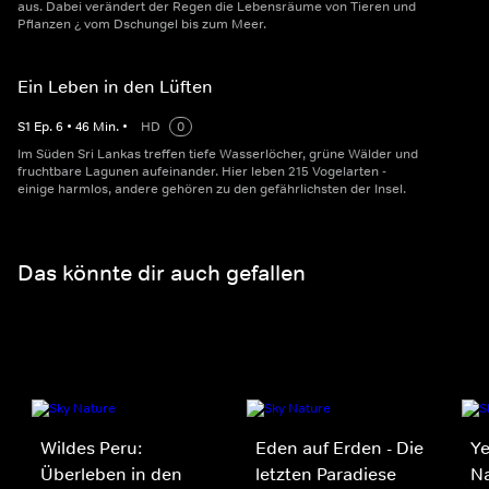
aus. Dabei verändert der Regen die Lebensräume von Tieren und
Pflanzen ¿ vom Dschungel bis zum Meer.
Ein Leben in den Lüften
S
1
Ep.
6
•
46
Min.
•
HD
0
Im Süden Sri Lankas treffen tiefe Wasserlöcher, grüne Wälder und
fruchtbare Lagunen aufeinander. Hier leben 215 Vogelarten -
einige harmlos, andere gehören zu den gefährlichsten der Insel.
Das könnte dir auch gefallen
Wildes Peru:
Eden auf Erden - Die
Ye
Überleben in den
letzten Paradiese
Na