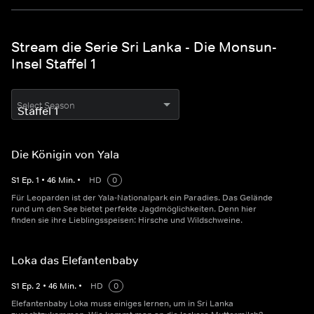
Stream die Serie Sri Lanka - Die Monsun-
Insel Staffel 1
Select Season
Die Königin von Yala
S
1
Ep.
1
•
46
Min.
•
HD
0
Für Leoparden ist der Yala-Nationalpark ein Paradies. Das Gelände
rund um den See bietet perfekte Jagdmöglichkeiten. Denn hier
finden sie ihre Lieblingsspeisen: Hirsche und Wildschweine.
Loka das Elefantenbaby
S
1
Ep.
2
•
46
Min.
•
HD
0
Elefantenbaby Loka muss einiges lernen, um in Sri Lanka