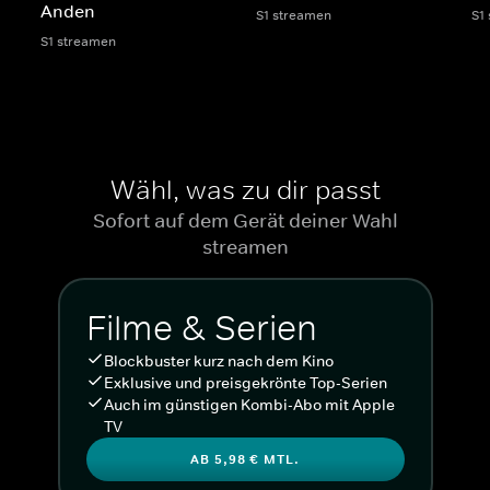
Anden
S1 streamen
S1
S1 streamen
Wähl, was zu dir passt
Sofort auf dem Gerät deiner Wahl
streamen
Filme & Serien
Blockbuster kurz nach dem Kino
Exklusive und preisgekrönte Top-Serien
Auch im günstigen Kombi-Abo mit Apple
TV
AB 5,98 € MTL.