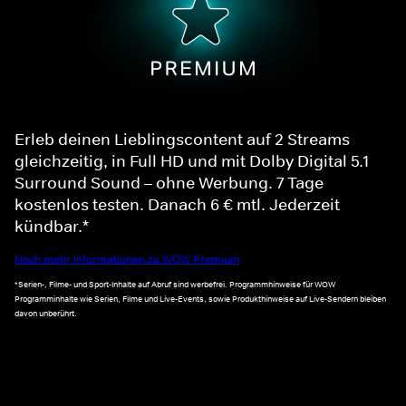
Erleb deinen Lieblingscontent auf 2 Streams
gleichzeitig, in Full HD und mit Dolby Digital 5.1
Surround Sound – ohne Werbung. 7 Tage
kostenlos testen. Danach 6 € mtl. Jederzeit
kündbar.*
Noch mehr Informationen zu WOW Premium
*Serien-, Filme- und Sport-Inhalte auf Abruf sind werbefrei. Programmhinweise für WOW
Programminhalte wie Serien, Filme und Live-Events, sowie Produkthinweise auf Live-Sendern bleiben
davon unberührt.