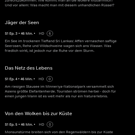
zurechtzukommen. Wie kommt man an die leckere Muttermilch?
Und vor allem: Was macht man mit diesem unhandlichen Rüssel?
Jäger der Seen
S
1
Ep.
3
•
46
Min.
•
HD
6
Ein See im trockenen Tiefland Sri Lankas: Affen vernaschen saftige
Seerosen, Rehe und Wildschweine wagen sich ans Wasser. Was
friedlich wirkt, ist jedoch nur die Ruhe vor dem Sturm.
Das Netz des Lebens
S
1
Ep.
4
•
46
Min.
•
HD
0
Am riesigen Stausee im Minneriya-Nationalpark versammelt sich
Asiens größte Elefantenherde. Touristen strömen herbei - doch für
einen jungen Mann ist es weit mehr als nur ein Naturerlebnis.
Von den Wolken bis zur Küste
S
1
Ep.
5
•
46
Min.
•
HD
0
Monsunstürme breiten sich von den Regenwäldern bis zur Küste