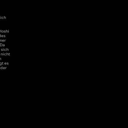
sich
Hoshi
des
ner
 Da
 sich
 nicht
m
gt es
 der