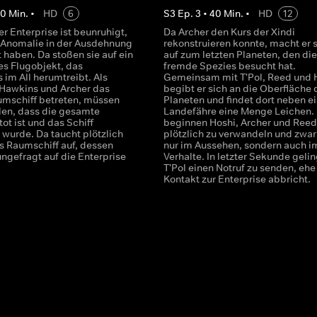
40
Min.
•
HD
6
S
3
Ep.
3
•
40
Min.
•
HD
12
r Enterprise ist beunruhigt,
Da Archer den Kurs der Xindi
e Anomalie in der Ausdehnung
rekonstruieren konnte, macht er 
t haben. Da stoßen sie auf ein
auf zum letzten Planeten, den die
s Flugobjekt, das
fremde Spezies besucht hat.
 im All herumtreibt. Als
Gemeinsam mit T'Pol, Reed und 
Hawkins und Archer das
begibt er sich an die Oberfläche 
mschiff betreten, müssen
Planeten und findet dort neben ei
llen, dass die gesamte
Landefähre eine Menge Leichen.
ot ist und das Schiff
beginnen Hoshi, Archer und Reed
 wurde. Da taucht plötzlich
plötzlich zu verwandeln und zwar
es Raumschiff auf, dessen
nur im Aussehen, sondern auch i
ngefragt auf die Enterprise
Verhalte. In letzter Sekunde gelin
T'Pol einen Notruf zu senden, ehe
Kontakt zur Enterprise abbricht.