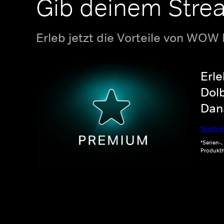
Gib deinem Stre
Erleb jetzt die Vorteile von WOW
Erle
Dolb
Dana
Noch m
*Serien-
Produkth