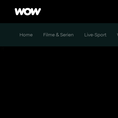
Home
Filme & Serien
Live-Sport