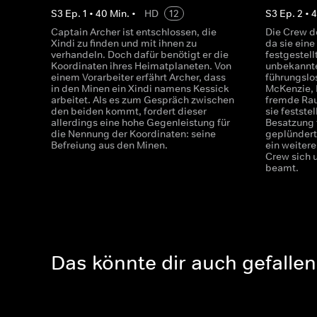
S
3
Ep.
1
•
40
Min.
•
HD
12
S
3
Ep.
2
•
Captain Archer ist entschlossen, die
Die Crew de
Xindi zu finden und mit ihnen zu
da sie ein
verhandeln. Doch dafür benötigt er die
festgestell
Koordinaten ihres Heimatplaneten. Von
unbekannte
einem Vorarbeiter erfährt Archer, dass
führungslos
in den Minen ein Xindi namens Kessick
McKenzie, 
arbeitet. Als es zum Gespräch zwischen
fremde Rau
den beiden kommt, fordert dieser
sie festste
allerdings eine hohe Gegenleistung für
Besatzung t
die Nennung der Koordinaten: seine
geplündert
Befreiung aus den Minen.
ein weiter
Crew sich u
beamt.
Das könnte dir auch gefallen