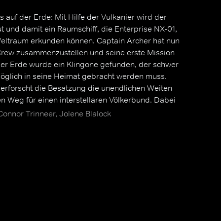
 auf der Erde: Mit Hilfe der Vulkanier wird der
 und damit ein Raumschiff, die Enterprise NX-01,
ltraum erkunden können. Captain Archer hat nun
 Crew zusammenzustellen und seine erste Mission
der Erde wurde ein Klingone gefunden, der schwer
tmöglich in seine Heimat gebracht werden muss.
erforscht die Besatzung die unendlichen Weiten
n Weg für einen interstellaren Völkerbund. Dabei
Hund Porthos, die vulkanische
Connor Trinneer, Jolene Blalock
'Pol, der Chefingenieur Trip sowie der medizinische
.