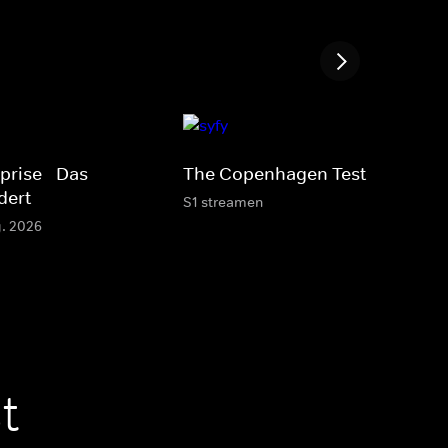
prise - Das
The Copenhagen Test
dert
S1 streamen
g. 2026
t