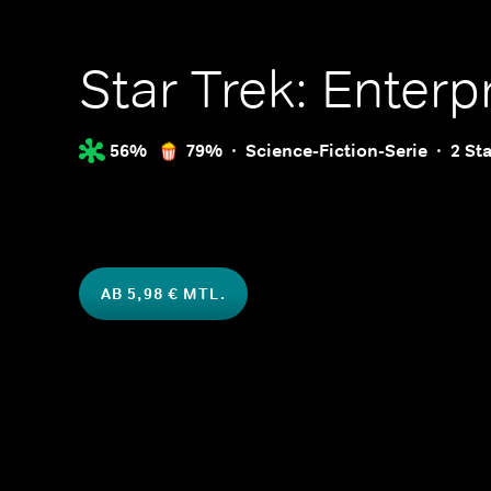
Star Trek: Enterp
56%
79%
Science-Fiction-Serie
2 Sta
AB 5,98 € MTL.