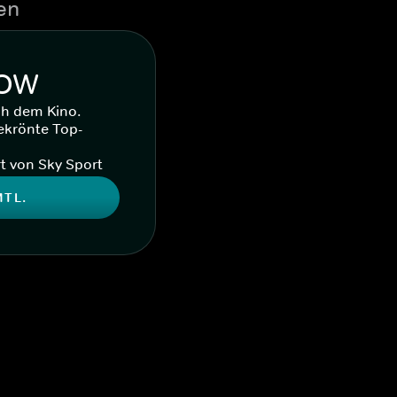
en
WOW
ch dem Kino.
ekrönte Top-
t von Sky Sport
MTL.