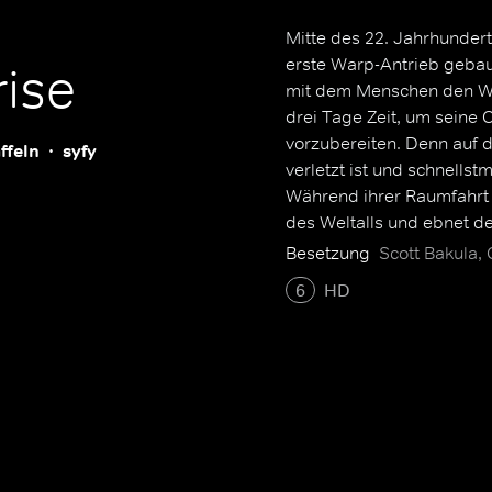
Mitte des 22. Jahrhunderts
erste Warp-Antrieb gebaut
rise
mit dem Menschen den We
drei Tage Zeit, um seine
vorzubereiten. Denn auf 
ffeln
syfy
verletzt ist und schnells
Während ihrer Raumfahrt 
des Weltalls und ebnet de
stehen dem Captain sein 
Besetzung
Scott Bakula, 
Wissenschaftsoffizierin T
6
HD
Offizier Dr. Phlox zur Seite