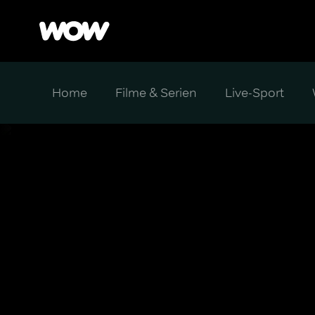
Home
Filme & Serien
Live-Sport