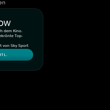
en
WOW
ch dem Kino.
ekrönte Top-
t von Sky Sport
MTL.