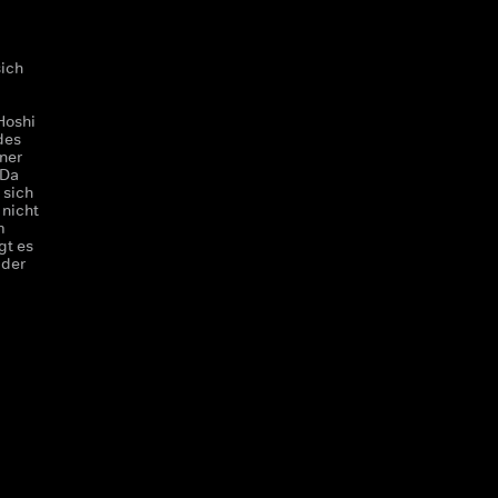
sich
Hoshi
des
ner
 Da
 sich
 nicht
m
gt es
 der