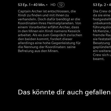
S
3
Ep.
1
•
40
Min.
•
HD
12
S
3
Ep.
2
•
Captain Archer ist entschlossen, die
Die Crew de
Xindi zu finden und mit ihnen zu
da sie ein
verhandeln. Doch dafür benötigt er die
festgestell
Koordinaten ihres Heimatplaneten. Von
unbekannte
einem Vorarbeiter erfährt Archer, dass
führungslos
in den Minen ein Xindi namens Kessick
McKenzie, 
arbeitet. Als es zum Gespräch zwischen
fremde Rau
den beiden kommt, fordert dieser
sie festste
allerdings eine hohe Gegenleistung für
Besatzung t
die Nennung der Koordinaten: seine
geplündert
Befreiung aus den Minen.
ein weiter
Crew sich u
beamt.
Das könnte dir auch gefallen