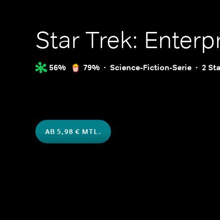
Star Trek: Enterp
56%
79%
Science-Fiction-Serie
2 Sta
AB 5,98 € MTL.