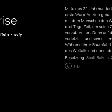
Mitte des 22. Jahrhunderts
erste Warp-Antrieb gebaut
rise
mit dem Menschen den We
drei Tage Zeit, um seine
vorzubereiten. Denn auf 
ffeln
syfy
verletzt ist und schnells
Während ihrer Raumfahrt 
des Weltalls und ebnet de
stehen dem Captain sein 
Besetzung
Scott Bakula, 
Wissenschaftsoffizierin T
6
HD
Offizier Dr. Phlox zur Seite