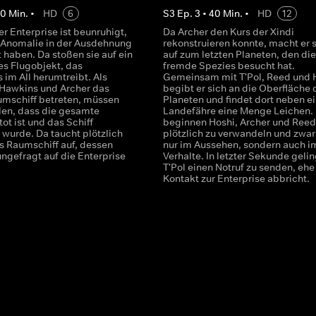
40
Min.
•
HD
6
S
3
Ep.
3
•
40
Min.
•
HD
12
r Enterprise ist beunruhigt,
Da Archer den Kurs der Xindi
e Anomalie in der Ausdehnung
rekonstruieren konnte, macht er 
t haben. Da stoßen sie auf ein
auf zum letzten Planeten, den die
s Flugobjekt, das
fremde Spezies besucht hat.
 im All herumtreibt. Als
Gemeinsam mit T'Pol, Reed und 
Hawkins und Archer das
begibt er sich an die Oberfläche 
mschiff betreten, müssen
Planeten und findet dort neben ei
llen, dass die gesamte
Landefähre eine Menge Leichen.
ot ist und das Schiff
beginnen Hoshi, Archer und Reed
 wurde. Da taucht plötzlich
plötzlich zu verwandeln und zwar
es Raumschiff auf, dessen
nur im Aussehen, sondern auch i
ngefragt auf die Enterprise
Verhalte. In letzter Sekunde gelin
T'Pol einen Notruf zu senden, ehe
Kontakt zur Enterprise abbricht.