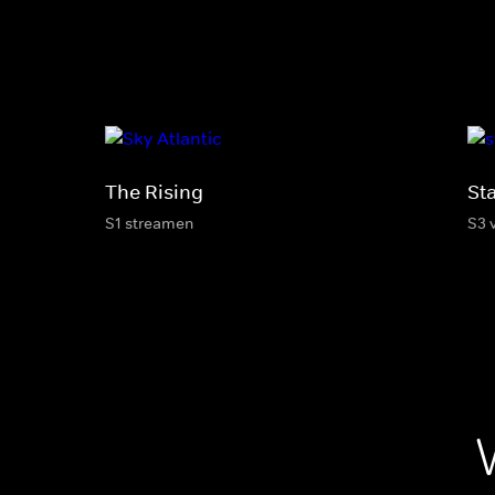
The Rising
Sta
S1 streamen
S3 