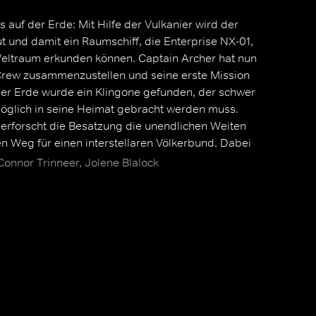
 auf der Erde: Mit Hilfe der Vulkanier wird der
 und damit ein Raumschiff, die Enterprise NX-01,
ltraum erkunden können. Captain Archer hat nun
 Crew zusammenzustellen und seine erste Mission
der Erde wurde ein Klingone gefunden, der schwer
tmöglich in seine Heimat gebracht werden muss.
erforscht die Besatzung die unendlichen Weiten
n Weg für einen interstellaren Völkerbund. Dabei
Hund Porthos, die vulkanische
Connor Trinneer, Jolene Blalock
'Pol, der Chefingenieur Trip sowie der medizinische
.