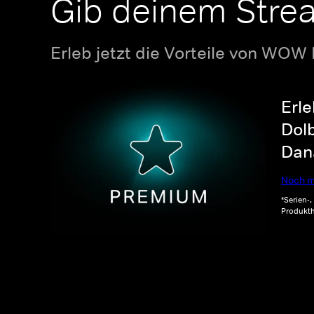
Gib deinem Stre
Erleb jetzt die Vorteile von WOW
Erle
Dolb
Dana
Noch m
*Serien-
Produkth