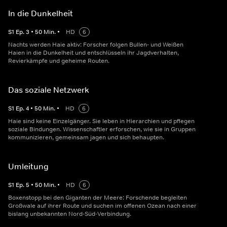
In die Dunkelheit
S
1
Ep.
3
•
50
Min.
•
HD
6
Nachts werden Haie aktiv: Forscher folgen Bullen- und Weißen
Haien in die Dunkelheit und entschlüsseln ihr Jagdverhalten,
Revierkämpfe und geheime Routen.
Das soziale Netzwerk
S
1
Ep.
4
•
50
Min.
•
HD
6
Haie sind keine Einzelgänger. Sie leben in Hierarchien und pflegen
soziale Bindungen. Wissenschaftler erforschen, wie sie in Gruppen
kommunizieren, gemeinsam jagen und sich behaupten.
Umleitung
S
1
Ep.
5
•
50
Min.
•
HD
6
Boxenstopp bei den Giganten der Meere: Forschende begleiten
Großwale auf ihrer Route und suchen im offenen Ozean nach einer
bislang unbekannten Nord-Süd-Verbindung.