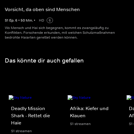
Vorsicht, da oben sind Menschen
S
1
Ep.
6
•
50
Min.
•
HD
6
Wo Mensch und Hai sich begegnen, kommt es zwangsläufig zu
Konflikten. Forschende erkunden, mit welchen Schutzmaßnahmen
bedrohte Haiarten gerettet werden können.
Das könnte dir auch gefallen
Deadly Mission
Afrika: Kiefer und
Da
Shark - Rettet die
Klauen
Af
Haie
S1 streamen
S1
S1 streamen