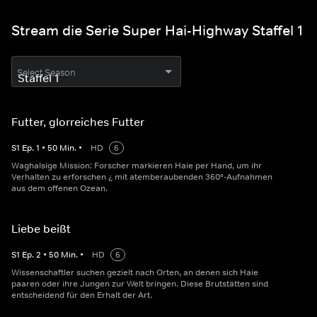
Stream die Serie Super Hai-Highway Staffel 1
Select Season
Futter, glorreiches Futter
S
1
Ep.
1
•
50
Min.
•
HD
6
Waghalsige Mission: Forscher markieren Haie per Hand, um ihr
Verhalten zu erforschen ¿ mit atemberaubenden 360°-Aufnahmen
aus dem offenen Ozean.
Liebe beißt
S
1
Ep.
2
•
50
Min.
•
HD
6
Wissenschaftler suchen gezielt nach Orten, an denen sich Haie
paaren oder ihre Jungen zur Welt bringen. Diese Brutstätten sind
entscheidend für den Erhalt der Art.