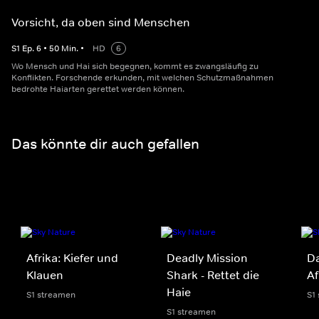
Vorsicht, da oben sind Menschen
S
1
Ep.
6
•
50
Min.
•
HD
6
Wo Mensch und Hai sich begegnen, kommt es zwangsläufig zu
Konflikten. Forschende erkunden, mit welchen Schutzmaßnahmen
bedrohte Haiarten gerettet werden können.
Das könnte dir auch gefallen
Afrika: Kiefer und
Deadly Mission
Da
Klauen
Shark - Rettet die
Af
Haie
S1 streamen
S1
S1 streamen