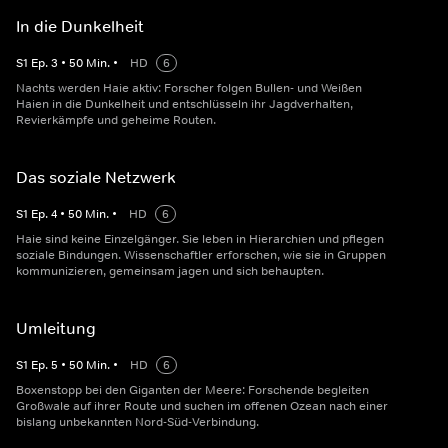
In die Dunkelheit
S
1
Ep.
3
•
50
Min.
•
HD
6
Nachts werden Haie aktiv: Forscher folgen Bullen- und Weißen
Haien in die Dunkelheit und entschlüsseln ihr Jagdverhalten,
Revierkämpfe und geheime Routen.
Das soziale Netzwerk
S
1
Ep.
4
•
50
Min.
•
HD
6
Haie sind keine Einzelgänger. Sie leben in Hierarchien und pflegen
soziale Bindungen. Wissenschaftler erforschen, wie sie in Gruppen
kommunizieren, gemeinsam jagen und sich behaupten.
Umleitung
S
1
Ep.
5
•
50
Min.
•
HD
6
Boxenstopp bei den Giganten der Meere: Forschende begleiten
Großwale auf ihrer Route und suchen im offenen Ozean nach einer
bislang unbekannten Nord-Süd-Verbindung.