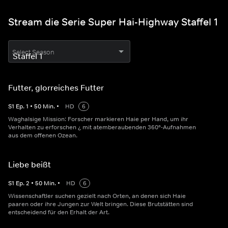
Stream die Serie Super Hai-Highway Staffel 1
Select Season
Futter, glorreiches Futter
S
1
Ep.
1
•
50
Min.
•
HD
6
Waghalsige Mission: Forscher markieren Haie per Hand, um ihr
Verhalten zu erforschen ¿ mit atemberaubenden 360°-Aufnahmen
aus dem offenen Ozean.
Liebe beißt
S
1
Ep.
2
•
50
Min.
•
HD
6
Wissenschaftler suchen gezielt nach Orten, an denen sich Haie
paaren oder ihre Jungen zur Welt bringen. Diese Brutstätten sind
entscheidend für den Erhalt der Art.