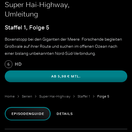
Super Hai-Highway,
Umleitung
Staffel 1, Folge 5
Boxenstopp bei den Giganten der Meere: Forschende begleiten
Großwale auf ihrer Route und suchen im offenen Ozean nach
einer bislang unbekannten Nord-Süd-Verbindung.
HD
6
AB 5,98 € MTL.
Home
Serien
Super Hai-Highway
Staffel 1
Folge 5
EPISODENGUIDE
DETAILS