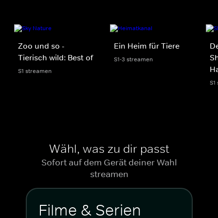
Zoo und so -
Ein Heim für Tiere
De
Tierisch wild: Best of
Sh
S1-3 streamen
Ha
S1 streamen
S1
Wähl, was zu dir passt
Sofort auf dem Gerät deiner Wahl
streamen
Filme & Serien