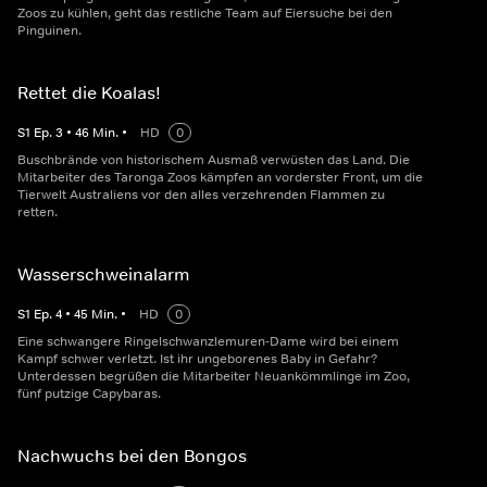
Zoos zu kühlen, geht das restliche Team auf Eiersuche bei den
Pinguinen.
Rettet die Koalas!
S
1
Ep.
3
•
46
Min.
•
HD
0
Buschbrände von historischem Ausmaß verwüsten das Land. Die
Mitarbeiter des Taronga Zoos kämpfen an vorderster Front, um die
Tierwelt Australiens vor den alles verzehrenden Flammen zu
retten.
Wasserschweinalarm
S
1
Ep.
4
•
45
Min.
•
HD
0
Eine schwangere Ringelschwanzlemuren-Dame wird bei einem
Kampf schwer verletzt. Ist ihr ungeborenes Baby in Gefahr?
Unterdessen begrüßen die Mitarbeiter Neuankömmlinge im Zoo,
fünf putzige Capybaras.
Nachwuchs bei den Bongos