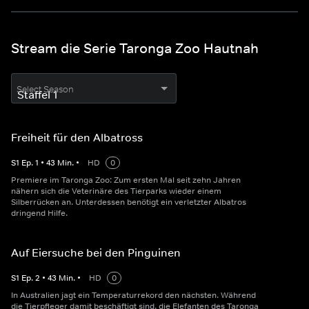
Stream die Serie Taronga Zoo Hautnah
Select Season
Freiheit für den Albatross
S
1
Ep.
1
•
43
Min.
•
HD
0
Premiere im Taronga Zoo: Zum ersten Mal seit zehn Jahren
nähern sich die Veterinäre des Tierparks wieder einem
Silberrücken an. Unterdessen benötigt ein verletzter Albatros
dringend Hilfe.
Auf Eiersuche bei den Pinguinen
S
1
Ep.
2
•
43
Min.
•
HD
0
In Australien jagt ein Temperaturrekord den nächsten. Während
die Tierpfleger damit beschäftigt sind, die Elefanten des Taronga