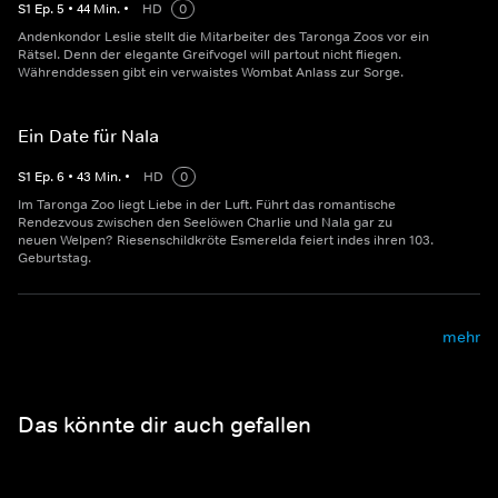
S
1
Ep.
5
•
44
Min.
•
HD
0
Andenkondor Leslie stellt die Mitarbeiter des Taronga Zoos vor ein
Rätsel. Denn der elegante Greifvogel will partout nicht fliegen.
Währenddessen gibt ein verwaistes Wombat Anlass zur Sorge.
Ein Date für Nala
S
1
Ep.
6
•
43
Min.
•
HD
0
Im Taronga Zoo liegt Liebe in der Luft. Führt das romantische
Rendezvous zwischen den Seelöwen Charlie und Nala gar zu
neuen Welpen? Riesenschildkröte Esmerelda feiert indes ihren 103.
Geburtstag.
mehr
Das könnte dir auch gefallen