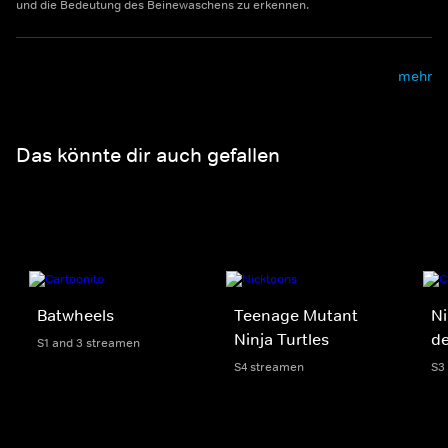
und die Bedeutung des Beinewaschens zu erkennen.
mehr
Das könnte dir auch gefallen
Batwheels
Teenage Mutant
Ni
Ninja Turtles
d
S1 and 3 streamen
S4 streamen
S3