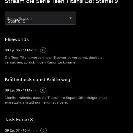
Stream die Serie Teen Titans Go! Staffel 9
Select Season
Elseworlds
S
9
Ep.
35
•
11
Min.
•
6
Die Teen Titans werden nach Elseworlds verbannt, doch sie
versuchen, zurück in den Kanon zu kommen.
Kräftecheck sonst Kräfte weg
S
9
Ep.
36
•
11
Min.
•
6
Monitor möchte, dass die Titans ihre Superkräfte zielgerichtet
einsetzen, anstatt nur herumzualbern.
Task Force X
S
9
Ep.
37
•
10
Min.
•
6