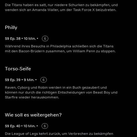
Die Titans haben es satt, nur niedere Schurken zu bekämpfen, und
wenden sich an Amanda Waller, um der Task Force X beizutreten.
Philly
S
9
Ep.
38
•
10
Min.
•
6
Während ihres Besuchs in Philadelphia schließen sich die Titans
mit den Bacon-Brüdern zusammen, um William Penn zu stoppen.
Torso-Seife
S
9
Ep.
39
•
9
Min.
•
6
Raven, Cyborg und Robin werden in ein Buch gezaubert und
können nur durch die richtigen Entscheidungen von Beast Boy und
Starfire wieder herauskommen.
Wie soll es weitergehen?
S
9
Ep.
40
•
10
Min.
•
6
Die League of Legs kehrt zurück, um Verbrechen zu bekämpfen