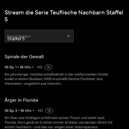
Stream die Serie Teuflische Nachbarn Staffel
5
Select Season
Spirale der Gewalt
S
5
Ep.
1
•
45
Min.
•
HD
16
Ein jahrelanger Nachbarschaftsstreit in der kalifornischen Wüste
endet in einem Blutbad: 2009 erschießt Dennis Flechtner drei
Menschen - angeblich aus Notwehr.
Ärger in Florida
S
5
Ep.
2
•
45
Min.
•
HD
16
Ein Paar aus Michigan erfüllt sich seinen Traum und zieht nach
Florida. Dort gerät es in einen immer brutaler werdenden Streit mit
einem Nachbarn - und das nur wegen einer Autoreparatur.