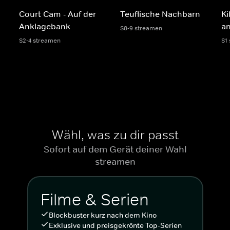
Court Cam - Auf der
Teuflische Nachbarn
Ki
Anklagebank
an
S8-9 streamen
S2-4 streamen
S1
Wähl, was zu dir passt
Sofort auf dem Gerät deiner Wahl
streamen
Filme & Serien
Blockbuster kurz nach dem Kino
Exklusive und preisgekrönte Top-Serien