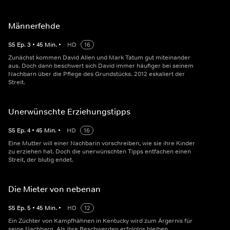
Männerfehde
S
5
Ep.
3
•
45
Min.
•
HD
16
Zunächst kommen David Allen und Mark Tatum gut miteinander
aus. Doch dann beschwert sich David immer häufiger bei seinem
Nachbarn über die Pflege des Grundstücks. 2012 eskaliert der
Streit.
Unerwünschte Erziehungstipps
S
5
Ep.
4
•
45
Min.
•
HD
16
Eine Mutter will einer Nachbarin vorschreiben, wie sie ihre Kinder
zu erziehen hat. Doch die unerwünschten Tipps entfachen einen
Streit, der blutig endet.
Die Mieter von nebenan
S
5
Ep.
5
•
45
Min.
•
HD
12
Ein Züchter von Kampfhähnen in Kentucky wird zum Ärgernis für
seine Nachbarn. Als ihre Beschwerden erfolglos bleiben,