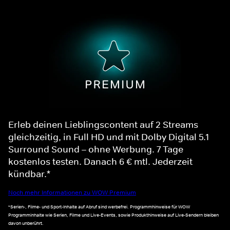
Erleb deinen Lieblingscontent auf 2 Streams
gleichzeitig, in Full HD und mit Dolby Digital 5.1
Surround Sound – ohne Werbung. 7 Tage
kostenlos testen. Danach 6 € mtl. Jederzeit
kündbar.*
Noch mehr Informationen zu WOW Premium
*Serien-, Filme- und Sport-Inhalte auf Abruf sind werbefrei. Programmhinweise für WOW
Programminhalte wie Serien, Filme und Live-Events, sowie Produkthinweise auf Live-Sendern bleiben
davon unberührt.