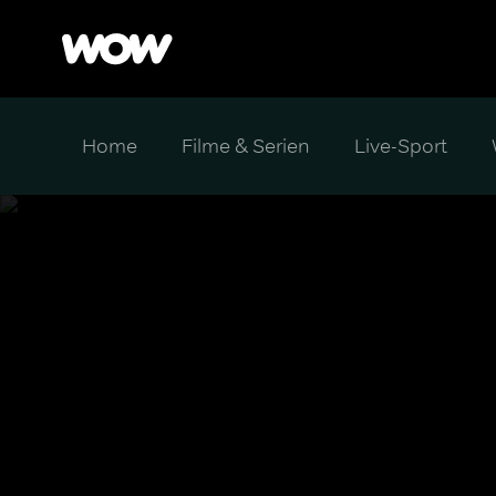
Home
Filme & Serien
Live-Sport