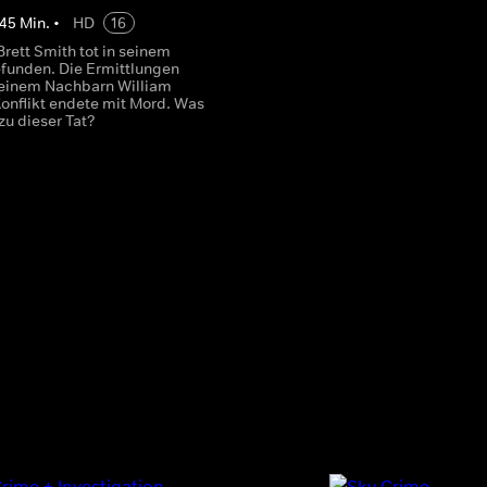
45
Min.
•
HD
16
rett Smith tot in seinem
funden. Die Ermittlungen
seinem Nachbarn William
Konflikt endete mit Mord. Was
 zu dieser Tat?