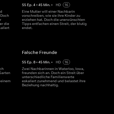
S
5
Ep.
4
•
45
Min.
•
HD
16
nd
Eine Mutter will einer Nachbarin
 Doch
vorschreiben, wie sie ihre Kinder zu
r
erziehen hat. Doch die unerwünschten
er die
Tipps entfachen einen Streit, der blutig
aliert
endet.
Falsche Freunde
S
5
Ep.
8
•
45
Min.
•
HD
16
ich
Zwei Nachbarinnen in Waterloo, Iowa,
Garten
freunden sich an. Doch ein Streit über
unterschiedliche Familienwerte
u einem
eskaliert zunehmend und belastet ihre
Beziehung nachhaltig.