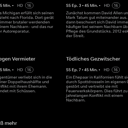
45
Min.
•
HD
16
S
5
Ep.
3
•
45
Min.
•
HD
16
s Michigan erfüllt sich seinen
Zunächst kommen David Allen u
ieht nach Florida. Dort gerät
Mark Tatum gut miteinander aus.
n immer brutaler werdenden
dann beschwert sich David imme
 einem Nachbarn - und das nur
häufiger bei seinem Nachbarn üb
r Autoreparatur.
Pflege des Grundstücks. 2012 esk
der Streit.
egen Vermieter
Tödliches Gezwitscher
45
Min.
•
HD
16
S
5
Ep.
7
•
45
Min.
•
HD
16
entümer verliebt sich in die
Ein Ehepaar in Kalifornien fühlt s
einer Doppelhaushälfte und
durch Spottdrosseln im eigenen 
nflikt mit ihrem Ehemann.
gestört und vertreibt sie mit
endet mit Schüssen.
Feuerwerkskörpern. Dies führt z
jahrelangen Konflikt mit einem
Nachbarn.
aß mehr