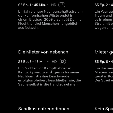
S
5
Ep.
1
•
45
Min.
•
HD
16
S
5
Ep.
2
•
Ein jahrelanger Nachbarschaftsstreit in
Ein Paar au
der kalifornischen Wüste endet in
Traum und z
einem Blutbad: 2009 erschießt Dennis
es in eine
Flechtner drei Menschen - angeblich
Streit mit
aus Notwehr.
wegen eine
Die Mieter von nebenan
Mieter g
S
5
Ep.
5
•
45
Min.
•
HD
12
S
5
Ep.
6
•
Ein Züchter von Kampfhähnen in
Ein Hauseig
Kentucky wird zum Ärgernis für seine
Mieterin s
Nachbarn. Als ihre Beschwerden
gerät in Ko
erfolglos bleiben, beschließen sie, die
Der Streit 
Sache selbst in die Hand zu nehmen.
Sandkastenfreundinnen
Kein Sp