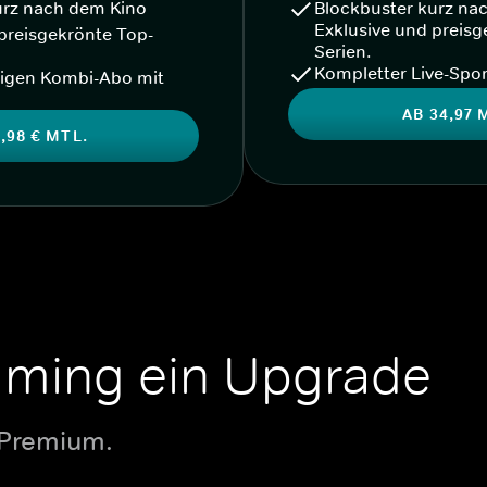
urz nach dem Kino
Blockbuster kurz na
Exklusive und preisg
preisgekrönte Top-
Serien.
Kompletter Live-Spor
igen Kombi-Abo mit
AB 34,97 
,98 € MTL.
aming ein Upgrade
 Premium.