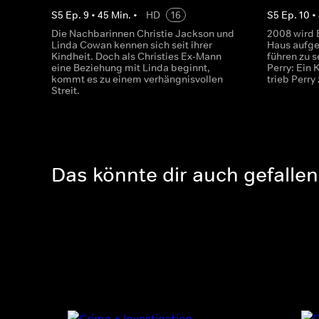
S
5
Ep.
9
•
45
Min.
•
HD
16
S
5
Ep.
10
•
Die Nachbarinnen Christie Jackson und
2008 wird B
Linda Cowan kennen sich seit ihrer
Haus aufge
Kindheit. Doch als Christies Ex-Mann
führen zu 
eine Beziehung mit Linda beginnt,
Perry: Ein 
kommt es zu einem verhängnisvollen
trieb Perry
Streit.
Das könnte dir auch gefallen