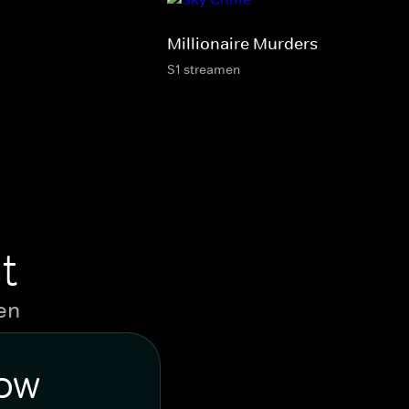
Millionaire Murders
S1 streamen
t
en
WOW