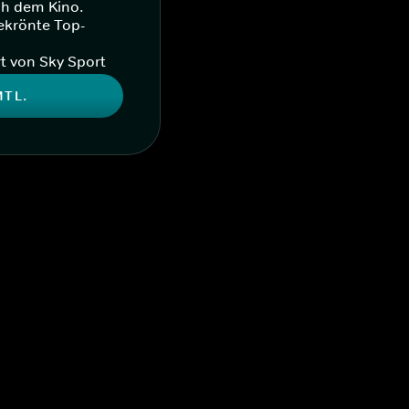
ch dem Kino.
ekrönte Top-
t von Sky Sport
MTL.