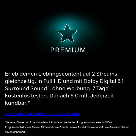
Erleb deinen Lieblingscontent auf 2 Streams
gleichzeitig, in Full HD und mit Dolby Digital 5.1
Surround Sound – ohne Werbung. 7 Tage
kostenlos testen. Danach 6 € mtl. Jederzeit
kündbar.*
Noch mehr Informationen zu WOW Premium
*Serien-, Filme- und Sport-Inhalte auf Abruf sind werbefrei. Programmhinweise für WOW
Programminhalte wie Serien, Filme und Live-Events, sowie Produkthinweise auf Live-Sendern bleiben
davon unberührt.