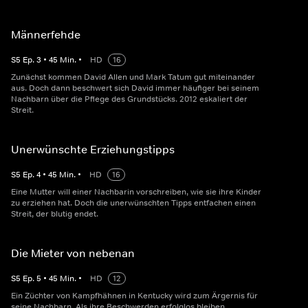
Männerfehde
S
5
Ep.
3
•
45
Min.
•
HD
16
Zunächst kommen David Allen und Mark Tatum gut miteinander
aus. Doch dann beschwert sich David immer häufiger bei seinem
Nachbarn über die Pflege des Grundstücks. 2012 eskaliert der
Streit.
Unerwünschte Erziehungstipps
S
5
Ep.
4
•
45
Min.
•
HD
16
Eine Mutter will einer Nachbarin vorschreiben, wie sie ihre Kinder
zu erziehen hat. Doch die unerwünschten Tipps entfachen einen
Streit, der blutig endet.
Die Mieter von nebenan
S
5
Ep.
5
•
45
Min.
•
HD
12
Ein Züchter von Kampfhähnen in Kentucky wird zum Ärgernis für
seine Nachbarn. Als ihre Beschwerden erfolglos bleiben,