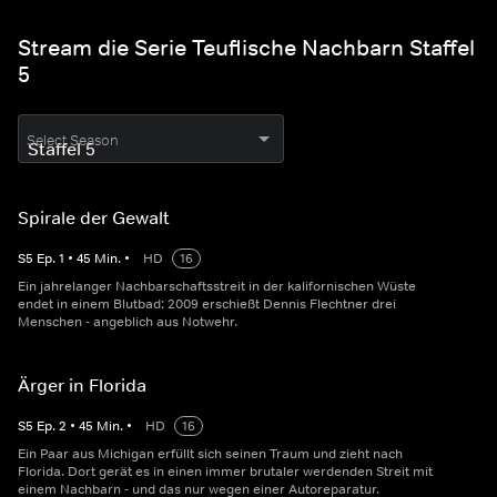
Stream die Serie Teuflische Nachbarn Staffel
5
Select Season
Spirale der Gewalt
S
5
Ep.
1
•
45
Min.
•
HD
16
Ein jahrelanger Nachbarschaftsstreit in der kalifornischen Wüste
endet in einem Blutbad: 2009 erschießt Dennis Flechtner drei
Menschen - angeblich aus Notwehr.
Ärger in Florida
S
5
Ep.
2
•
45
Min.
•
HD
16
Ein Paar aus Michigan erfüllt sich seinen Traum und zieht nach
Florida. Dort gerät es in einen immer brutaler werdenden Streit mit
einem Nachbarn - und das nur wegen einer Autoreparatur.