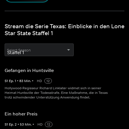
Stream die Serie Texas: Einblicke in den Lone
Star State Staffel 1
Select Season
Gefangen in Huntsville
S
1
Ep.
1
•
83
Min.
•
HD
12
Hollywood-Regisseur Richard Linklater widmet sich in seiner
Heimat Huntsville der Todesstrafe. Eine Maßnahme, die in Texas
trotz schwindender Unterstützung Anwendung findet.
Ein hoher Preis
S
1
Ep.
2
•
53
Min.
•
HD
12