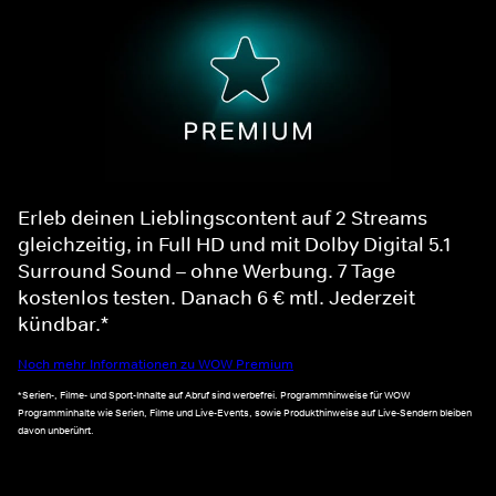
Erleb deinen Lieblingscontent auf 2 Streams
gleichzeitig, in Full HD und mit Dolby Digital 5.1
Surround Sound – ohne Werbung. 7 Tage
kostenlos testen. Danach 6 € mtl. Jederzeit
kündbar.*
Noch mehr Informationen zu WOW Premium
*Serien-, Filme- und Sport-Inhalte auf Abruf sind werbefrei. Programmhinweise für WOW
Programminhalte wie Serien, Filme und Live-Events, sowie Produkthinweise auf Live-Sendern bleiben
davon unberührt.