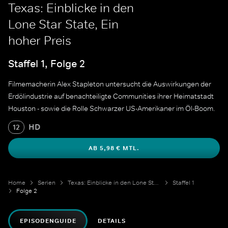
Texas: Einblicke in den
Lone Star State, Ein
hoher Preis
Staffel 1, Folge 2
Filmemacherin Alex Stapleton untersucht die Auswirkungen der
Erdölindustrie auf benachteiligte Communities ihrer Heimatstadt
Houston - sowie die Rolle Schwarzer US-Amerikaner im Öl-Boom.
HD
12
AB 5,98 € MTL.
Home
Serien
Texas: Einblicke in den Lone Star State
Staffel 1
Folge 2
EPISODENGUIDE
DETAILS