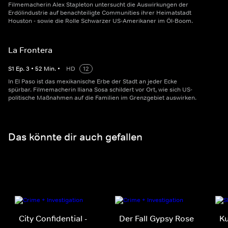
Filmemacherin Alex Stapleton untersucht die Auswirkungen der
Erdölindustrie auf benachteiligte Communities ihrer Heimatstadt
Houston - sowie die Rolle Schwarzer US-Amerikaner im Öl-Boom.
La Frontera
S
1
Ep.
3
•
52
Min.
•
HD
12
In El Paso ist das mexikanische Erbe der Stadt an jeder Ecke
spürbar. Filmemacherin Iliana Sosa schildert vor Ort, wie sich US-
politische Maßnahmen auf die Familien im Grenzgebiet auswirken.
Das könnte dir auch gefallen
City Confidential -
Der Fall Gypsy Rose
Ku