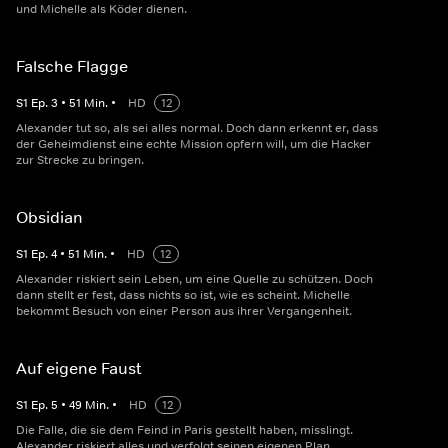
und Michelle als Köder dienen.
Falsche Flagge
S
1
Ep.
3
•
51
Min.
•
HD
12
Alexander tut so, als sei alles normal. Doch dann erkennt er, dass
der Geheimdienst eine echte Mission opfern will, um die Hacker
zur Strecke zu bringen.
Obsidian
S
1
Ep.
4
•
51
Min.
•
HD
12
Alexander riskiert sein Leben, um eine Quelle zu schützen. Doch
dann stellt er fest, dass nichts so ist, wie es scheint. Michelle
bekommt Besuch von einer Person aus ihrer Vergangenheit.
Auf eigene Faust
S
1
Ep.
5
•
49
Min.
•
HD
12
Die Falle, die sie dem Feind in Paris gestellt haben, misslingt.
Alexander riskiert alles und verfolgt seinen eigenen Plan.