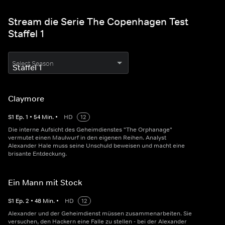
Stream die Serie The Copenhagen Test
Staffel 1
Select Season
Claymore
S
1
Ep.
1
•
54
Min.
•
HD
12
Die interne Aufsicht des Geheimdienstes "The Orphanage"
vermutet einen Maulwurf in den eigenen Reihen. Analyst
Alexander Hale muss seine Unschuld beweisen und macht eine
brisante Entdeckung.
Ein Mann mit Stock
S
1
Ep.
2
•
48
Min.
•
HD
12
Alexander und der Geheimdienst müssen zusammenarbeiten. Sie
versuchen, den Hackern eine Falle zu stellen - bei der Alexander