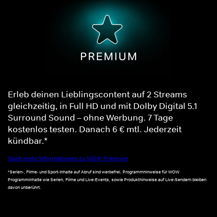
Erleb deinen Lieblingscontent auf 2 Streams
gleichzeitig, in Full HD und mit Dolby Digital 5.1
Surround Sound – ohne Werbung. 7 Tage
kostenlos testen. Danach 6 € mtl. Jederzeit
kündbar.*
Noch mehr Informationen zu WOW Premium
*Serien-, Filme- und Sport-Inhalte auf Abruf sind werbefrei. Programmhinweise für WOW
Programminhalte wie Serien, Filme und Live-Events, sowie Produkthinweise auf Live-Sendern bleiben
davon unberührt.