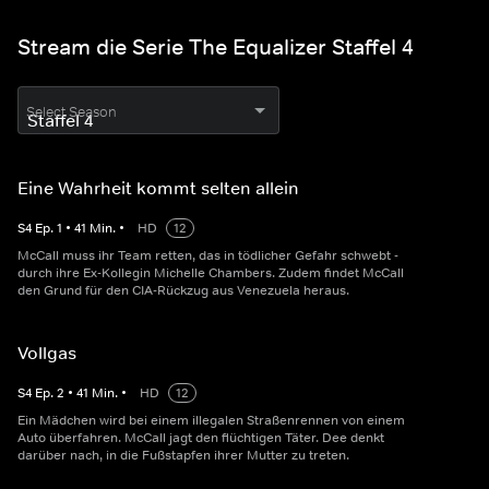
Stream die Serie The Equalizer Staffel 4
Select Season
Eine Wahrheit kommt selten allein
S
4
Ep.
1
•
41
Min.
•
HD
12
McCall muss ihr Team retten, das in tödlicher Gefahr schwebt -
durch ihre Ex-Kollegin Michelle Chambers. Zudem findet McCall
den Grund für den CIA-Rückzug aus Venezuela heraus.
Vollgas
S
4
Ep.
2
•
41
Min.
•
HD
12
Ein Mädchen wird bei einem illegalen Straßenrennen von einem
Auto überfahren. McCall jagt den flüchtigen Täter. Dee denkt
darüber nach, in die Fußstapfen ihrer Mutter zu treten.