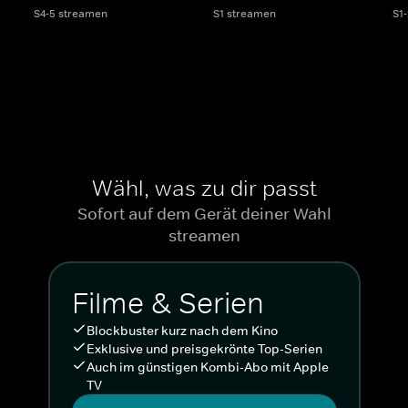
S4-5 streamen
S1 streamen
S1
Wähl, was zu dir passt
Sofort auf dem Gerät deiner Wahl
streamen
Filme & Serien
Blockbuster kurz nach dem Kino
Exklusive und preisgekrönte Top-Serien
Auch im günstigen Kombi-Abo mit Apple
TV