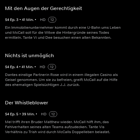
Mit den Augen der Gerechtigkeit
S
4
Ep.
3
•
41
Min.
•
HD
12
Ein Immobilienunternehmer kommt durch eine U-Bahn ums Leben
und McCall soll für die Witwe die Hintergründe seines Todes
ermitteln. Tante Vi und Dee besuchen einen alten Bekannten.
Nichts ist unmöglich
S
4
Ep.
4
•
41
Min.
•
HD
12
Dantes einstige Partnerin Rose wird in einem illegalen Casino als
Geisel genommen. Um sie zu befreien, greift McCall auf die Hilfe
des ehemaligen Spielsüchtigen J.J. zurück.
Der Whistleblower
S
4
Ep.
5
•
39
Min.
•
HD
12
Mel trifft ihren Bruder Matthew wieder. McCall hilft ihm, das
Fehlverhalten seines alten Teams aufzudecken. Tante Vis
Verhältnis zu Trish wird durch McCalls Doppelleben belastet.