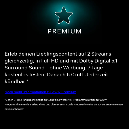
Erleb deinen Lieblingscontent auf 2 Streams
gleichzeitig, in Full HD und mit Dolby Digital 5.1
Surround Sound – ohne Werbung. 7 Tage
kostenlos testen. Danach 6 € mtl. Jederzeit
kündbar.*
Noch mehr Informationen zu WOW Premium
*Serien-, Filme- und Sport-Inhalte auf Abruf sind werbefrei. Programmhinweise für WOW
Programminhalte wie Serien, Filme und Live-Events, sowie Produkthinweise auf Live-Sendern bleiben
davon unberührt.