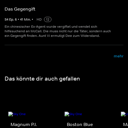
Das Gegengift
S
4
Ep.
6
•
41
Min.
•
HD
12
Ein chinesischer Ex-Agent wurde vergiftet und wendet sich
hilfesuchend an McCall. Die muss nicht nur die Täter, sondern auch
ein Gegengift finden. Aunt Vi ermutigt Dee zum Widerstand.
mehr
Das könnte dir auch gefallen
Magnum P.I.
Boston Blue
M