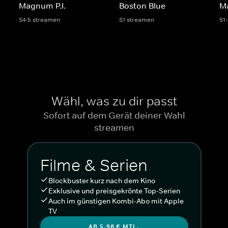
Magnum P.I.
Boston Blue
M
S4-5 streamen
S1 streamen
S1
Wähl, was zu dir passt
Sofort auf dem Gerät deiner Wahl
streamen
Filme & Serien
Blockbuster kurz nach dem Kino
Exklusive und preisgekrönte Top-Serien
Auch im günstigen Kombi-Abo mit Apple
TV
AB 5,98 € MTL.