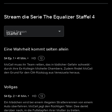
Stream die Serie The Equalizer Staffel 4
Select Season
Eine Wahrheit kommt selten allein
S
4
Ep.
1
•
41
Min.
•
HD
12
McCall muss ihr Team retten, das in tödlicher Gefahr schwebt -
durch ihre Ex-Kollegin Michelle Chambers. Zudem findet McCall
den Grund für den CIA-Rückzug aus Venezuela heraus.
Vollgas
S
4
Ep.
2
•
41
Min.
•
HD
12
Ein Mädchen wird bei einem illegalen Straßenrennen von einem
Auto überfahren. McCall jagt den flüchtigen Täter. Dee denkt
darüber nach, in die Fußstapfen ihrer Mutter zu treten.