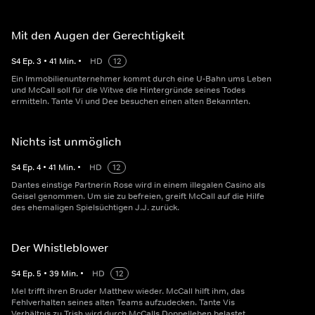
Mit den Augen der Gerechtigkeit
S
4
Ep.
3
•
41
Min.
•
HD
12
Ein Immobilienunternehmer kommt durch eine U-Bahn ums Leben
und McCall soll für die Witwe die Hintergründe seines Todes
ermitteln. Tante Vi und Dee besuchen einen alten Bekannten.
Nichts ist unmöglich
S
4
Ep.
4
•
41
Min.
•
HD
12
Dantes einstige Partnerin Rose wird in einem illegalen Casino als
Geisel genommen. Um sie zu befreien, greift McCall auf die Hilfe
des ehemaligen Spielsüchtigen J.J. zurück.
Der Whistleblower
S
4
Ep.
5
•
39
Min.
•
HD
12
Mel trifft ihren Bruder Matthew wieder. McCall hilft ihm, das
Fehlverhalten seines alten Teams aufzudecken. Tante Vis
Verhältnis zu Trish wird durch McCalls Doppelleben belastet.