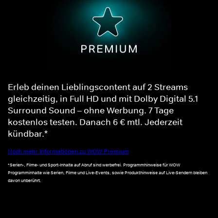
Erleb deinen Lieblingscontent auf 2 Streams
gleichzeitig, in Full HD und mit Dolby Digital 5.1
Surround Sound – ohne Werbung. 7 Tage
kostenlos testen. Danach 6 € mtl. Jederzeit
kündbar.*
Noch mehr Informationen zu WOW Premium
*Serien-, Filme- und Sport-Inhalte auf Abruf sind werbefrei. Programmhinweise für WOW
Programminhalte wie Serien, Filme und Live-Events, sowie Produkthinweise auf Live-Sendern bleiben
davon unberührt.