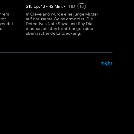
S
15
Ep.
13
•
42
Min.
•
HD
16
ihrem
In Cleveland wurde eine junge Mutter
rgt.
auf grausame Weise ermordet. Die
rwendet
Detectives Nate Sowa und Ray Diaz
r.
machen bei den Ermittlungen eine
überraschende Entdeckung.
mehr