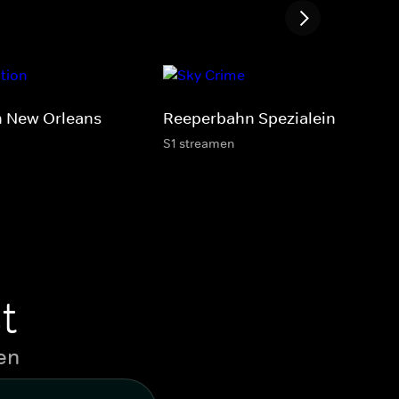
 New Orleans
Reeperbahn Spezialeinheit FD6
S1 streamen
t
en