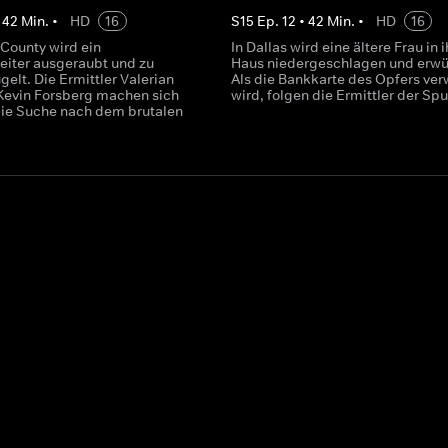
•
42
Min.
•
HD
16
S
15
Ep.
12
•
42
Min.
•
HD
16
 County wird ein
In Dallas wird eine ältere Frau in 
iter ausgeraubt und zu
Haus niedergeschlagen und erwü
elt. Die Ermittler Valerian
Als die Bankkarte des Opfers ve
Kevin Forsberg machen sich
wird, folgen die Ermittler der Spu
 die Suche nach dem brutalen