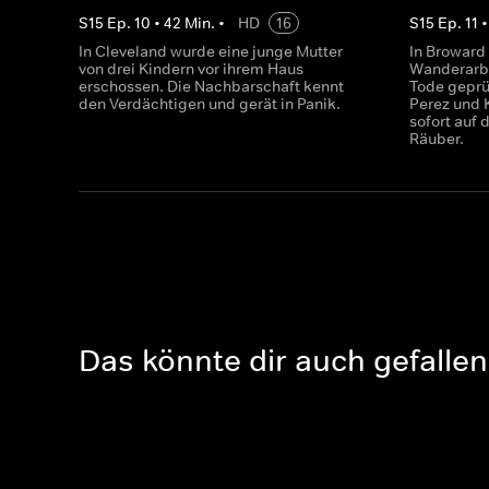
S
15
Ep.
10
•
42
Min.
•
HD
16
S
15
Ep.
11
In Cleveland wurde eine junge Mutter
In Broward
von drei Kindern vor ihrem Haus
Wanderarbe
erschossen. Die Nachbarschaft kennt
Tode geprüg
den Verdächtigen und gerät in Panik.
Perez und 
sofort auf
Räuber.
Das könnte dir auch gefallen