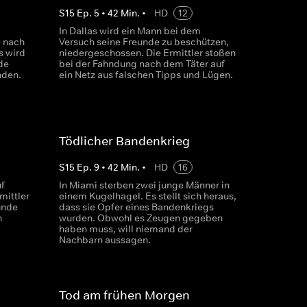
S
15
Ep.
5
•
42
Min.
•
HD
12
d
In Dallas wird ein Mann bei dem
e nach
Versuch seine Freunde zu beschützen,
s wird
niedergeschossen. Die Ermittler stoßen
de
bei der Fahndung nach dem Täter auf
nden.
ein Netz aus falschen Tipps und Lügen.
Tödlicher Bandenkrieg
S
15
Ep.
9
•
42
Min.
•
HD
16
f
In Miami sterben zwei junge Männer in
mittler
einem Kugelhagel. Es stellt sich heraus,
unde
dass sie Opfer eines Bandenkriegs
n
wurden. Obwohl es Zeugen gegeben
haben muss, will niemand der
Nachbarn aussagen.
Tod am frühen Morgen