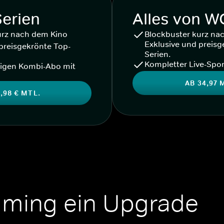
Serien
Alles von 
urz nach dem Kino
Blockbuster kurz na
Exklusive und preisg
preisgekrönte Top-
Serien.
Kompletter Live-Spor
igen Kombi-Abo mit
AB 34,97 
,98 € MTL.
aming ein Upgrade