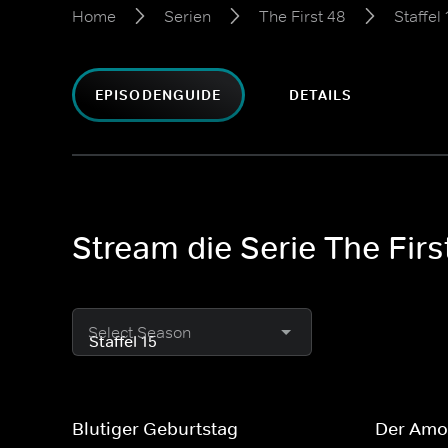
Home
Serien
The First 48
Staffel 
EPISODENGUIDE
DETAILS
Stream die Serie The First
Select Season
Blutiger Geburtstag
Der Amo