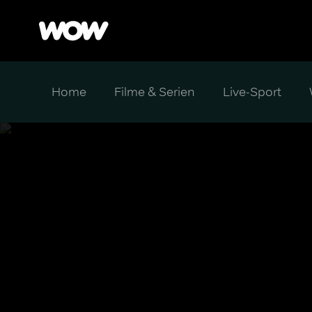
Home
Filme & Serien
Live-Sport