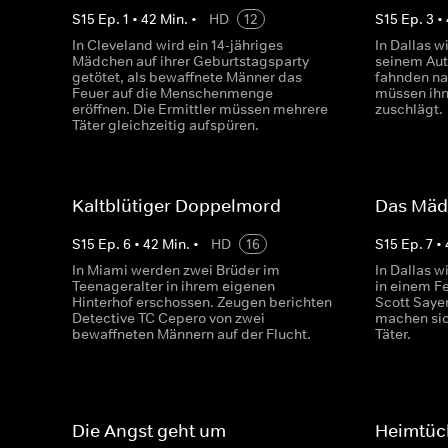
S
15
Ep.
1
•
42
Min.
•
HD
12
S
15
Ep.
3
•
In Cleveland wird ein 14-jähriges
In Dallas w
Mädchen auf ihrer Geburtstagsparty
seinem Aut
getötet, als bewaffnete Männer das
fahnden na
Feuer auf die Menschenmenge
müssen ihn
eröffnen. Die Ermittler müssen mehrere
zuschlägt.
Täter gleichzeitig aufspüren.
Kaltblütiger Doppelmord
Das Mädc
S
15
Ep.
6
•
42
Min.
•
HD
16
S
15
Ep.
7
•
In Miami werden zwei Brüder im
In Dallas 
Teenageralter in ihrem eigenen
in einem F
Hinterhof erschossen. Zeugen berichten
Scott Saye
Detective TC Cepero von zwei
machen sic
bewaffneten Männern auf der Flucht.
Täter.
Die Angst geht um
Heimtüc