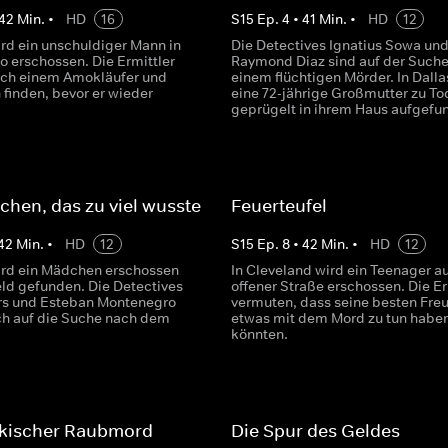
42
Min.
•
HD
16
S
15
Ep.
4
•
41
Min.
•
HD
12
ird ein unschuldiger Mann in
Die Detectives Ignatius Sowa un
o erschossen. Die Ermittler
Raymond Diaz sind auf der Such
ch einem Amokläufer und
einem flüchtigen Mörder. In Dalla
 finden, bevor er wieder
eine 72-jährige Großmutter zu To
geprügelt in ihrem Haus aufgefu
hen, das zu viel wusste
Feuerteufel
42
Min.
•
HD
12
S
15
Ep.
8
•
42
Min.
•
HD
12
wird ein Mädchen erschossen
In Cleveland wird ein Teenager au
eld gefunden. Die Detectives
offener Straße erschossen. Die Er
rs und Esteban Montenegro
vermuten, dass seine besten Fre
h auf die Suche nach dem
etwas mit dem Mord zu tun habe
könnten.
kischer Raubmord
Die Spur des Geldes