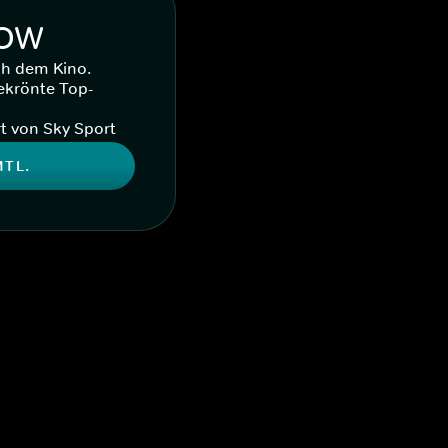
WOW
ch dem Kino.
ekrönte Top-
t von Sky Sport
MTL.