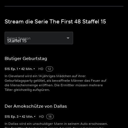
Stream die Serie The First 48 Staffel 15
Select Season
Blutiger Geburtstag
S
15
Ep.
1
•
42
Min.
•
HD
12
In Cleveland wird ein 14-jähriges Mädchen auf ihrer
Geburtstagsparty getötet, als bewaffnete Männer das Feuer auf
die Menschenmenge eröffnen. Die Ermittler müssen mehrere
Täter gleichzeitig aufspüren.
Der Amokschütze von Dallas
S
15
Ep.
3
•
42
Min.
•
HD
16
In Dallas wird ein unschuldiger Mann in seinem Auto erschossen.