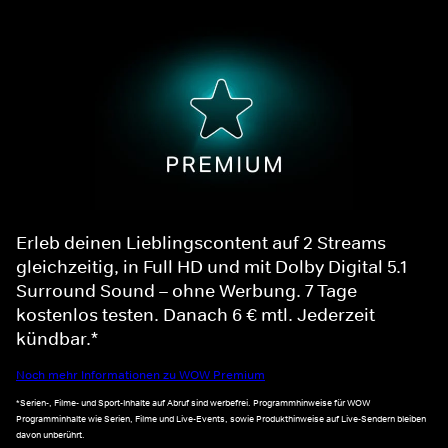
Erleb deinen Lieblingscontent auf 2 Streams
gleichzeitig, in Full HD und mit Dolby Digital 5.1
Surround Sound – ohne Werbung. 7 Tage
kostenlos testen. Danach 6 € mtl. Jederzeit
kündbar.*
Noch mehr Informationen zu WOW Premium
*Serien-, Filme- und Sport-Inhalte auf Abruf sind werbefrei. Programmhinweise für WOW
Programminhalte wie Serien, Filme und Live-Events, sowie Produkthinweise auf Live-Sendern bleiben
davon unberührt.