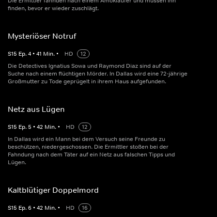
Die Ermittler fahnden nach einem Amokläufer und müssen ihn
finden, bevor er wieder zuschlägt.
Mysteriöser Notruf
S
15
Ep.
4
•
41
Min.
•
HD
12
Die Detectives Ignatius Sowa und Raymond Diaz sind auf der
Suche nach einem flüchtigen Mörder. In Dallas wird eine 72-jährige
Großmutter zu Tode geprügelt in ihrem Haus aufgefunden.
Netz aus Lügen
S
15
Ep.
5
•
42
Min.
•
HD
12
In Dallas wird ein Mann bei dem Versuch seine Freunde zu
beschützen, niedergeschossen. Die Ermittler stoßen bei der
Fahndung nach dem Täter auf ein Netz aus falschen Tipps und
Lügen.
Kaltblütiger Doppelmord
S
15
Ep.
6
•
42
Min.
•
HD
16