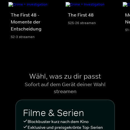
The First 48 -
The First 48
M
Momente der
N
S25-26 streamen
Entscheidung
S1
S2-3 streamen
Wähl, was zu dir passt
Sofort auf dem Gerät deiner Wahl
streamen
Filme & Serien
Blockbuster kurz nach dem Kino
Exklusive und preisgekrönte Top-Serien