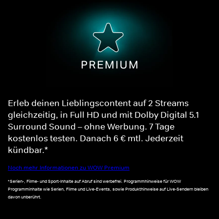
Erleb deinen Lieblingscontent auf 2 Streams
gleichzeitig, in Full HD und mit Dolby Digital 5.1
Surround Sound – ohne Werbung. 7 Tage
kostenlos testen. Danach 6 € mtl. Jederzeit
kündbar.*
Noch mehr Informationen zu WOW Premium
*Serien-, Filme- und Sport-Inhalte auf Abruf sind werbefrei. Programmhinweise für WOW
Programminhalte wie Serien, Filme und Live-Events, sowie Produkthinweise auf Live-Sendern bleiben
davon unberührt.