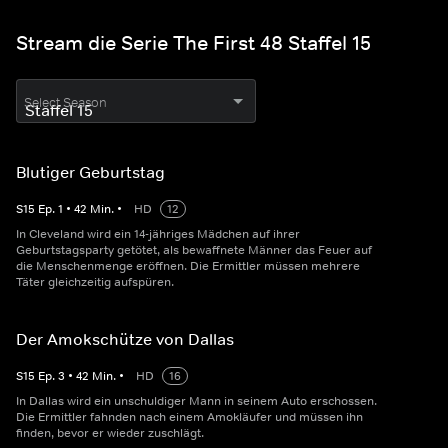
Stream die Serie The First 48 Staffel 15
Select Season
Blutiger Geburtstag
S
15
Ep.
1
•
42
Min.
•
HD
12
In Cleveland wird ein 14-jähriges Mädchen auf ihrer
Geburtstagsparty getötet, als bewaffnete Männer das Feuer auf
die Menschenmenge eröffnen. Die Ermittler müssen mehrere
Täter gleichzeitig aufspüren.
Der Amokschütze von Dallas
S
15
Ep.
3
•
42
Min.
•
HD
16
In Dallas wird ein unschuldiger Mann in seinem Auto erschossen.
Die Ermittler fahnden nach einem Amokläufer und müssen ihn
finden, bevor er wieder zuschlägt.