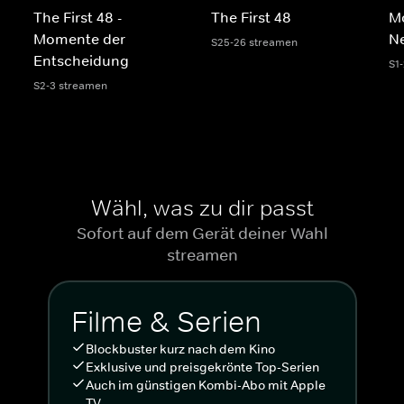
The First 48 -
The First 48
M
Momente der
N
S25-26 streamen
Entscheidung
S1
S2-3 streamen
Wähl, was zu dir passt
Sofort auf dem Gerät deiner Wahl
streamen
Filme & Serien
Blockbuster kurz nach dem Kino
Exklusive und preisgekrönte Top-Serien
Auch im günstigen Kombi-Abo mit Apple
TV