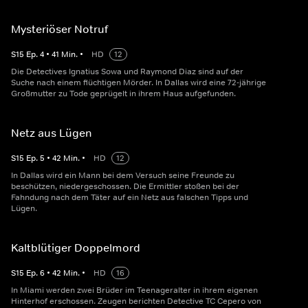
Mysteriöser Notruf
S
15
Ep.
4
•
41
Min.
•
HD
12
Die Detectives Ignatius Sowa und Raymond Diaz sind auf der
Suche nach einem flüchtigen Mörder. In Dallas wird eine 72-jährige
Großmutter zu Tode geprügelt in ihrem Haus aufgefunden.
Netz aus Lügen
S
15
Ep.
5
•
42
Min.
•
HD
12
In Dallas wird ein Mann bei dem Versuch seine Freunde zu
beschützen, niedergeschossen. Die Ermittler stoßen bei der
Fahndung nach dem Täter auf ein Netz aus falschen Tipps und
Lügen.
Kaltblütiger Doppelmord
S
15
Ep.
6
•
42
Min.
•
HD
16
In Miami werden zwei Brüder im Teenageralter in ihrem eigenen
Hinterhof erschossen. Zeugen berichten Detective TC Cepero von