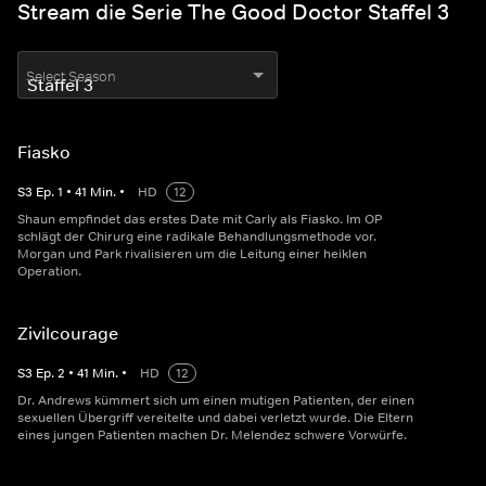
Stream die Serie The Good Doctor Staffel 3
Select Season
Fiasko
S
3
Ep.
1
•
41
Min.
•
HD
12
Shaun empfindet das erstes Date mit Carly als Fiasko. Im OP
schlägt der Chirurg eine radikale Behandlungsmethode vor.
Morgan und Park rivalisieren um die Leitung einer heiklen
Operation.
Zivilcourage
S
3
Ep.
2
•
41
Min.
•
HD
12
Dr. Andrews kümmert sich um einen mutigen Patienten, der einen
sexuellen Übergriff vereitelte und dabei verletzt wurde. Die Eltern
eines jungen Patienten machen Dr. Melendez schwere Vorwürfe.