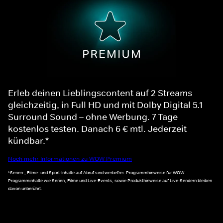
Erleb deinen Lieblingscontent auf 2 Streams
gleichzeitig, in Full HD und mit Dolby Digital 5.1
Surround Sound – ohne Werbung. 7 Tage
kostenlos testen. Danach 6 € mtl. Jederzeit
kündbar.*
Noch mehr Informationen zu WOW Premium
*Serien-, Filme- und Sport-Inhalte auf Abruf sind werbefrei. Programmhinweise für WOW
Programminhalte wie Serien, Filme und Live-Events, sowie Produkthinweise auf Live-Sendern bleiben
davon unberührt.