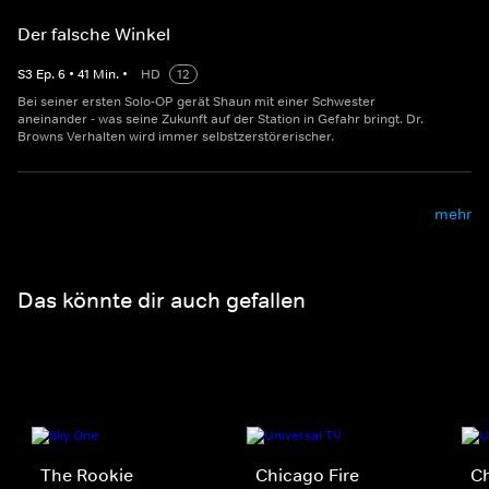
Der falsche Winkel
S
3
Ep.
6
•
41
Min.
•
HD
12
Bei seiner ersten Solo-OP gerät Shaun mit einer Schwester
aneinander - was seine Zukunft auf der Station in Gefahr bringt. Dr.
Browns Verhalten wird immer selbstzerstörerischer.
mehr
Das könnte dir auch gefallen
The Rookie
Chicago Fire
C