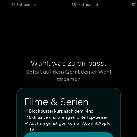
S1-8 streamen
S5-14 streamen
S7
Wähl, was zu dir passt
Sofort auf dem Gerät deiner Wahl
streamen
Filme & Serien
Blockbuster kurz nach dem Kino
Exklusive und preisgekrönte Top-Serien
Auch im günstigen Kombi-Abo mit Apple
TV