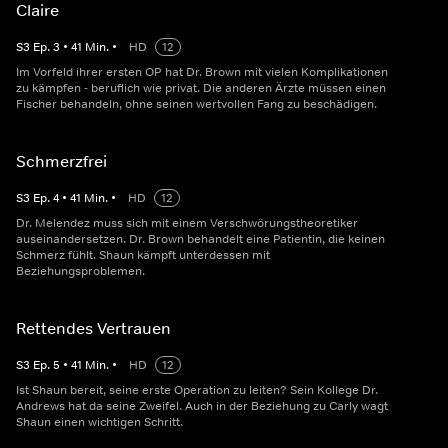
Claire
S
3
Ep.
3
•
41
Min.
•
HD
12
Im Vorfeld ihrer ersten OP hat Dr. Brown mit vielen Komplikationen
zu kämpfen - beruflich wie privat. Die anderen Ärzte müssen einen
Fischer behandeln, ohne seinen wertvollen Fang zu beschädigen.
Schmerzfrei
S
3
Ep.
4
•
41
Min.
•
HD
12
Dr. Melendez muss sich mit einem Verschwörungstheoretiker
auseinandersetzen. Dr. Brown behandelt eine Patientin, die keinen
Schmerz fühlt. Shaun kämpft unterdessen mit
Beziehungsproblemen.
Rettendes Vertrauen
S
3
Ep.
5
•
41
Min.
•
HD
12
Ist Shaun bereit, seine erste Operation zu leiten? Sein Kollege Dr.
Andrews hat da seine Zweifel. Auch in der Beziehung zu Carly wagt
Shaun einen wichtigen Schritt.