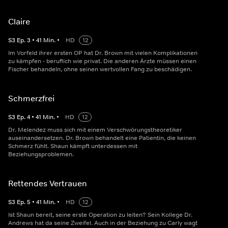
Claire
S
3
Ep.
3
•
41
Min.
•
HD
12
Im Vorfeld ihrer ersten OP hat Dr. Brown mit vielen Komplikationen
zu kämpfen - beruflich wie privat. Die anderen Ärzte müssen einen
Fischer behandeln, ohne seinen wertvollen Fang zu beschädigen.
Schmerzfrei
S
3
Ep.
4
•
41
Min.
•
HD
12
Dr. Melendez muss sich mit einem Verschwörungstheoretiker
auseinandersetzen. Dr. Brown behandelt eine Patientin, die keinen
Schmerz fühlt. Shaun kämpft unterdessen mit
Beziehungsproblemen.
Rettendes Vertrauen
S
3
Ep.
5
•
41
Min.
•
HD
12
Ist Shaun bereit, seine erste Operation zu leiten? Sein Kollege Dr.
Andrews hat da seine Zweifel. Auch in der Beziehung zu Carly wagt