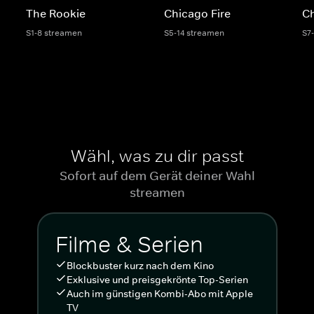
The Rookie
Chicago Fire
C
S1-8 streamen
S5-14 streamen
S7
Wähl, was zu dir passt
Sofort auf dem Gerät deiner Wahl
streamen
Filme & Serien
Blockbuster kurz nach dem Kino
Exklusive und preisgekrönte Top-Serien
Auch im günstigen Kombi-Abo mit Apple
TV