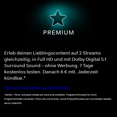
Erleb deinen Lieblingscontent auf 2 Streams
gleichzeitig, in Full HD und mit Dolby Digital 5.1
Surround Sound – ohne Werbung. 7 Tage
kostenlos testen. Danach 6 € mtl. Jederzeit
kündbar.*
Noch mehr Informationen zu WOW Premium
*Serien-, Filme- und Sport-Inhalte auf Abruf sind werbefrei. Programmhinweise für WOW
Programminhalte wie Serien, Filme und Live-Events, sowie Produkthinweise auf Live-Sendern bleiben
davon unberührt.