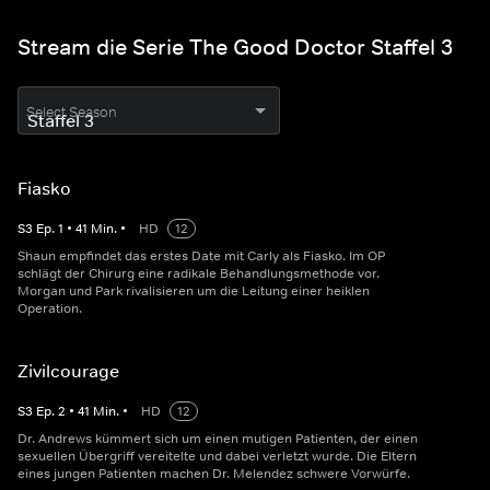
Stream die Serie The Good Doctor Staffel 3
Select Season
Fiasko
S
3
Ep.
1
•
41
Min.
•
HD
12
Shaun empfindet das erstes Date mit Carly als Fiasko. Im OP
schlägt der Chirurg eine radikale Behandlungsmethode vor.
Morgan und Park rivalisieren um die Leitung einer heiklen
Operation.
Zivilcourage
S
3
Ep.
2
•
41
Min.
•
HD
12
Dr. Andrews kümmert sich um einen mutigen Patienten, der einen
sexuellen Übergriff vereitelte und dabei verletzt wurde. Die Eltern
eines jungen Patienten machen Dr. Melendez schwere Vorwürfe.