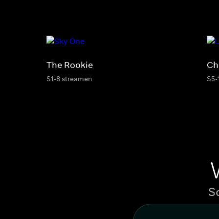
The Rookie
Ch
S1-8 streamen
S5-
S