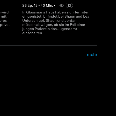
S
6
Ep.
12
•
40
Min.
•
HD
12
 wird
In Glassmans Haus haben sich Termiten
 mit
eingenistet. Er findet bei Shaun und Lea
eres
Unterschlupf. Shaun und Jordan
privat
müssen abwägen, ob sie im Fall einer
jungen Patientin das Jugendamt
einschalten.
mehr