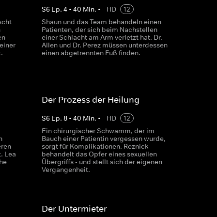
S
6
Ep.
4
•
40
Min.
•
HD
12
scht
Shaun und das Team behandeln einen
n
Patienten, der sich beim Nachstellen
en
einer Schlacht am Arm verletzt hat. Dr.
einer
Allen und Dr. Perez müssen unterdessen
.
einen abgetrennten Fuß finden.
Der Prozess der Heilung
S
6
Ep.
8
•
40
Min.
•
HD
12
Ein chirurgischer Schwamm, der im
n
Bauch einer Patientin vergessen wurde,
eren
sorgt für Komplikationen. Reznick
. Lea
behandelt das Opfer eines sexuellen
he
Übergriffs - und stellt sich der eigenen
Vergangenheit.
Der Untermieter