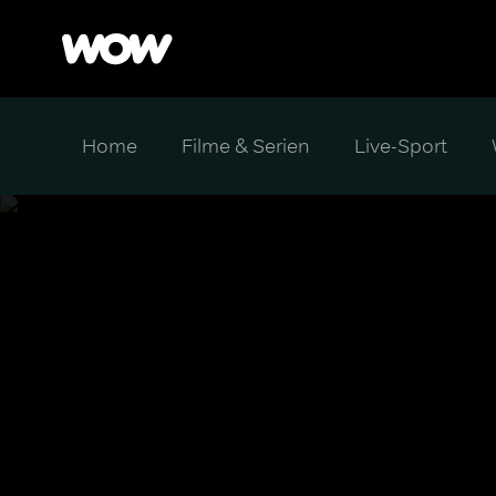
Home
Filme & Serien
Live-Sport