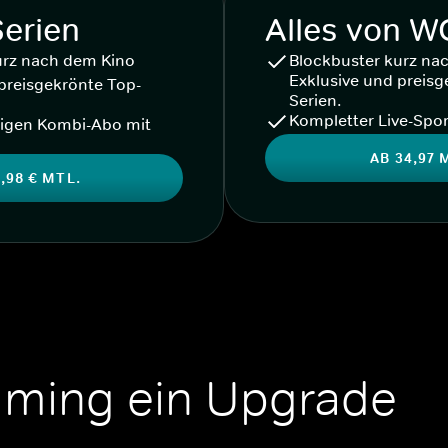
Serien
Alles von 
urz nach dem Kino
Blockbuster kurz na
Exklusive und preisg
preisgekrönte Top-
Serien.
Kompletter Live-Spor
igen Kombi-Abo mit
AB 34,97 
,98 € MTL.
aming ein Upgrade