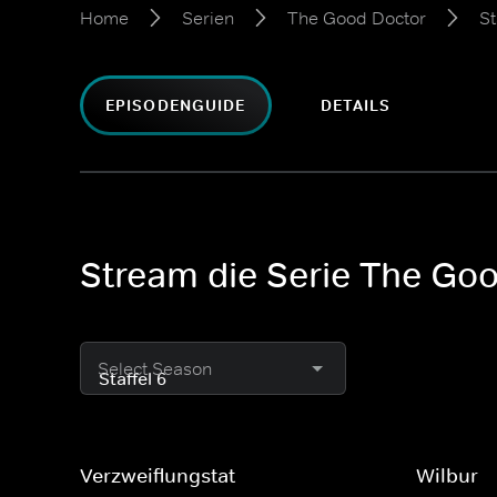
Home
Serien
The Good Doctor
St
EPISODENGUIDE
DETAILS
Stream die Serie The Goo
Select Season
Verzweiflungstat
Wilbur