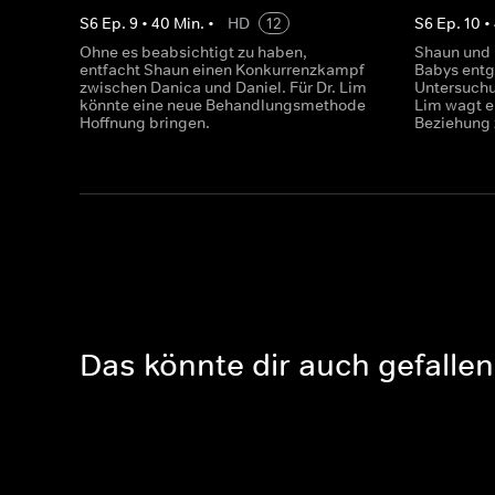
S
6
Ep.
9
•
40
Min.
•
HD
12
S
6
Ep.
10
•
Ohne es beabsichtigt zu haben,
Shaun und 
entfacht Shaun einen Konkurrenzkampf
Babys entg
zwischen Danica und Daniel. Für Dr. Lim
Untersuchu
könnte eine neue Behandlungsmethode
Lim wagt ei
Hoffnung bringen.
Beziehung 
Das könnte dir auch gefallen