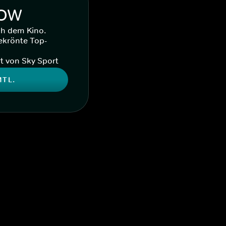
WOW
ch dem Kino.
ekrönte Top-
t von Sky Sport
MTL.