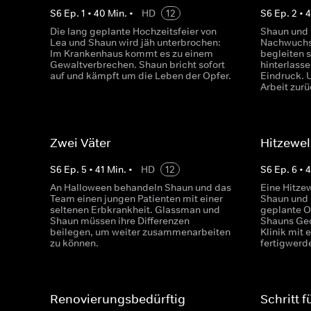
S
6
Ep.
1
•
40
Min.
•
HD
12
S
6
Ep.
2
•
Die lang geplante Hochzeitsfeier von
Shaun und D
Lea und Shaun wird jäh unterbrochen:
Nachwuchsä
Im Krankenhaus kommt es zu einem
begleiten s
Gewaltverbrechen. Shaun bricht sofort
hinterlass
auf und kämpft um die Leben der Opfer.
Eindruck. 
Arbeit zurü
Zwei Väter
Hitzewel
S
6
Ep.
5
•
41
Min.
•
HD
12
S
6
Ep.
6
•
4
An Halloween behandeln Shaun und das
Eine Hitze
Team einen jungen Patienten mit einer
Shaun und 
seltenen Erbkrankheit. Glassman und
geplante O
Shaun müssen ihre Differenzen
Shauns Ge
beilegen, um weiter zusammenarbeiten
Klinik mit
zu können.
fertigwerd
Renovierungsbedürftig
Schritt f