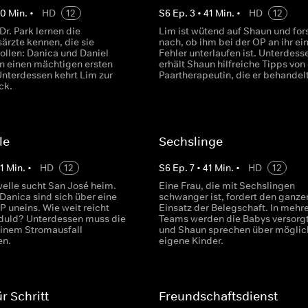
40
Min.
•
HD
12
S
6
Ep.
3
•
41
Min.
•
HD
12
r. Park lernen die
Lim ist wütend auf Shaun und for
rzte kennen, die sie
nach, ob ihm bei der OP an ihr ei
ollen: Danica und Daniel
Fehler unterlaufen ist. Unterdess
en einen mächtigen ersten
erhält Shaun hilfreiche Tipps von 
Unterdessen kehrt Lim zur
Paartherapeutin, die er behandelt
ck.
le
Sechslinge
1
Min.
•
HD
12
S
6
Ep.
7
•
41
Min.
•
HD
12
welle sucht San José heim.
Eine Frau, die mit Sechslingen
Danica sind sich über eine
schwanger ist, fordert den ganze
P uneins. Wie weit reicht
Einsatz der Belegschaft. In mehr
duld? Unterdessen muss die
Teams werden die Babys versorgt
 einem Stromausfall
und Shaun sprechen über möglic
en.
eigene Kinder.
ür Schritt
Freundschaftsdienst