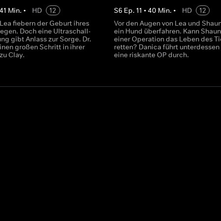
41
Min.
•
HD
12
S
6
Ep.
11
•
40
Min.
•
HD
12
Lea fiebern der Geburt ihres
Vor den Augen von Lea und Shaun
egen. Doch eine Ultraschall-
ein Hund überfahren. Kann Shaun
ng gibt Anlass zur Sorge. Dr.
einer Operation das Leben des Ti
nen großen Schritt in ihrer
retten? Danica führt unterdessen 
zu Clay.
eine riskante OP durch.