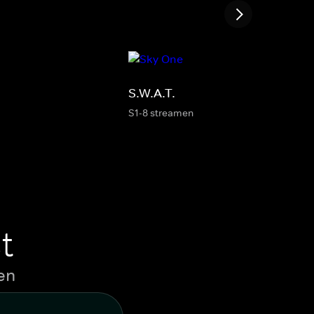
S.W.A.T.
S1-8 streamen
t
en