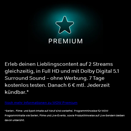
Erleb deinen Lieblingscontent auf 2 Streams
gleichzeitig, in Full HD und mit Dolby Digital 5.1
Surround Sound – ohne Werbung. 7 Tage
kostenlos testen. Danach 6 € mtl. Jederzeit
kündbar.*
Noch mehr Informationen zu WOW Premium
*Serien-, Filme- und Sport-Inhalte auf Abruf sind werbefrei. Programmhinweise für WOW
Programminhalte wie Serien, Filme und Live-Events, sowie Produkthinweise auf Live-Sendern bleiben
davon unberührt.