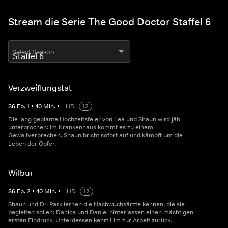
Stream die Serie The Good Doctor Staffel 6
Select Season
Verzweiflungstat
S
6
Ep.
1
•
40
Min.
•
HD
12
Die lang geplante Hochzeitsfeier von Lea und Shaun wird jäh
unterbrochen: Im Krankenhaus kommt es zu einem
Gewaltverbrechen. Shaun bricht sofort auf und kämpft um die
Leben der Opfer.
Wilbur
S
6
Ep.
2
•
40
Min.
•
HD
12
Shaun und Dr. Park lernen die Nachwuchsärzte kennen, die sie
begleiten sollen: Danica und Daniel hinterlassen einen mächtigen
ersten Eindruck. Unterdessen kehrt Lim zur Arbeit zurück.