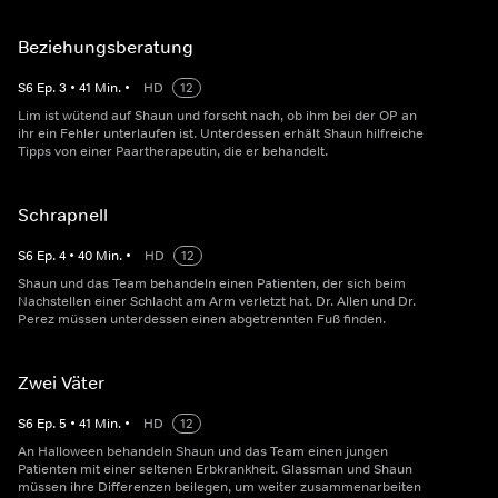
Beziehungsberatung
S
6
Ep.
3
•
41
Min.
•
HD
12
Lim ist wütend auf Shaun und forscht nach, ob ihm bei der OP an
ihr ein Fehler unterlaufen ist. Unterdessen erhält Shaun hilfreiche
Tipps von einer Paartherapeutin, die er behandelt.
Schrapnell
S
6
Ep.
4
•
40
Min.
•
HD
12
Shaun und das Team behandeln einen Patienten, der sich beim
Nachstellen einer Schlacht am Arm verletzt hat. Dr. Allen und Dr.
Perez müssen unterdessen einen abgetrennten Fuß finden.
Zwei Väter
S
6
Ep.
5
•
41
Min.
•
HD
12
An Halloween behandeln Shaun und das Team einen jungen
Patienten mit einer seltenen Erbkrankheit. Glassman und Shaun
müssen ihre Differenzen beilegen, um weiter zusammenarbeiten