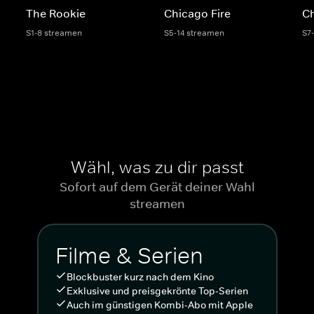
The Rookie
Chicago Fire
C
S1-8 streamen
S5-14 streamen
S7
Wähl, was zu dir passt
Sofort auf dem Gerät deiner Wahl
streamen
Filme & Serien
Blockbuster kurz nach dem Kino
Exklusive und preisgekrönte Top-Serien
Auch im günstigen Kombi-Abo mit Apple