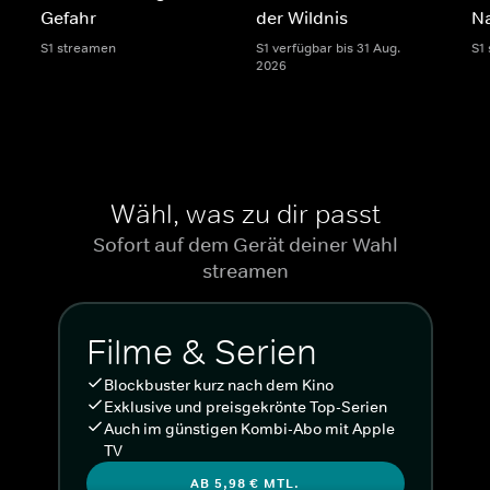
Gefahr
der Wildnis
Na
S1 streamen
S1 verfügbar bis 31 Aug.
S1
2026
Wähl, was zu dir passt
Sofort auf dem Gerät deiner Wahl
streamen
Filme & Serien
Blockbuster kurz nach dem Kino
Exklusive und preisgekrönte Top-Serien
Auch im günstigen Kombi-Abo mit Apple
TV
AB 5,98 € MTL.