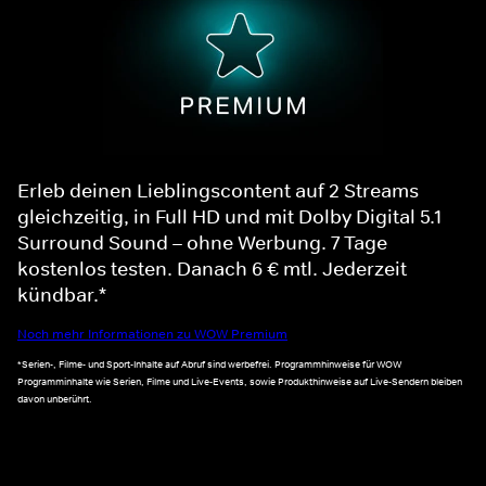
Erleb deinen Lieblingscontent auf 2 Streams
gleichzeitig, in Full HD und mit Dolby Digital 5.1
Surround Sound – ohne Werbung. 7 Tage
kostenlos testen. Danach 6 € mtl. Jederzeit
kündbar.*
Noch mehr Informationen zu WOW Premium
*Serien-, Filme- und Sport-Inhalte auf Abruf sind werbefrei. Programmhinweise für WOW
Programminhalte wie Serien, Filme und Live-Events, sowie Produkthinweise auf Live-Sendern bleiben
davon unberührt.