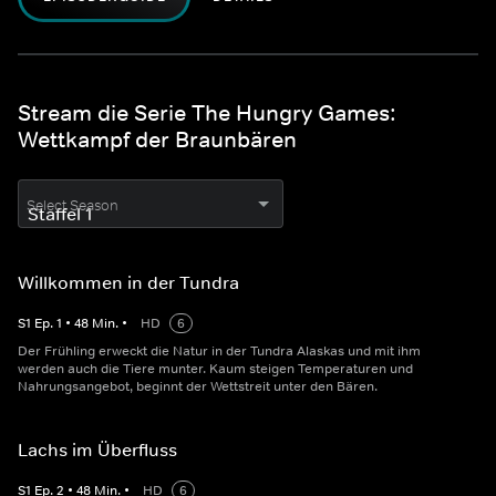
Stream die Serie The Hungry Games:
Wettkampf der Braunbären
Select Season
Willkommen in der Tundra
S
1
Ep.
1
•
48
Min.
•
HD
6
Der Frühling erweckt die Natur in der Tundra Alaskas und mit ihm
werden auch die Tiere munter. Kaum steigen Temperaturen und
Nahrungsangebot, beginnt der Wettstreit unter den Bären.
Lachs im Überfluss
S
1
Ep.
2
•
48
Min.
•
HD
6