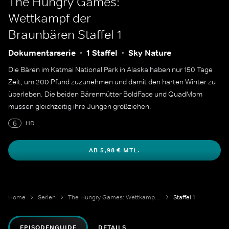
The Hungry Games:
Wettkampf der
Braunbären
Staffel 1
Dokumentarserie
1 Staffel
Sky Nature
Die Bären im Katmai National Park in Alaska haben nur 150 Tage
Zeit, um 200 Pfund zuzunehmen und damit den harten Winter zu
überleben. Die beiden Bärenmütter BoldFace und QuadMom
müssen gleichzeitig ihre Jungen großziehen.
6
HD
AB 5,98 € MTL.
Home
Serien
The Hungry Games: Wettkampf der Braunbären
Staffel 1
EPISODENGUIDE
DETAILS