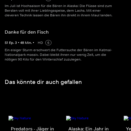
Im Juli ist Hochsaison für die Bären in Alaska: Die Flüsse sind zum
Bersten voll mit ihrer Lieblingsspeise, dem Lachs. Mit einer
cleveren Technik lassen die Bären ihn direkt in ihrem Maul landen.
Danke für den Fisch
S
1
Ep.
3
•
48
Min.
•
HD
6
Ein eisiger Sturm erschwert die Futtersuche der Bären im Katmai-
Nationalpark massiv. Dabei bleibt ihnen nur wenig Zeit, um die
nötigen 90 Kilo für den Winterschlaf zuzulegen.
Das könnte dir auch gefallen
Predators - Jäger in
Alaska: Ein Jahr in
Ye