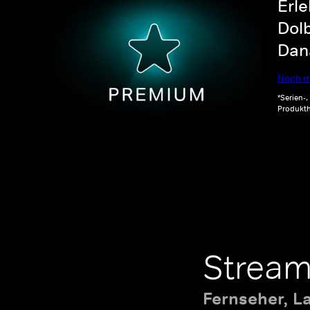
Erle
Dolb
Dana
Noch m
*Serien-
Produkth
Stream
Fernseher, L