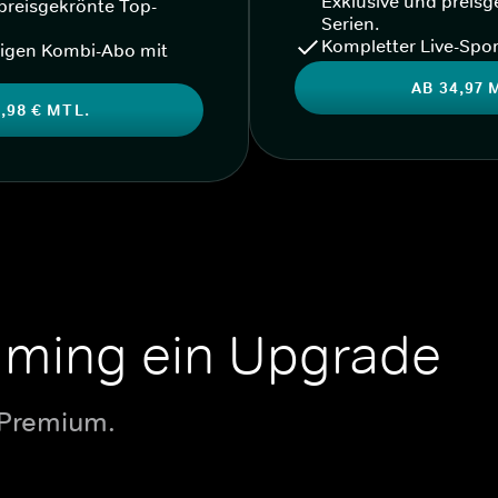
Exklusive und preisg
preisgekrönte Top-
Serien.
Kompletter Live-Spor
igen Kombi-Abo mit
AB 34,97 
,98 € MTL.
aming ein Upgrade
 Premium.