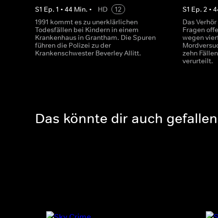
S
1
Ep.
1
•
44
Min.
•
HD
12
S
1
Ep.
2
•
4
1991 kommt es zu unerklärlichen
Das Verhör 
Todesfällen bei Kindern in einem
Fragen offe
Krankenhaus in Grantham. Die Spuren
wegen vier
führen die Polizei zu der
Mordversuc
Krankenschwester Beverley Allitt.
zehn Fällen
verurteilt.
Das könnte dir auch gefallen