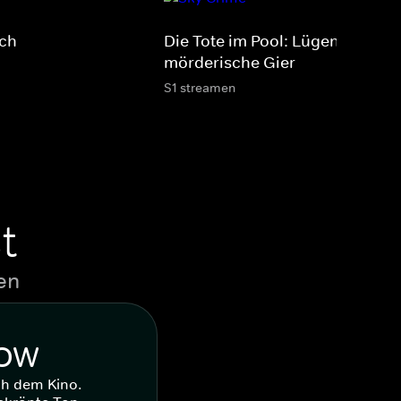
ach
Die Tote im Pool: Lügen, Betrug
mörderische Gier
S1 streamen
t
en
WOW
ch dem Kino.