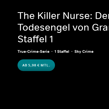
The Killer Nurse: De
Todesengel von Gr
Staffel 1
True-Crime-Serie
1 Staffel
Sky Crime
AB 5,98 € MTL.