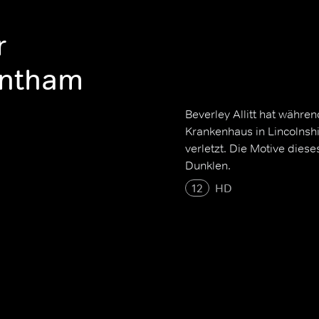
r
antham
Beverley Allitt hat währe
Krankenhaus in Lincolnsh
verletzt. Die Motive dies
Dunklen.
12
HD