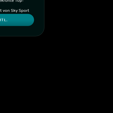
ekrönte Top-
t von Sky Sport
MTL.