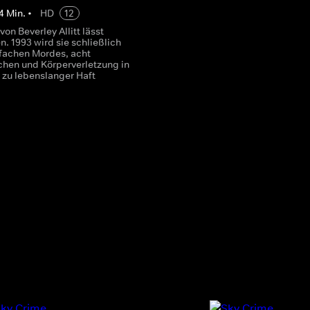
4
Min.
•
HD
12
von Beverley Allitt lässt
n. 1993 wird sie schließlich
fachen Mordes, acht
hen und Körperverletzung in
 zu lebenslanger Haft