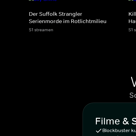
Der Suffolk Strangler -
Ki
Serienmorde im Rotlichtmilieu
Ha
S1 streamen
S1 
S
Filme & 
Blockbuster k