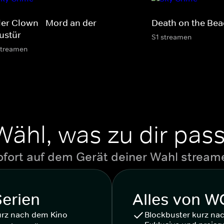
ller Clown - Mord an der
Death on the Be
ustür
S1 streamen
streamen
Wähl, was zu dir pass
ofort auf dem Gerät deiner Wahl stream
Serien
Alles von 
urz nach dem Kino
Blockbuster kurz na