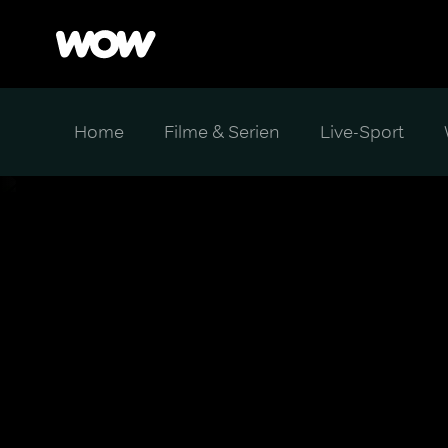
Home
Filme & Serien
Live-Sport