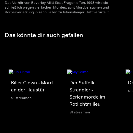
Das Verhör von Beverley Allitt lässt Fragen offen. 1993 wird sie
schließlich wegen vierfachen Mordes, acht Mordversuchen und
Körperverletzung in zehn Fällen zu lebenslanger Haft verurteilt.
Das könnte dir auch gefallen
Killer Clown - Mord
Der Suffolk
De
an der Haustür
Strangler -
S1
Serienmorde im
S1 streamen
Rotlichtmilieu
S1 streamen