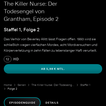
The Killer Nurse: Der
Todesengel von
Grantham, Episode 2
Staffel 1, Folge 2
Das Verhör von Beverley Allitt lässt Fragen offen. 1993 wird sie
schließlich wegen vierfachen Mordes, acht Mordversuchen und
Körperverletzung in zehn Fällen zu lebenslanger Haft verurteilt.
HD
12
AB 5,98 € MTL.
Home
Serien
The Killer Nurse: Der Todesengel von Grantham
Staffel 1
Folge 2
EPISODENGUIDE
DETAILS