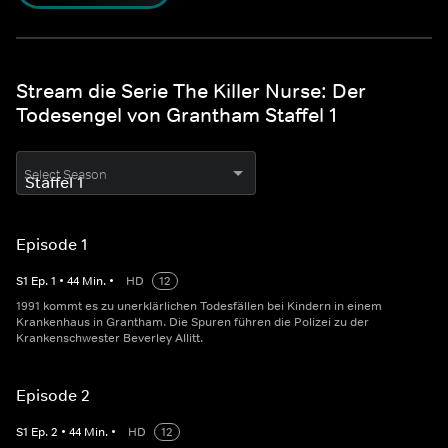
Stream die Serie The Killer Nurse: Der
Todesengel von Grantham Staffel 1
Select Season
Episode 1
S
1
Ep.
1
•
44
Min.
•
HD
12
1991 kommt es zu unerklärlichen Todesfällen bei Kindern in einem
Krankenhaus in Grantham. Die Spuren führen die Polizei zu der
Krankenschwester Beverley Allitt.
Episode 2
S
1
Ep.
2
•
44
Min.
•
HD
12