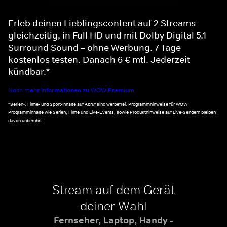
Erleb deinen Lieblingscontent auf 2 Streams
gleichzeitig, in Full HD und mit Dolby Digital 5.1
Surround Sound – ohne Werbung. 7 Tage
kostenlos testen. Danach 6 € mtl. Jederzeit
kündbar.*
Noch mehr Informationen zu WOW Premium
*Serien-, Filme- und Sport-Inhalte auf Abruf sind werbefrei. Programmhinweise für WOW
Programminhalte wie Serien, Filme und Live-Events, sowie Produkthinweise auf Live-Sendern bleiben
davon unberührt.
Stream auf dem Gerät
deiner Wahl
Fernseher, Laptop, Handy -