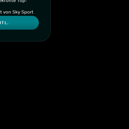
ekrönte Top-
t von Sky Sport
MTL.