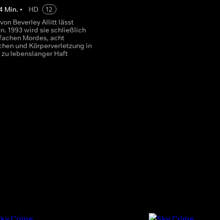
4
Min.
•
HD
12
von Beverley Allitt lässt
n. 1993 wird sie schließlich
fachen Mordes, acht
hen und Körperverletzung in
 zu lebenslanger Haft