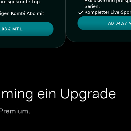
Exklusive und preisg
preisgekrönte Top-
Serien.
Kompletter Live-Spor
igen Kombi-Abo mit
AB 34,97 
,98 € MTL.
aming ein Upgrade
 Premium.