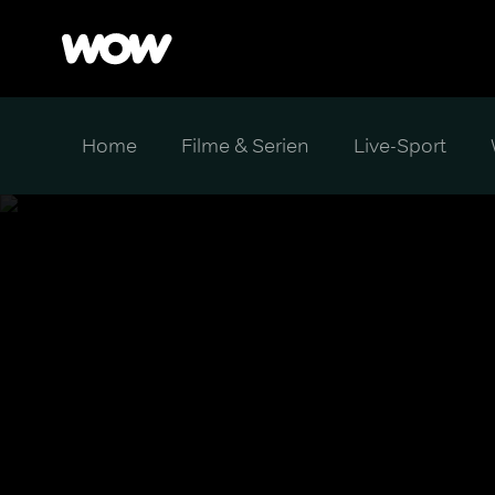
Home
Filme & Serien
Live-Sport