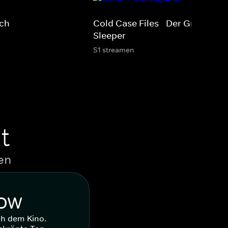
ach
Cold Case Files - Der Grim
Sleeper
S1 streamen
t
en
WOW
ch dem Kino.