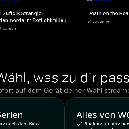
 Suffolk Strangler -
Death on the Be
rienmorde im Rotlichtmilieu
S1 streamen
streamen
Wähl, was zu dir pass
ofort auf dem Gerät deiner Wahl stream
Serien
Alles von 
urz nach dem Kino
Blockbuster kurz na