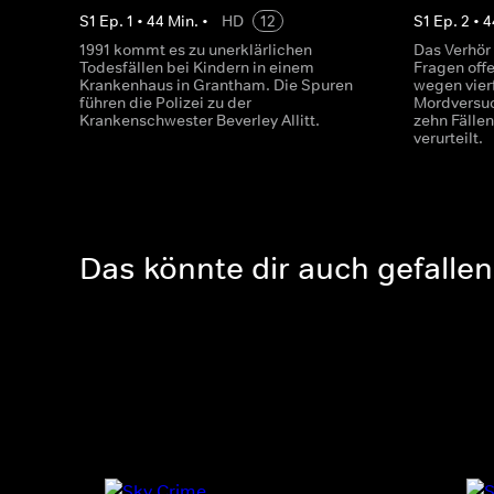
S
1
Ep.
1
•
44
Min.
•
HD
12
S
1
Ep.
2
•
4
1991 kommt es zu unerklärlichen
Das Verhör 
Todesfällen bei Kindern in einem
Fragen offe
Krankenhaus in Grantham. Die Spuren
wegen vier
führen die Polizei zu der
Mordversuc
Krankenschwester Beverley Allitt.
zehn Fällen
verurteilt.
Das könnte dir auch gefallen