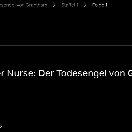
desengel von Grantham
Staffel 1
Folge 1
ler Nurse: Der Todesengel von 
 2