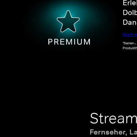
Erle
Dolb
Dana
Noch m
*Serien-
Produkth
Stream
Fernseher, L