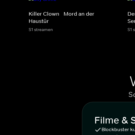
Killer Clown - Mord an der
Der
Haustür
Se
S1 streamen
S1 
S
Filme & 
Blockbuster k