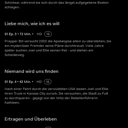
Schicksal, während sie sich durch das längst aufgegebene Boston
schlagen.
Liebe mich, wie ich es will
S
1
Ep.
3
•
72
Min.
•
HD
16
Prepper Bill versucht 2003 die Apokalypse allein zu überstehen, bis
ein mysteriöser Fremder seine Pläne durchkreuzt. Viele Jahre
später suchen Joel und Ellie seinen Rat - und stehen am
Scheideweg.
Niemand wird uns finden
S
1
Ep.
4
•
43
Min.
•
HD
16
Nach einer Fahrt durch die verwüsteten USA lassen Joel und Ellie
ihren Truck in Kansas City zurück. Sie versuchen, die Stadt zu Fuß
zu durchqueren - gejagt von der Miliz der Rebellenführerin
Kathleen.
Ertragen und Überleben