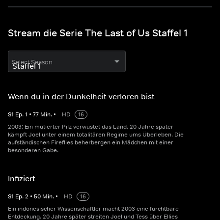
Stream die Serie The Last of Us Staffel 1
Select Season
Wenn du in der Dunkelheit verloren bist
S
1
Ep.
1
•
77
Min.
•
HD
16
2003: Ein mutierter Pilz verwüstet das Land. 20 Jahre später
kämpft Joel unter einem totalitären Regime ums Überleben. Die
aufständischen Fireflies beherbergen ein Mädchen mit einer
besonderen Gabe.
Infiziert
S
1
Ep.
2
•
50
Min.
•
HD
16
Ein indonesischer Wissenschaftler macht 2003 eine furchtbare
Entdeckung. 20 Jahre später streiten Joel und Tess über Ellies