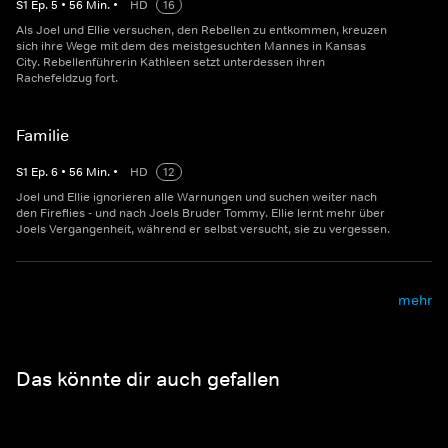
S
1
Ep.
5
•
56
Min.
•
HD
16
Als Joel und Ellie versuchen, den Rebellen zu entkommen, kreuzen
sich ihre Wege mit dem des meistgesuchten Mannes in Kansas
City. Rebellenführerin Kathleen setzt unterdessen ihren
Rachefeldzug fort.
Familie
S
1
Ep.
6
•
56
Min.
•
HD
12
Joel und Ellie ignorieren alle Warnungen und suchen weiter nach
den Fireflies - und nach Joels Bruder Tommy. Ellie lernt mehr über
Joels Vergangenheit, während er selbst versucht, sie zu vergessen.
mehr
Das könnte dir auch gefallen