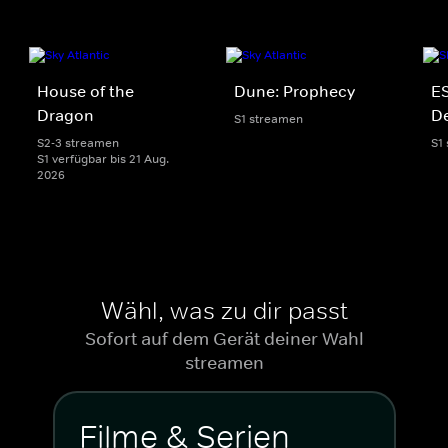
House of the
Dune: Prophecy
ES
Dragon
De
S1 streamen
S2-3 streamen
S1
S1 verfügbar bis 21 Aug.
2026
Wähl, was zu dir passt
Sofort auf dem Gerät deiner Wahl
streamen
Filme & Serien