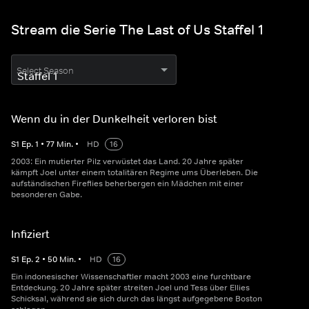
Stream die Serie The Last of Us Staffel 1
Select Season
Wenn du in der Dunkelheit verloren bist
S
1
Ep.
1
•
77
Min.
•
HD
16
2003: Ein mutierter Pilz verwüstet das Land. 20 Jahre später
kämpft Joel unter einem totalitären Regime ums Überleben. Die
aufständischen Fireflies beherbergen ein Mädchen mit einer
besonderen Gabe.
Infiziert
S
1
Ep.
2
•
50
Min.
•
HD
16
Ein indonesischer Wissenschaftler macht 2003 eine furchtbare
Entdeckung. 20 Jahre später streiten Joel und Tess über Ellies
Schicksal, während sie sich durch das längst aufgegebene Boston