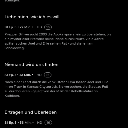
schlagen.
Liebe mich, wie ich es will
S
1
Ep.
3
•
72
Min.
•
HD
16
Prepper Bill versucht 2003 die Apokalypse allein zu überstehen, bis
ein mysteriöser Fremder seine Pläne durchkreuzt. Viele Jahre
später suchen Joel und Ellie seinen Rat - und stehen am
Scheideweg.
Niemand wird uns finden
S
1
Ep.
4
•
43
Min.
•
HD
16
Nach einer Fahrt durch die verwüsteten USA lassen Joel und Ellie
ihren Truck in Kansas City zurück. Sie versuchen, die Stadt zu Fuß
zu durchqueren - gejagt von der Miliz der Rebellenführerin
Kathleen.
Ertragen und Überleben
S
1
Ep.
5
•
56
Min.
•
HD
16