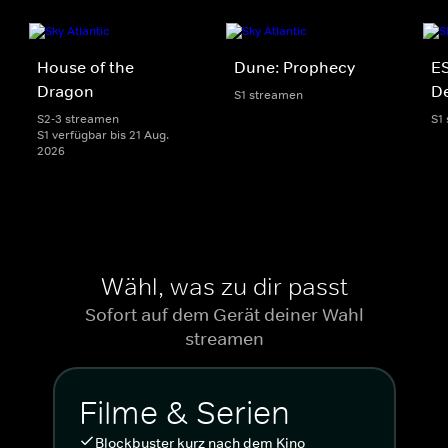
House of the
Dune: Prophecy
ES
Dragon
De
S1 streamen
S2-3 streamen
S1
S1 verfügbar bis 21 Aug.
2026
Wähl, was zu dir passt
Sofort auf dem Gerät deiner Wahl
streamen
Filme & Serien
Blockbuster kurz nach dem Kino