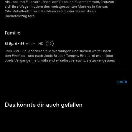
Als Joel und Ellie versuchen, den Rebellen zu entkommen, kreuzen
sich ihre Wege mit dem des meistgesuchten Mannes in Kansas
City. Rebellenführerin Kathleen setzt unterdessen ihren
Rachefeldzug fort.
Familie
S
1
Ep.
6
•
56
Min.
•
HD
12
Joel und Ellie ignorieren alle Warnungen und suchen weiter nach
den Fireflies - und nach Joels Bruder Tommy. Ellie lernt mehr über
Joels Vergangenheit, während er selbst versucht, sie zu vergessen.
mehr
Das könnte dir auch gefallen