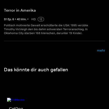
Terror in Amerika
S
1
Ep.
6
•
40
Min.
•
HD
12
Politisch motivierte Gewalt erschütterte die USA: 1995 verübte
Timothy McVeigh den bis dahin schwersten Terroranschlag. In
Oklahoma City starben 168 Menschen, darunter 19 Kinder.
mehr
Das könnte dir auch gefallen
CatDog