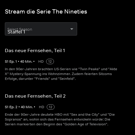
Stream die Serie The Nineties
Select Season
Das neue Fernsehen, Teil 1
S
1
Ep.
1
•
40
Min.
•
HD
12
In den 90er-Jahren brachten US-Serien wie "Twin Peaks" und "Akte
X" Mystery-Spannung ins Wohnzimmer. Zudem feierten Sitcoms
Erfolge, darunter "Friends" und "Seinfeld".
Das neue Fernsehen, Teil 2
S
1
Ep.
2
•
40
Min.
•
HD
12
Ende der 90er-Jahre deutete HBO mit "Sex and the City" und "Die
Sopranos" an, wohin sich das Fernsehen entwickeln würde: Die
Serien markierten den Beginn des "Golden Age of Television".