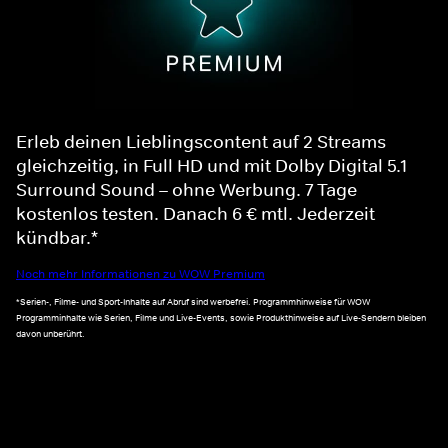
Erleb deinen Lieblingscontent auf 2 Streams
gleichzeitig, in Full HD und mit Dolby Digital 5.1
Surround Sound – ohne Werbung. 7 Tage
kostenlos testen. Danach 6 € mtl. Jederzeit
kündbar.*
Noch mehr Informationen zu WOW Premium
*Serien-, Filme- und Sport-Inhalte auf Abruf sind werbefrei. Programmhinweise für WOW
Programminhalte wie Serien, Filme und Live-Events, sowie Produkthinweise auf Live-Sendern bleiben
davon unberührt.