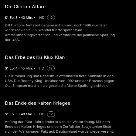
Die Clinton-Affäre
S
1
Ep.
3
•
40
Min.
•
HD
12
Bill Clintons Amtszeit begann mit Krisen, doch 1996 wurde er
wiedergewählt. Ein Skandal führte später zum
Amtsenthebungsverfahren und verstärkte die politische Spaltung
der USA.
Das Erbe des Ku-Klux-Klan
S
1
Ep.
4
•
40
Min.
•
HD
12
Diskriminierung und Rassismus offenbaren tiefe Konflikte in den
USA. Die Rodney-King-Unruhen von 1992 und der Prozess gegen
O.J. Simpson machen die gesellschaftliche Spaltung sichtbar.
Das Ende des Kalten Krieges
S
1
Ep.
5
•
40
Min.
•
HD
12
Anfang der 90er-Jahre änderte sich die Weltordnung: Mit dem
Ende des Kalten Krieges und dem Zerfall der Sowjetunion löste
sich der Warschauer Pakt auf. Deutschland wurde wiedervereint.