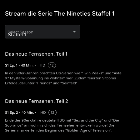
Stream die Serie The Nineties Staffel 1
Select Season
Das neue Fernsehen, Teil 1
S
1
Ep.
1
•
40
Min.
•
HD
12
In den 90er-Jahren brachten US-Serien wie "Twin Peaks" und "Akte
X" Mystery-Spannung ins Wohnzimmer. Zudem feierten Sitcoms
Erfolge, darunter "Friends" und "Seinfeld".
Das neue Fernsehen, Teil 2
S
1
Ep.
2
•
40
Min.
•
HD
12
Ende der 90er-Jahre deutete HBO mit "Sex and the City" und "Die
Sopranos" an, wohin sich das Fernsehen entwickeln würde: Die
Serien markierten den Beginn des "Golden Age of Television".