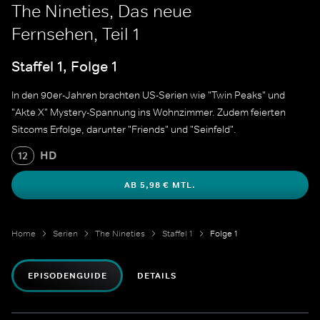
The Nineties, Das neue
Fernsehen, Teil 1
Staffel 1, Folge 1
In den 90er-Jahren brachten US-Serien wie "Twin Peaks" und
"Akte X" Mystery-Spannung ins Wohnzimmer. Zudem feierten
Sitcoms Erfolge, darunter "Friends" und "Seinfeld".
HD
12
AB 5,98 € MTL.
Home
Serien
The Nineties
Staffel 1
Folge 1
EPISODENGUIDE
DETAILS