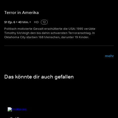
Terror in Amerika
S
1
Ep.
6
•
40
Min.
•
HD
12
Politisch motivierte Gewalt erschütterte die USA: 1995 verübte
Timothy McVeigh den bis dahin schwersten Terroranschlag. In
Oklahoma City starben 168 Menschen, darunter 19 Kinder.
mehr
Das könnte dir auch gefallen