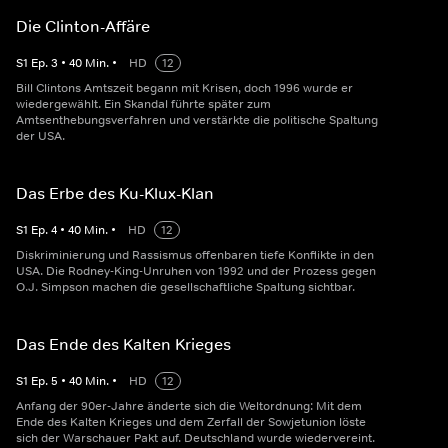
Die Clinton-Affäre
S
1
Ep.
3
•
40
Min.
•
HD
12
Bill Clintons Amtszeit begann mit Krisen, doch 1996 wurde er
wiedergewählt. Ein Skandal führte später zum
Amtsenthebungsverfahren und verstärkte die politische Spaltung
der USA.
Das Erbe des Ku-Klux-Klan
S
1
Ep.
4
•
40
Min.
•
HD
12
Diskriminierung und Rassismus offenbaren tiefe Konflikte in den
USA. Die Rodney-King-Unruhen von 1992 und der Prozess gegen
O.J. Simpson machen die gesellschaftliche Spaltung sichtbar.
Das Ende des Kalten Krieges
S
1
Ep.
5
•
40
Min.
•
HD
12
Anfang der 90er-Jahre änderte sich die Weltordnung: Mit dem
Ende des Kalten Krieges und dem Zerfall der Sowjetunion löste
sich der Warschauer Pakt auf. Deutschland wurde wiedervereint.