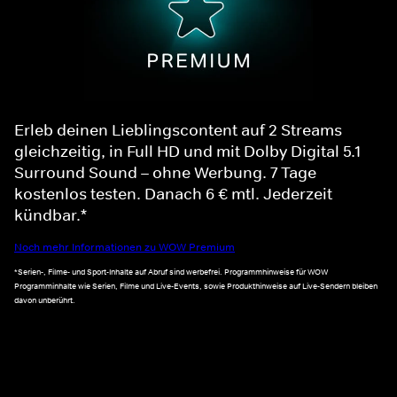
Erleb deinen Lieblingscontent auf 2 Streams
gleichzeitig, in Full HD und mit Dolby Digital 5.1
Surround Sound – ohne Werbung. 7 Tage
kostenlos testen. Danach 6 € mtl. Jederzeit
kündbar.*
Noch mehr Informationen zu WOW Premium
*Serien-, Filme- und Sport-Inhalte auf Abruf sind werbefrei. Programmhinweise für WOW
Programminhalte wie Serien, Filme und Live-Events, sowie Produkthinweise auf Live-Sendern bleiben
davon unberührt.