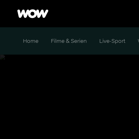
Home
Filme & Serien
Live-Sport