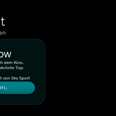
t
en
WOW
ch dem Kino.
ekrönte Top-
t von Sky Sport
MTL.