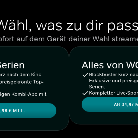
Wähl, was zu dir pass
ofort auf dem Gerät deiner Wahl stream
Serien
Alles von 
urz nach dem Kino
Blockbuster kurz na
Exklusive und preisg
preisgekrönte Top-
Serien.
Kompletter Live-Spor
igen Kombi-Abo mit
AB 34,97 
,98 € MTL.