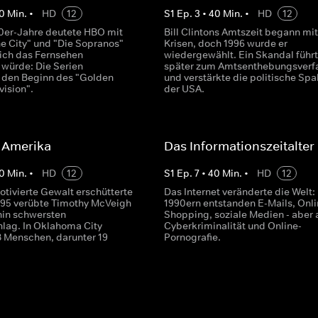
0
Min.
•
HD
12
S
1
Ep.
3
•
40
Min.
•
HD
12
0er-Jahre deutete HBO mit
Bill Clintons Amtszeit begann mit
he City" und "Die Sopranos"
Krisen, doch 1996 wurde er
sich das Fernsehen
wiedergewählt. Ein Skandal führ
 würde: Die Serien
später zum Amtsenthebungsverf
 den Beginn des "Golden
und verstärkte die politische Spa
vision".
der USA.
n Amerika
Das Informationszeitalter
0
Min.
•
HD
12
S
1
Ep.
7
•
40
Min.
•
HD
12
otivierte Gewalt erschütterte
Das Internet veränderte die Welt:
995 verübte Timothy McVeigh
1990ern entstanden E-Mails, Onli
hin schwersten
Shopping, soziale Medien - aber
hlag. In Oklahoma City
Cyberkriminalität und Online-
8 Menschen, darunter 19
Pornografie.