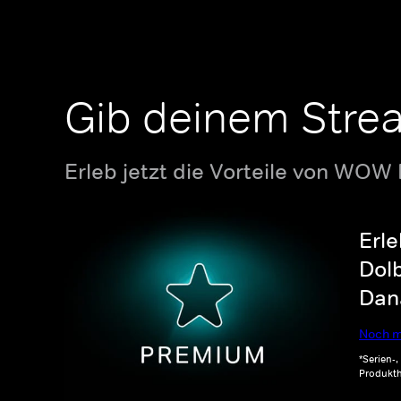
Gib deinem Stre
Erleb jetzt die Vorteile von WOW
Erle
Dolb
Dana
Noch m
*Serien-
Produkth