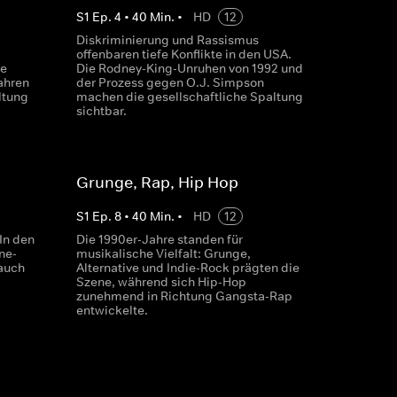
S
1
Ep.
4
•
40
Min.
•
HD
12
Diskriminierung und Rassismus
offenbaren tiefe Konflikte in den USA.
te
Die Rodney-King-Unruhen von 1992 und
ahren
der Prozess gegen O.J. Simpson
ltung
machen die gesellschaftliche Spaltung
sichtbar.
Grunge, Rap, Hip Hop
S
1
Ep.
8
•
40
Min.
•
HD
12
 In den
Die 1990er-Jahre standen für
ne-
musikalische Vielfalt: Grunge,
 auch
Alternative und Indie-Rock prägten die
Szene, während sich Hip-Hop
zunehmend in Richtung Gangsta-Rap
entwickelte.