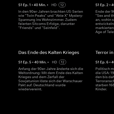
S
1
Ep.
1
•
40
Min.
•
HD
12
S
1
Ep.
2
•
4
In den 90er-Jahren brachten US-Serien
Ende der 9
wie "Twin Peaks" und "Akte X" Mystery-
"Sex and t
Spannung ins Wohnzimmer. Zudem
an, wohin 
feierten Sitcoms Erfolge, darunter
entwickeln
"Friends" und "Seinfeld".
markierten
Age of Tele
Das Ende des Kalten Krieges
Terror i
S
1
Ep.
5
•
40
Min.
•
HD
12
S
1
Ep.
6
•
4
Anfang der 90er-Jahre änderte sich die
Politisch m
Weltordnung: Mit dem Ende des Kalten
die USA: 1
Krieges und dem Zerfall der
den bis da
Sowjetunion löste sich der Warschauer
Terroransc
Pakt auf. Deutschland wurde
starben 16
wiedervereint.
Kinder.