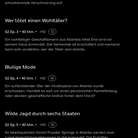
schockierende Verschwörung auf.
Wer tötet einen Wohltäter?
S
2
Ep.
3
•
40
Min.
•
HD
12
Ein wohltätiger Geschäftsmann aus Atlantas West End wird vor
seinem Haus ermordet. Die Gemeinde ist erschüttert und niemand
kann sich vorstellen, wer der Täter sein könnte.
Blutige Mode
S
2
Ep.
4
•
40
Min.
•
HD
16
Ein aufstrebender Star der Modeszene von Atlanta wurde
erschossen. Handelt es sich um einen persönlichen Rachefeldzug
oder stecken geschäftliche Motive hinter dem Mord?
Wilde Jagd durch sechs Staaten
S
2
Ep.
5
•
40
Min.
•
HD
16
Im beschaulichen Vorort Powder Springs in Atlanta werden zwei
junge Immobilienmaklerinnen brutal ermordet. Die Ermittler