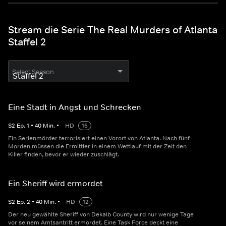
Stream die Serie The Real Murders of Atlanta
Staffel 2
Select Season
Eine Stadt in Angst und Schrecken
S
2
Ep.
1
•
40
Min.
•
HD
16
Ein Serienmörder terrorisiert einen Vorort von Atlanta. Nach fünf
Morden müssen die Ermittler in einem Wettlauf mit der Zeit den
Killer finden, bevor er wieder zuschlägt.
Ein Sheriff wird ermordet
S
2
Ep.
2
•
40
Min.
•
HD
12
Der neu gewählte Sheriff von Dekalb County wird nur wenige Tage
vor seinem Amtsantritt ermordet. Eine Task Force deckt eine