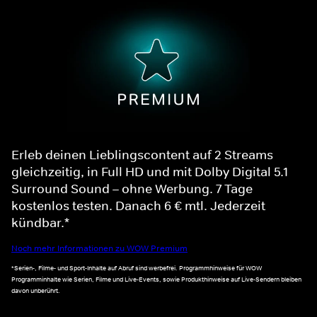
Erleb deinen Lieblingscontent auf 2 Streams
gleichzeitig, in Full HD und mit Dolby Digital 5.1
Surround Sound – ohne Werbung. 7 Tage
kostenlos testen. Danach 6 € mtl. Jederzeit
kündbar.*
Noch mehr Informationen zu WOW Premium
*Serien-, Filme- und Sport-Inhalte auf Abruf sind werbefrei. Programmhinweise für WOW
Programminhalte wie Serien, Filme und Live-Events, sowie Produkthinweise auf Live-Sendern bleiben
davon unberührt.