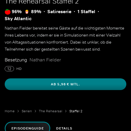
The Rehearsal
Staffel 2
96%
89%
Satireserie
1 Staffel
Sky Atlantic
Nathan Fielder bereitet seine Gäste auf die wichtigsten Momente
ihres Lebens vor, indem er sie in Simulationen mit einer Vielzahl
von Alltagssituationen konfrontiert. Dabei ist unklar, ob die
Teilnehmer sich der gestellten Szenen bewusst sind.
Besetzung
Nathan Fielder
12
HD
AB 5,98 € MTL.
Home
Serien
The Rehearsal
Staffel 2
EPISODENGUIDE
DETAILS