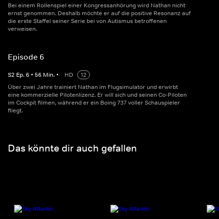
Bei einem Rollenspiel einer Kongressanhörung wird Nathan nicht
ernst genommen. Deshalb möchte er auf die positive Resonanz auf
die erste Staffel seiner Serie bei von Autismus betroffenen
verweisen.
Episode 6
S
2
Ep.
6
•
56
Min.
•
HD
12
Über zwei Jahre trainiert Nathan im Flugsimulator und erwirbt
eine kommerzielle Pilotenlizenz. Er will sich und seinen Co-Piloten
im Cockpit filmen, während er ein Boing 737 voller Schauspieler
fliegt.
Das könnte dir auch gefallen