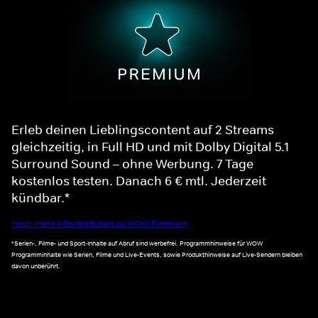
Erleb deinen Lieblingscontent auf 2 Streams
gleichzeitig, in Full HD und mit Dolby Digital 5.1
Surround Sound – ohne Werbung. 7 Tage
kostenlos testen. Danach 6 € mtl. Jederzeit
kündbar.*
Noch mehr Informationen zu WOW Premium
*Serien-, Filme- und Sport-Inhalte auf Abruf sind werbefrei. Programmhinweise für WOW
Programminhalte wie Serien, Filme und Live-Events, sowie Produkthinweise auf Live-Sendern bleiben
davon unberührt.