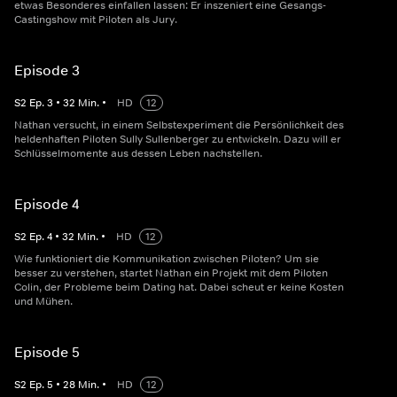
etwas Besonderes einfallen lassen: Er inszeniert eine Gesangs-
Castingshow mit Piloten als Jury.
Episode 3
S
2
Ep.
3
•
32
Min.
•
HD
12
Nathan versucht, in einem Selbstexperiment die Persönlichkeit des
heldenhaften Piloten Sully Sullenberger zu entwickeln. Dazu will er
Schlüsselmomente aus dessen Leben nachstellen.
Episode 4
S
2
Ep.
4
•
32
Min.
•
HD
12
Wie funktioniert die Kommunikation zwischen Piloten? Um sie
besser zu verstehen, startet Nathan ein Projekt mit dem Piloten
Colin, der Probleme beim Dating hat. Dabei scheut er keine Kosten
und Mühen.
Episode 5
S
2
Ep.
5
•
28
Min.
•
HD
12