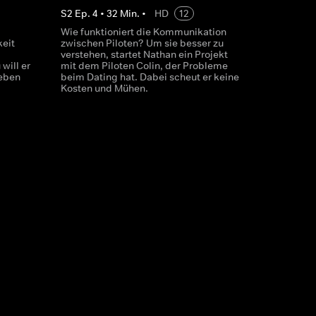
S
2
Ep.
4
•
32
Min.
•
HD
12
Wie funktioniert die Kommunikation
keit
zwischen Piloten? Um sie besser zu
verstehen, startet Nathan ein Projekt
will er
mit dem Piloten Colin, der Probleme
eben
beim Dating hat. Dabei scheut er keine
Kosten und Mühen.