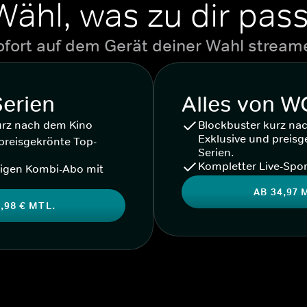
Wähl, was zu dir pass
ofort auf dem Gerät deiner Wahl stream
Serien
Alles von 
urz nach dem Kino
Blockbuster kurz na
Exklusive und preisg
preisgekrönte Top-
Serien.
Kompletter Live-Spor
igen Kombi-Abo mit
AB 34,97 
,98 € MTL.