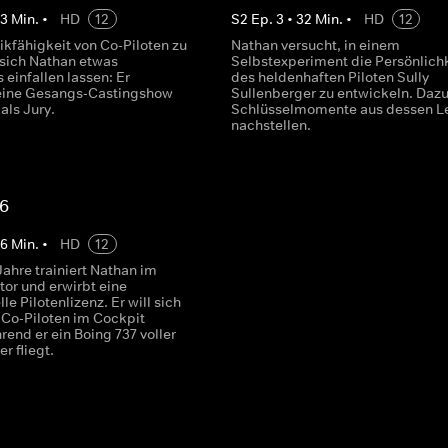
33
Min.
•
HD
12
S
2
Ep.
3
•
32
Min.
•
HD
12
ikfähigkeit von Co-Piloten zu
Nathan versucht, in einem
 sich Nathan etwas
Selbstexperiment die Persönlich
einfallen lassen: Er
des heldenhaften Piloten Sully
 eine Gesangs-Castingshow
Sullenberger zu entwickeln. Dazu 
 als Jury.
Schlüsselmomente aus dessen L
nachstellen.
 6
56
Min.
•
HD
12
ahre trainiert Nathan im
tor und erwirbt eine
e Pilotenlizenz. Er will sich
 Co-Piloten im Cockpit
rend er ein Boing 737 voller
r fliegt.