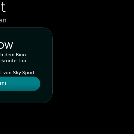
t
en
WOW
ch dem Kino.
ekrönte Top-
t von Sky Sport
MTL.