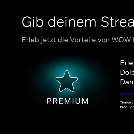
Gib deinem Stre
Erleb jetzt die Vorteile von WOW
Erle
Dolb
Dana
Noch m
*Serien-
Produkth