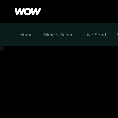
Home
Filme & Serien
Live-Sport