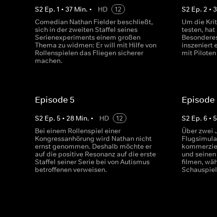
S
2
Ep.
1
•
37
Min.
•
HD
12
S
2
Ep.
2
•
Comedian Nathan Fielder beschließt,
Um die Krit
sich in der zweiten Staffel seines
testen, hat
Serienexperiments einem großen
Besonderes 
Thema zu widmen: Er will mit Hilfe von
inszeniert
Rollenspielen das Fliegen sicherer
mit Piloten
machen.
Episode 5
Episode
S
2
Ep.
5
•
28
Min.
•
HD
12
S
2
Ep.
6
•
Bei einem Rollenspiel einer
Über zwei J
Kongressanhörung wird Nathan nicht
Flugsimula
ernst genommen. Deshalb möchte er
kommerziell
auf die positive Resonanz auf die erste
und seinen
Staffel seiner Serie bei von Autismus
filmen, wäh
betroffenen verweisen.
Schauspiele