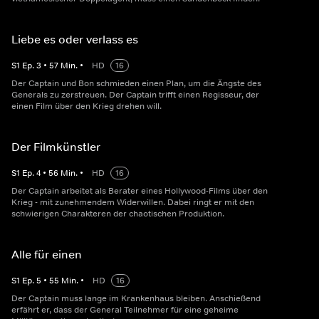
Liebe es oder verlass es
S
1
Ep.
3
•
57
Min.
•
HD
16
Der Captain und Bon schmieden einen Plan, um die Ängste des
Generals zu zerstreuen. Der Captain trifft einen Regisseur, der
einen Film über den Krieg drehen will.
Der Filmkünstler
S
1
Ep.
4
•
56
Min.
•
HD
16
Der Captain arbeitet als Berater eines Hollywood-Films über den
Krieg - mit zunehmendem Widerwillen. Dabei ringt er mit den
schwierigen Charakteren der chaotischen Produktion.
Alle für einen
S
1
Ep.
5
•
55
Min.
•
HD
16
Der Captain muss lange im Krankenhaus bleiben. Anschießend
erfährt er, dass der General Teilnehmer für eine geheime