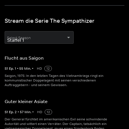
Stream die Serie The Sympathizer
Select Season
Flucht aus Saigon
S
1
Ep.
1
•
55
Min.
•
HD
12
Saigon, 1975: In den letzten Tagen des Vietnamkriegs ringt ein
kommunistischer Doppelagent mit seinen verschiedenen
Auftraggebern - und seinem Gewissen.
Guter kleiner Asiate
S
1
Ep.
2
•
57
Min.
•
HD
12
Der General fürchtet im amerikanischen Exil seine schwindende
Autorität und wittert einen Verräter. Der Captain, tatsächlich ein
vietnamesischer Doppelagent, muss einen Sündenbock finden.