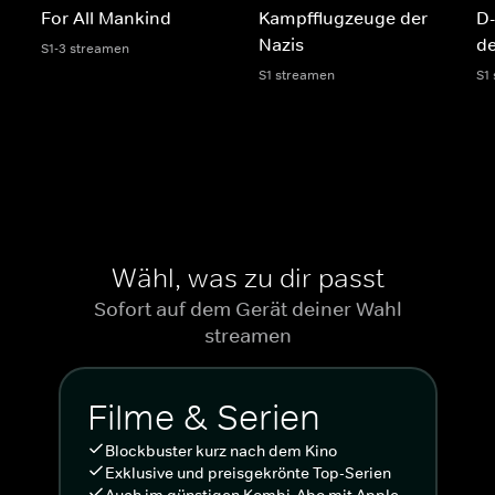
For All Mankind
Kampfflugzeuge der
D-
Nazis
de
S1-3 streamen
S1 streamen
S1
Wähl, was zu dir passt
Sofort auf dem Gerät deiner Wahl
streamen
Filme & Serien
Blockbuster kurz nach dem Kino
Exklusive und preisgekrönte Top-Serien
Auch im günstigen Kombi-Abo mit Apple