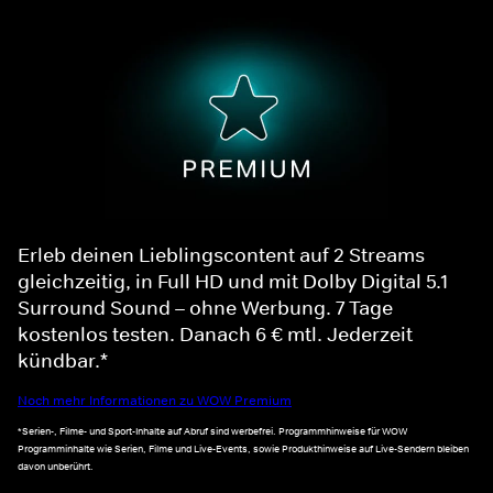
Erleb deinen Lieblingscontent auf 2 Streams
gleichzeitig, in Full HD und mit Dolby Digital 5.1
Surround Sound – ohne Werbung. 7 Tage
kostenlos testen. Danach 6 € mtl. Jederzeit
kündbar.*
Noch mehr Informationen zu WOW Premium
*Serien-, Filme- und Sport-Inhalte auf Abruf sind werbefrei. Programmhinweise für WOW
Programminhalte wie Serien, Filme und Live-Events, sowie Produkthinweise auf Live-Sendern bleiben
davon unberührt.