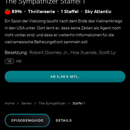
The Sympathizer
Staffel 1
89%
Thrillerserie
1 Staffel
Sky Atlantic
Ein Spion der Vietcong taucht nach dem Ende des Vietnamkriegs
in den USA unter. Dort lernt er, dass seine Zeiten als Agent noch
nicht vorbei sind, und dass er weiterhin Informationen für die
vietnamesische Befreiungsfront sammeln soll.
Besetzung
Robert Downey Jr., Hoa Xuande, Scott Ly
18
HD
AB 5,98 € MTL.
Home
Serien
The Sympathizer
Staffel 1
EPISODENGUIDE
DETAILS