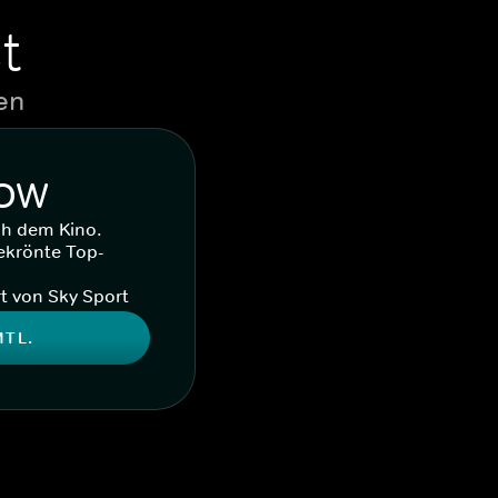
t
en
WOW
ch dem Kino.
ekrönte Top-
t von Sky Sport
MTL.