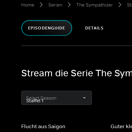
Home
Serien
The Sympathizer
St
EPISODENGUIDE
DETAILS
Stream die Serie The Symp
Select Season
Flucht aus Saigon
Guter kl