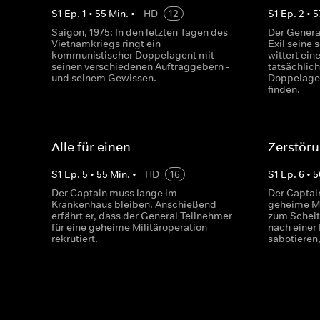
S
1
Ep.
1
•
55
Min.
•
HD
12
S
1
Ep.
2
•
5
Saigon, 1975: In den letzten Tagen des
Der Genera
Vietnamkriegs ringt ein
Exil seine
kommunistischer Doppelagent mit
wittert ein
seinen verschiedenen Auftraggebern -
tatsächlic
und seinem Gewissen.
Doppelage
finden.
Alle für einen
Zerstöru
S
1
Ep.
5
•
55
Min.
•
HD
16
S
1
Ep.
6
•
5
Der Captain muss lange im
Der Captain
Krankenhaus bleiben. Anschießend
geheime Mi
erfährt er, dass der General Teilnehmer
zum Scheite
für eine geheime Militäroperation
nach einer 
rekrutiert.
sabotieren,