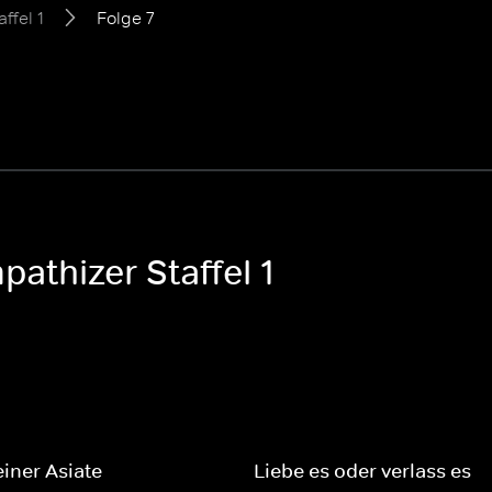
affel 1
Folge 7
athizer Staffel 1
einer Asiate
Liebe es oder verlass es