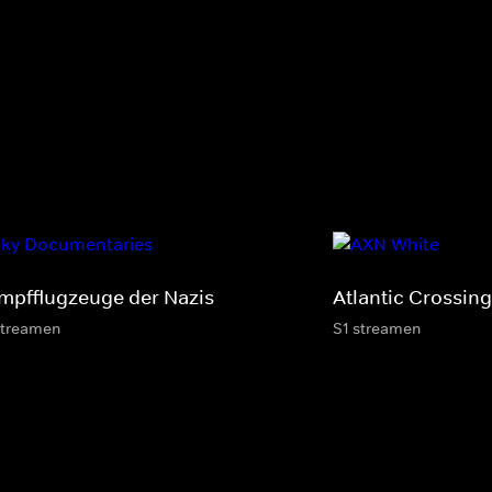
mpfflugzeuge der Nazis
Atlantic Crossing
streamen
S1 streamen