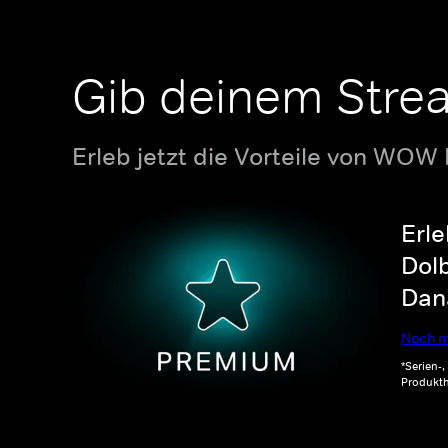
Gib deinem Stre
Erleb jetzt die Vorteile von WOW
Erle
Dolb
Dana
Noch m
*Serien-
Produkth