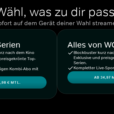
Wähl, was zu dir pass
ofort auf dem Gerät deiner Wahl stream
Serien
Alles von 
urz nach dem Kino
Blockbuster kurz na
Exklusive und preisg
preisgekrönte Top-
Serien.
Kompletter Live-Spor
igen Kombi-Abo mit
AB 34,97 
,98 € MTL.