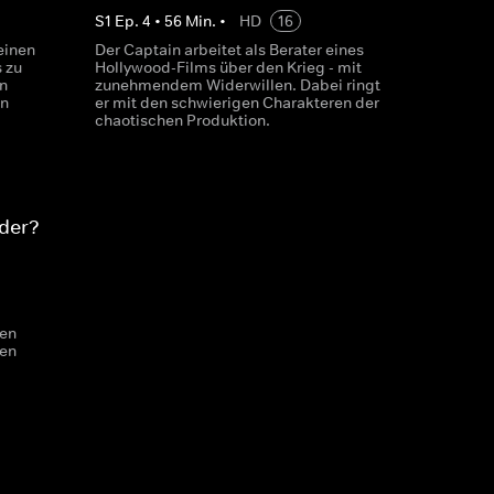
S
1
Ep.
4
•
56
Min.
•
HD
16
einen
Der Captain arbeitet als Berater eines
 zu
Hollywood-Films über den Krieg - mit
en
zunehmendem Widerwillen. Dabei ringt
en
er mit den schwierigen Charakteren der
chaotischen Produktion.
oder?
nen
en