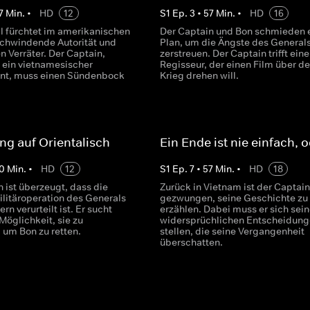
7
Min.
•
HD
12
S
1
Ep.
3
•
57
Min.
•
HD
16
l fürchtet im amerikanischen
Der Captain und Bon schmieden 
 schwindende Autorität und
Plan, um die Ängste des Generals
en Verräter. Der Captain,
zerstreuen. Der Captain trifft ein
h ein vietnamesischer
Regisseur, der einen Film über d
nt, muss einen Sündenbock
Krieg drehen will.
ng auf Orientalisch
Ein Ende ist nie einfach, 
0
Min.
•
HD
12
S
1
Ep.
7
•
57
Min.
•
HD
18
 ist überzeugt, dass die
Zurück in Vietnam ist der Captain
litäroperation des Generals
gezwungen, seine Geschichte zu
rn verurteilt ist. Er sucht
erzählen. Dabei muss er sich sei
Möglichkeit, sie zu
widersprüchlichen Entscheidung
 um Bon zu retten.
stellen, die seine Vergangenheit
überschatten.