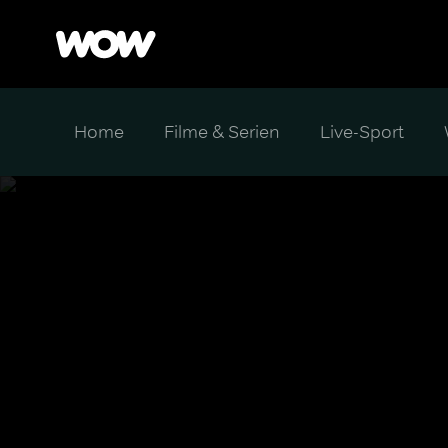
Home
Filme & Serien
Live-Sport