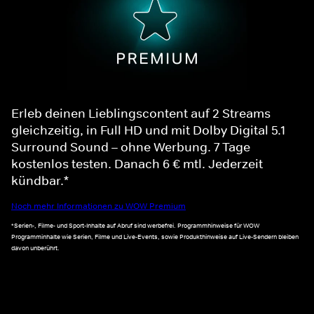
Erleb deinen Lieblingscontent auf 2 Streams
gleichzeitig, in Full HD und mit Dolby Digital 5.1
Surround Sound – ohne Werbung. 7 Tage
kostenlos testen. Danach 6 € mtl. Jederzeit
kündbar.*
Noch mehr Informationen zu WOW Premium
*Serien-, Filme- und Sport-Inhalte auf Abruf sind werbefrei. Programmhinweise für WOW
Programminhalte wie Serien, Filme und Live-Events, sowie Produkthinweise auf Live-Sendern bleiben
davon unberührt.