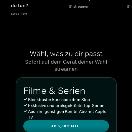
du tun?
S1 streamen
S1
streamen
Wähl, was zu dir passt
Sofort auf dem Gerät deiner Wahl
streamen
Filme & Serien
Blockbuster kurz nach dem Kino
Exklusive und preisgekrönte Top-Serien
Auch im günstigen Kombi-Abo mit Apple
TV
AB 5,98 € MTL.