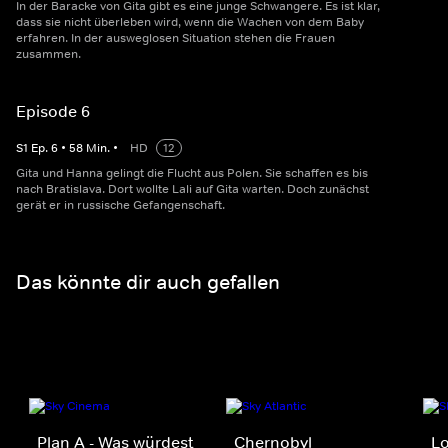
In der Baracke von Gita gibt es eine junge Schwangere. Es ist klar,
dass sie nicht überleben wird, wenn die Wachen von dem Baby
erfahren. In der ausweglosen Situation stehen die Frauen
zusammen.
Episode 6
S
1
Ep.
6
•
58
Min.
•
HD
12
Gita und Hanna gelingt die Flucht aus Polen. Sie schaffen es bis
nach Bratislava. Dort wollte Lali auf Gita warten. Doch zunächst
gerät er in russische Gefangenschaft.
Das könnte dir auch gefallen
Plan A - Was würdest
Chernobyl
Lo