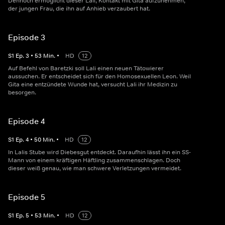
Dennoch ermöglicht dieser Lali, Kontakt mit Gita aufzunehmen,
der jungen Frau, die ihn auf Anhieb verzaubert hat.
Episode 3
S
1
Ep.
3
•
53
Min.
•
HD
12
Auf Befehl von Baretzki soll Lali einen neuen Tätowierer
aussuchen. Er entscheidet sich für den Homosexuellen Leon. Weil
Gita eine entzündete Wunde hat, versucht Lali ihr Medizin zu
besorgen.
Episode 4
S
1
Ep.
4
•
50
Min.
•
HD
12
In Lalis Stube wird Diebesgut entdeckt. Daraufhin lässt ihn ein SS-
Mann von einem kräftigen Häftling zusammenschlagen. Doch
dieser weiß genau, wie man schwere Verletzungen vermeidet.
Episode 5
S
1
Ep.
5
•
53
Min.
•
HD
12