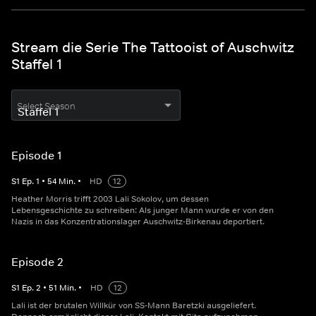
Stream die Serie The Tattooist of Auschwitz
Staffel 1
Select Season
Episode 1
S
1
Ep.
1
•
54
Min.
•
HD
12
Heather Morris trifft 2003 Lali Sokolov, um dessen
Lebensgeschichte zu schreiben: Als junger Mann wurde er von den
Nazis in das Konzentrationslager Auschwitz-Birkenau deportiert.
Episode 2
S
1
Ep.
2
•
51
Min.
•
HD
12
Lali ist der brutalen Willkür von SS-Mann Baretzki ausgeliefert.