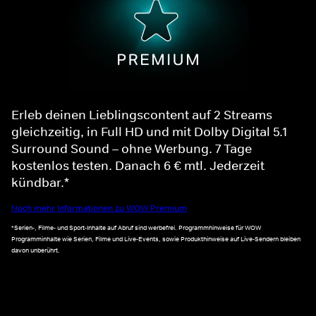
Erleb deinen Lieblingscontent auf 2 Streams
gleichzeitig, in Full HD und mit Dolby Digital 5.1
Surround Sound – ohne Werbung. 7 Tage
kostenlos testen. Danach 6 € mtl. Jederzeit
kündbar.*
Noch mehr Informationen zu WOW Premium
*Serien-, Filme- und Sport-Inhalte auf Abruf sind werbefrei. Programmhinweise für WOW
Programminhalte wie Serien, Filme und Live-Events, sowie Produkthinweise auf Live-Sendern bleiben
davon unberührt.