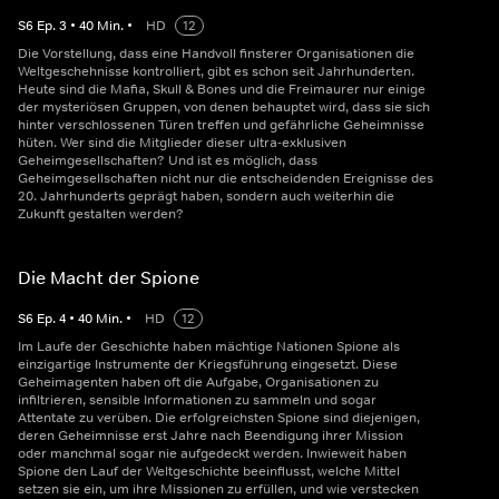
S
6
Ep.
3
•
40
Min.
•
HD
12
Die Vorstellung, dass eine Handvoll finsterer Organisationen die
Weltgeschehnisse kontrolliert, gibt es schon seit Jahrhunderten.
Heute sind die Mafia, Skull & Bones und die Freimaurer nur einige
der mysteriösen Gruppen, von denen behauptet wird, dass sie sich
hinter verschlossenen Türen treffen und gefährliche Geheimnisse
hüten. Wer sind die Mitglieder dieser ultra-exklusiven
Geheimgesellschaften? Und ist es möglich, dass
Geheimgesellschaften nicht nur die entscheidenden Ereignisse des
20. Jahrhunderts geprägt haben, sondern auch weiterhin die
Zukunft gestalten werden?
Die Macht der Spione
S
6
Ep.
4
•
40
Min.
•
HD
12
Im Laufe der Geschichte haben mächtige Nationen Spione als
einzigartige Instrumente der Kriegsführung eingesetzt. Diese
Geheimagenten haben oft die Aufgabe, Organisationen zu
infiltrieren, sensible Informationen zu sammeln und sogar
Attentate zu verüben. Die erfolgreichsten Spione sind diejenigen,
deren Geheimnisse erst Jahre nach Beendigung ihrer Mission
oder manchmal sogar nie aufgedeckt werden. Inwieweit haben
Spione den Lauf der Weltgeschichte beeinflusst, welche Mittel
setzen sie ein, um ihre Missionen zu erfüllen, und wie verstecken