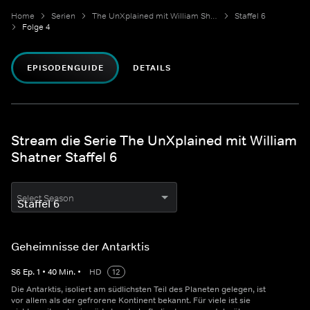
Home
Serien
The UnXplained mit William Shatner
Staffel 6
Folge 4
EPISODENGUIDE
DETAILS
Stream die Serie The UnXplained mit William
Shatner Staffel 6
Select Season
Geheimnisse der Antarktis
S
6
Ep.
1
•
40
Min.
•
HD
12
Die Antarktis, isoliert am südlichsten Teil des Planeten gelegen, ist
vor allem als der gefrorene Kontinent bekannt. Für viele ist sie