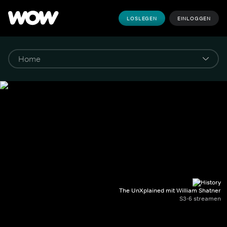
LOSLEGEN
EINLOGGEN
The UnXplained mit William Shatner
S3-6 streamen