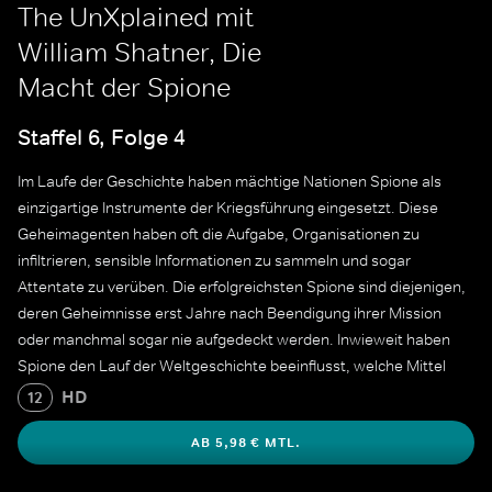
The UnXplained mit
William Shatner, Die
Macht der Spione
Staffel 6, Folge 4
Im Laufe der Geschichte haben mächtige Nationen Spione als
einzigartige Instrumente der Kriegsführung eingesetzt. Diese
Geheimagenten haben oft die Aufgabe, Organisationen zu
infiltrieren, sensible Informationen zu sammeln und sogar
Attentate zu verüben. Die erfolgreichsten Spione sind diejenigen,
deren Geheimnisse erst Jahre nach Beendigung ihrer Mission
oder manchmal sogar nie aufgedeckt werden. Inwieweit haben
Spione den Lauf der Weltgeschichte beeinflusst, welche Mittel
setzen sie ein, um ihre Missionen zu erfüllen, und wie verstecken
HD
12
sich diese Täuschungskünstler in aller Öffentlichkeit?
AB 5,98 € MTL.