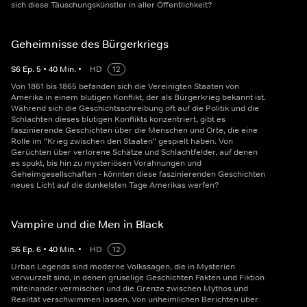
sich diese Täuschungskünstler in aller Öffentlichkeit?
Geheimnisse des Bürgerkriegs
S
6
Ep.
5
•
40
Min.
•
HD
12
Von 1861 bis 1865 befanden sich die Vereinigten Staaten von
Amerika in einem blutigen Konflikt, der als Bürgerkrieg bekannt ist.
Während sich die Geschichtsschreibung oft auf die Politik und die
Schlachten dieses blutigen Konflikts konzentriert, gibt es
faszinierende Geschichten über die Menschen und Orte, die eine
Rolle im "Krieg zwischen den Staaten" gespielt haben. Von
Gerüchten über verlorene Schätze und Schlachtfelder, auf denen
es spukt, bis hin zu mysteriösen Vorahnungen und
Geheimgesellschaften - könnten diese faszinierenden Geschichten
neues Licht auf die dunkelsten Tage Amerikas werfen?
Vampire und die Men in Black
S
6
Ep.
6
•
40
Min.
•
HD
12
Urban Legends sind moderne Volkssagen, die in Mysterien
verwurzelt sind, in denen gruselige Geschichten Fakten und Fiktion
miteinander vermischen und die Grenze zwischen Mythos und
Realität verschwimmen lassen. Von unheimlichen Berichten über