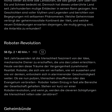
nichts weiter als eine öde Landschaft, die das ganze Jahr über von
Eis und Schnee bedeckt ist. Dennoch hat dieses unberührte Land
seit Jahrhunderten mutige Entdecker in seinen Bann gezogen. Ihre
Geschichten sind voller Mythen und Legenden und berichten von
Begegnungen mit seltsamen Phänomenen. Welche Geheimnisse
verbirgt der geheimnisvollste Kontinent der Welt, und welche
neuen Entdeckungen erwarten diejenigen, die mutig genug sind,
die Antarktis zu erkunden?
Roboter-Revolution
S
6
Ep.
2
•
40
Min.
•
HD
12
Seit Jahrtausenden ist die Menschheit fasziniert von der Idee,
mechanische Diener zu erschaffen, die uns das Leben erleichtern.
Heute werden diese Träume der Vergangenheit zunehmend
Realität. Roboter, die sich wie wir verhalten, wie wir aussehen und
wie wir denken, entwickeln sich in alarmierender Geschwindigkeit
weiter. Ob sie nun putzen, Menschen chauffieren oder das
Evangelium verbreiten - Roboter haben Einzug in fast alle Bereiche
der Gesellschaft gehalten. Stehen wir kurz vor einer
Roboterrevolution, und wenn ja, werden die cleveren Schöpfungen
die Menschheit retten oder zerstören?
Geheimbünde