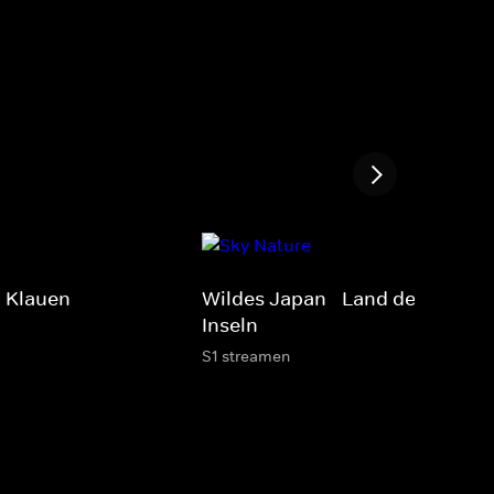
d Klauen
Wildes Japan - Land der tausen
Inseln
S1 streamen