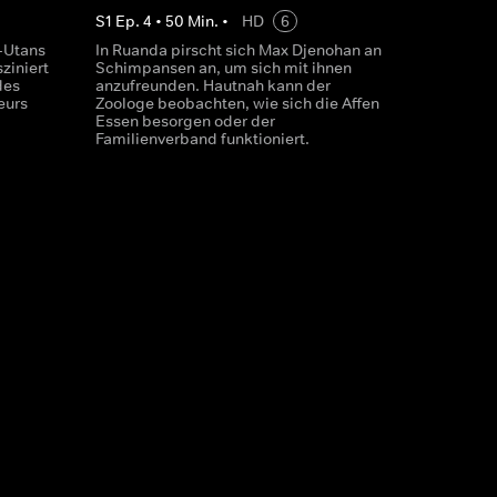
S
1
Ep.
4
•
50
Min.
•
HD
6
-Utans
In Ruanda pirscht sich Max Djenohan an
ziniert
Schimpansen an, um sich mit ihnen
des
anzufreunden. Hautnah kann der
eurs
Zoologe beobachten, wie sich die Affen
Essen besorgen oder der
Familienverband funktioniert.