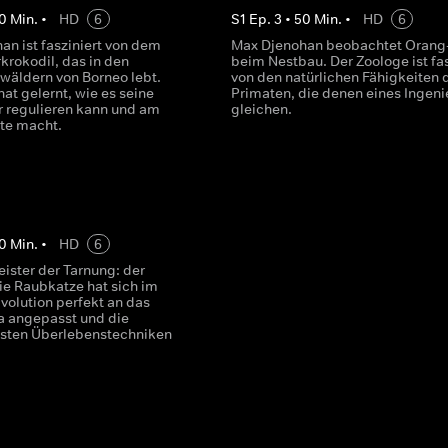
0
Min.
•
HD
6
S
1
Ep.
3
•
50
Min.
•
HD
6
an ist fasziniert von dem
Max Djenohan beobachtet Orang
krokodil, das in den
beim Nestbau. Der Zoologe ist fas
äldern von Borneo lebt.
von den natürlichen Fähigkeiten 
hat gelernt, wie es seine
Primaten, die denen eines Ingeni
 regulieren kann und am
gleichen.
te macht.
0
Min.
•
HD
6
Meister der Tarnung: der
ie Raubkatze hat sich im
volution perfekt an das
a angepasst und die
hsten Überlebenstechniken
.