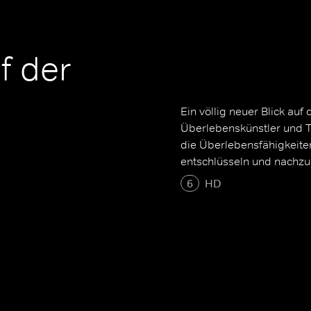
f der
Ein völlig neuer Blick auf
Überlebenskünstler und Ti
die Überlebensfähigkeite
entschlüsseln und nachz
6
HD