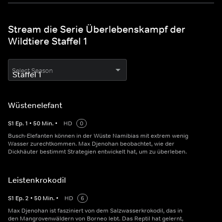
Stream die Serie Überlebenskampf der
Wildtiere Staffel 1
Select Season
Wüstenelefant
S
1
Ep.
1
•
50
Min.
•
HD
0
Busch-Elefanten können in der Wüste Namibias mit extrem wenig
Wasser zurechtkommen. Max Djenohan beobachtet, wie der
Dickhäuter bestimmt Strategien entwickelt hat, um zu überleben.
Leistenkrokodil
S
1
Ep.
2
•
50
Min.
•
HD
6
Max Djenohan ist fasziniert von dem Salzwasserkrokodil, das in
den Mangrovenwäldern von Borneo lebt. Das Reptil hat gelernt,