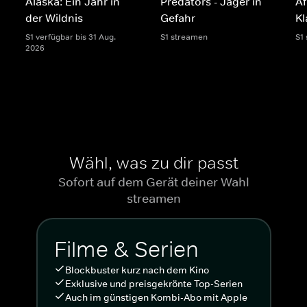
Alaska: Ein Jahr in
Predators - Jäger in
Af
der Wildnis
Gefahr
K
S1 verfügbar bis 31 Aug.
S1 streamen
S1
2026
Wähl, was zu dir passt
Sofort auf dem Gerät deiner Wahl
streamen
Filme & Serien
Blockbuster kurz nach dem Kino
Exklusive und preisgekrönte Top-Serien
Auch im günstigen Kombi-Abo mit Apple