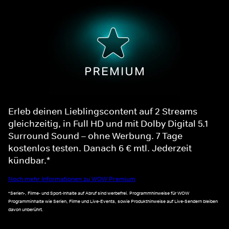
Erleb deinen Lieblingscontent auf 2 Streams
gleichzeitig, in Full HD und mit Dolby Digital 5.1
Surround Sound – ohne Werbung. 7 Tage
kostenlos testen. Danach 6 € mtl. Jederzeit
kündbar.*
Noch mehr Informationen zu WOW Premium
*Serien-, Filme- und Sport-Inhalte auf Abruf sind werbefrei. Programmhinweise für WOW
Programminhalte wie Serien, Filme und Live-Events, sowie Produkthinweise auf Live-Sendern bleiben
davon unberührt.