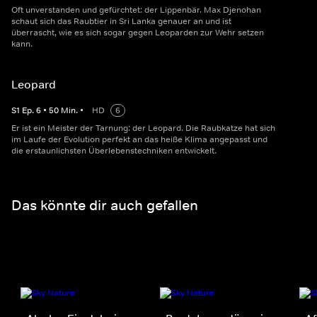
Oft unverstanden und gefürchtet: der Lippenbär. Max Djenohan
schaut sich das Raubtier in Sri Lanka genauer an und ist
überrascht, wie es sich sogar gegen Leoparden zur Wehr setzen
kann.
Leopard
S
1
Ep.
6
•
50
Min.
•
HD
6
Er ist ein Meister der Tarnung: der Leopard. Die Raubkatze hat sich
im Laufe der Evolution perfekt an das heiße Klima angepasst und
die erstaunlichsten Überlebenstechniken entwickelt.
Das könnte dir auch gefallen