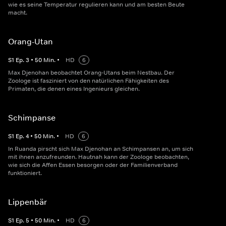
wie es seine Temperatur regulieren kann und am besten Beute
macht.
Orang-Utan
S
1
Ep.
3
•
50
Min.
•
HD
6
Max Djenohan beobachtet Orang-Utans beim Nestbau. Der
Zoologe ist fasziniert von den natürlichen Fähigkeiten des
Primaten, die denen eines Ingenieurs gleichen.
Schimpanse
S
1
Ep.
4
•
50
Min.
•
HD
6
In Ruanda pirscht sich Max Djenohan an Schimpansen an, um sich
mit ihnen anzufreunden. Hautnah kann der Zoologe beobachten,
wie sich die Affen Essen besorgen oder der Familienverband
funktioniert.
Lippenbär
S
1
Ep.
5
•
50
Min.
•
HD
6