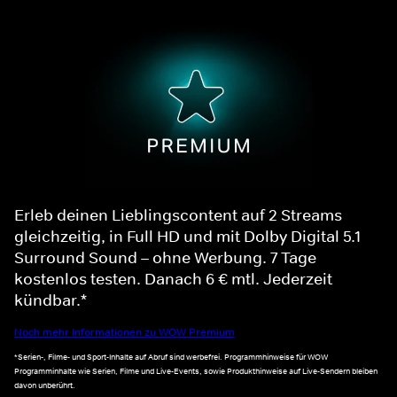
Erleb deinen Lieblingscontent auf 2 Streams
gleichzeitig, in Full HD und mit Dolby Digital 5.1
Surround Sound – ohne Werbung. 7 Tage
kostenlos testen. Danach 6 € mtl. Jederzeit
kündbar.*
Noch mehr Informationen zu WOW Premium
*Serien-, Filme- und Sport-Inhalte auf Abruf sind werbefrei. Programmhinweise für WOW
Programminhalte wie Serien, Filme und Live-Events, sowie Produkthinweise auf Live-Sendern bleiben
davon unberührt.