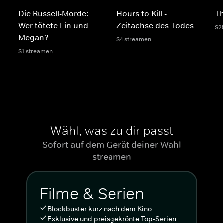
Die Russell-Morde:
Hours to Kill -
Th
Wer tötete Lin und
Zeitachse des Todes
S2
Megan?
S4 streamen
S1 streamen
Wähl, was zu dir passt
Sofort auf dem Gerät deiner Wahl
streamen
Filme & Serien
Blockbuster kurz nach dem Kino
Exklusive und preisgekrönte Top-Serien