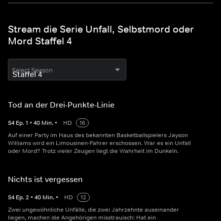
Stream die Serie Unfall, Selbstmord oder
Mord Staffel 4
Select Season
Tod an der Drei-Punkte-Linie
S
4
Ep.
1
•
40
Min.
•
HD
16
Auf einer Party im Haus des bekannten Basketballspielers Jayson
Williams wird ein Limousinen-Fahrer erschossen. War es ein Unfall
oder Mord? Trotz vieler Zeugen liegt die Wahrheit im Dunkeln.
Nichts ist vergessen
S
4
Ep.
2
•
40
Min.
•
HD
12
Zwei ungewöhnliche Unfälle, die zwei Jahrzehnte auseinander
liegen, machen die Angehörigen misstrauisch: Hat ein