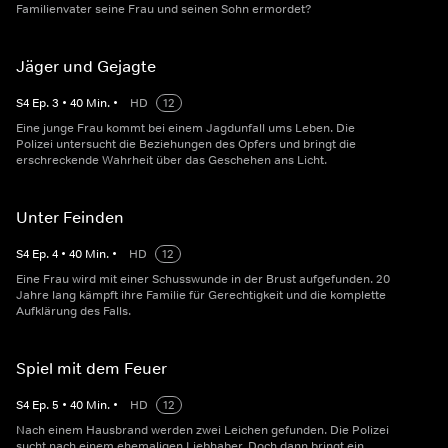
Familienvater seine Frau und seinen Sohn ermordet?
Jäger und Gejagte
S
4
Ep.
3
•
40
Min.
•
HD
12
Eine junge Frau kommt bei einem Jagdunfall ums Leben. Die
Polizei untersucht die Beziehungen des Opfers und bringt die
erschreckende Wahrheit über das Geschehen ans Licht.
Unter Feinden
S
4
Ep.
4
•
40
Min.
•
HD
12
Eine Frau wird mit einer Schusswunde in der Brust aufgefunden. 20
Jahre lang kämpft ihre Familie für Gerechtigkeit und die komplette
Aufklärung des Falls.
Spiel mit dem Feuer
S
4
Ep.
5
•
40
Min.
•
HD
12
Nach einem Hausbrand werden zwei Leichen gefunden. Die Polizei
sucht nach einem ehemaligen Liebhaber. Doch dann bringt ein