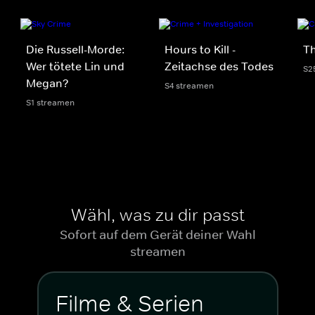
Die Russell-Morde:
Hours to Kill -
Th
Wer tötete Lin und
Zeitachse des Todes
S2
Megan?
S4 streamen
S1 streamen
Wähl, was zu dir passt
Sofort auf dem Gerät deiner Wahl
streamen
Filme & Serien