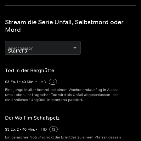
Stream die Serie Unfall, Selbstmord oder
Mord
Select Season
Tod in der Berghütte
S
3
Ep.
1
•
40
Min.
•
HD
12
Eine junge Mutter kommt bei einem Wochenendausflug in Alaska
ums Leben. Ihr tragischer Tod wird als Unfall abgeschlossen - bis
ein ähnliches "Unglück" in Montana passiert.
Der Wolf im Schafspelz
S
3
Ep.
2
•
40
Min.
•
HD
12
Ein panischer Notruf schickt die Ermittler zu einem Pfarrer dessen