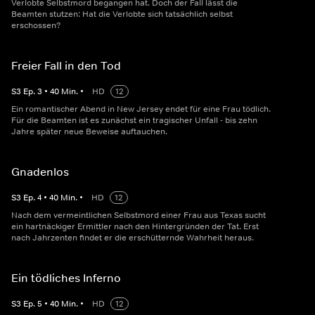
Verlobte Selbstmord begangen hat. Doch der Fall lässt die
Beamten stutzen: Hat die Verlobte sich tatsächlich selbst
erschossen?
Freier Fall in den Tod
S
3
Ep.
3
•
40
Min.
•
HD
12
Ein romantischer Abend in New Jersey endet für eine Frau tödlich.
Für die Beamten ist es zunächst ein tragischer Unfall - bis zehn
Jahre später neue Beweise auftauchen.
Gnadenlos
S
3
Ep.
4
•
40
Min.
•
HD
12
Nach dem vermeintlichen Selbstmord einer Frau aus Texas sucht
ein hartnäckiger Ermittler nach den Hintergründen der Tat. Erst
nach Jahrzenten findet er die erschütternde Wahrheit heraus.
Ein tödliches Inferno
S
3
Ep.
5
•
40
Min.
•
HD
12