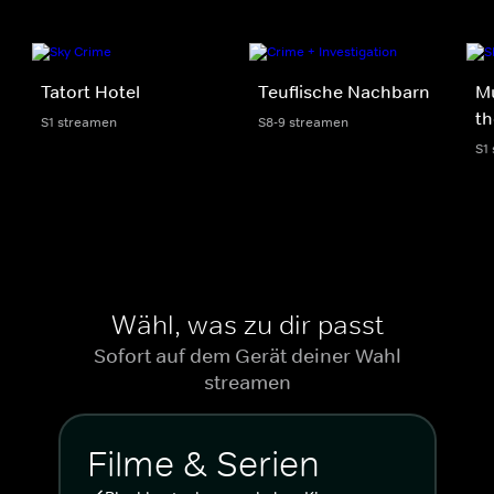
Tatort Hotel
Teuflische Nachbarn
Mu
th
S1 streamen
S8-9 streamen
S1
Wähl, was zu dir passt
Sofort auf dem Gerät deiner Wahl
streamen
Filme & Serien