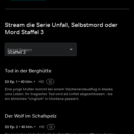
Stream die Serie Unfall, Selbstmord oder
Mord Staffel 3
Select Season
Tod in der Berghütte
S
3
Ep.
1
•
40
Min.
•
HD
12
Eine junge Mutter kommt bei einem Wochenendausflug in Alaska
ums Leben. Ihr tragischer Tod wird als Unfall abgeschlossen - bis
ein ähnliches "Unglück" in Montana passiert.
Der Wolf im Schafspelz
S
3
Ep.
2
•
40
Min.
•
HD
12