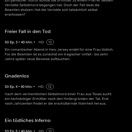
Ein panischer Notruf schickt die Ermittler zu einem Pfarrer dessen
Verlobte Selbstmord begangen hat. Doch der Fall lässt die
Beamten stutzen: Hat die Verlobte sich tatsächlich selbst
erschossen?
Freier Fall in den Tod
S
3
Ep.
3
•
40
Min.
•
HD
12
Ein romantischer Abend in New Jersey endet für eine Frau tödlich.
Für die Beamten ist es zunächst ein tragischer Unfall - bis zehn
Jahre später neue Beweise auftauchen.
Gnadenlos
S
3
Ep.
4
•
40
Min.
•
HD
12
Nach dem vermeintlichen Selbstmord einer Frau aus Texas sucht
ein hartnäckiger Ermittler nach den Hintergründen der Tat. Erst
nach Jahrzenten findet er die erschütternde Wahrheit heraus.
Ein tödliches Inferno
S
3
Ep.
5
•
40
Min.
•
HD
12