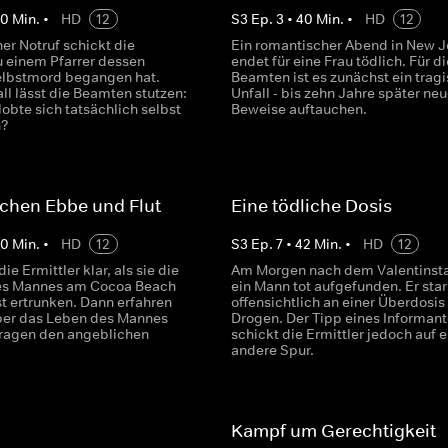
40
Min.
•
HD
12
S
3
Ep.
3
•
40
Min.
•
HD
12
er Notruf schickt die
Ein romantischer Abend in New J
u einem Pfarrer dessen
endet für eine Frau tödlich. Für di
elbstmord begangen hat.
Beamten ist es zunächst ein trag
ll lässt die Beamten stutzen:
Unfall - bis zehn Jahre später ne
lobte sich tatsächlich selbst
Beweise auftauchen.
n?
chen Ebbe und Flut
Eine tödliche Dosis
40
Min.
•
HD
12
S
3
Ep.
7
•
42
Min.
•
HD
12
 die Ermittler klar, als sie die
Am Morgen nach dem Valentinsta
nes Mannes am Cocoa Beach
ein Mann tot aufgefunden. Er sta
ist ertrunken. Dann erfahren
offensichtlich an einer Überdosis
ber das Leben des Mannes
Drogen. Der Tipp eines Informan
fragen den angeblichen
schickt die Ermittler jedoch auf e
andere Spur.
Kampf um Gerechtigkeit