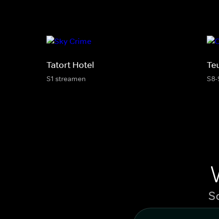
Tatort Hotel
Te
S1 streamen
S8-
S