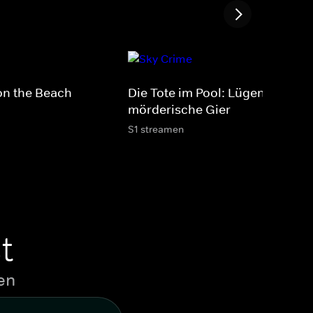
on the Beach
Die Tote im Pool: Lügen, Betrug
mörderische Gier
S1 streamen
t
en