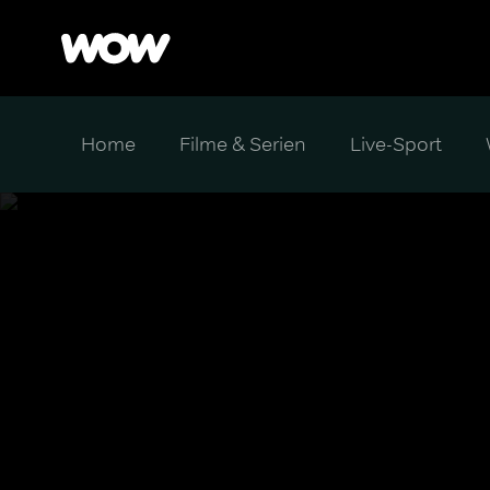
Home
Filme & Serien
Live-Sport