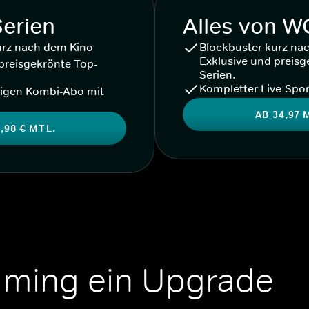
Serien
Alles von 
urz nach dem Kino
Blockbuster kurz na
Exklusive und preisg
preisgekrönte Top-
Serien.
Kompletter Live-Spor
igen Kombi-Abo mit
AB 34,97 
,98 € MTL.
aming ein Upgrade