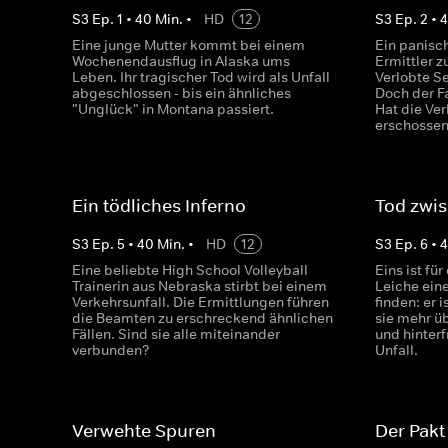
S
3
Ep.
1
•
40
Min.
•
HD
12
S
3
Ep.
2
•
Eine junge Mutter kommt bei einem
Ein panisch
Wochenendausflug in Alaska ums
Ermittler z
Leben. Ihr tragischer Tod wird als Unfall
Verlobte S
abgeschlossen - bis ein ähnliches
Doch der Fa
"Unglück" in Montana passiert.
Hat die Ver
erschosse
Ein tödliches Inferno
Tod zwis
S
3
Ep.
5
•
40
Min.
•
HD
12
S
3
Ep.
6
•
Eine beliebte High School Volleyball
Eins ist für
Trainerin aus Nebraska stirbt bei einem
Leiche ei
Verkehrsunfall. Die Ermittlungen führen
finden: er 
die Beamten zu erschreckend ähnlichen
sie mehr ü
Fällen. Sind sie alle miteinander
und hinter
verbunden?
Unfall.
Verwehte Spuren
Der Pakt