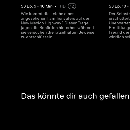
S
3
Ep.
9
•
40
Min.
•
HD
12
S
3
Ep.
10
•
Wie kommt die Leiche eines
Der Selbst
angesehenen Familienvaters auf den
erschüttert
New Mexico Highway? Dieser Frage
Unerwartet
jagen die Behörden hinterher, während
Ermittlung
sie versuchen die rätselhaften Beweise
Freund der
zu entschlüsseln.
wirklich s
Das könnte dir auch gefallen