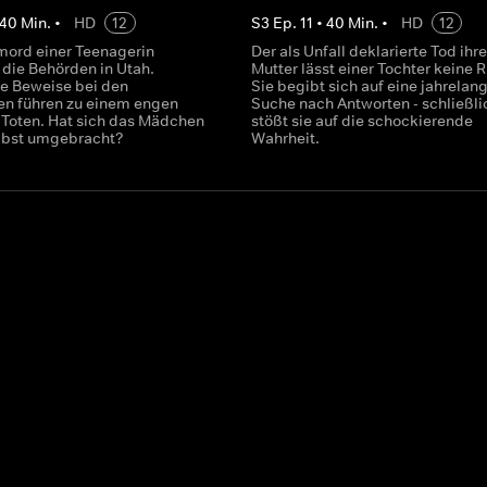
40
Min.
•
HD
12
S
3
Ep.
11
•
40
Min.
•
HD
12
mord einer Teenagerin
Der als Unfall deklarierte Tod ihre
 die Behörden in Utah.
Mutter lässt einer Tochter keine 
e Beweise bei den
Sie begibt sich auf eine jahrelan
en führen zu einem engen
Suche nach Antworten - schließli
 Toten. Hat sich das Mädchen
stößt sie auf die schockierende
elbst umgebracht?
Wahrheit.