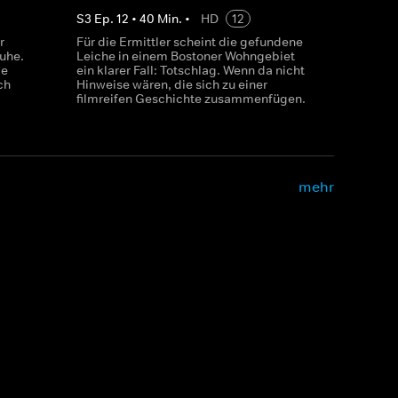
S
3
Ep.
12
•
40
Min.
•
HD
12
r
Für die Ermittler scheint die gefundene
Ruhe.
Leiche in einem Bostoner Wohngebiet
ge
ein klarer Fall: Totschlag. Wenn da nicht
ch
Hinweise wären, die sich zu einer
filmreifen Geschichte zusammenfügen.
mehr