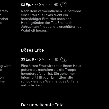
S
3
Ep.
4
•
40
Min.
•
HD
12
ersey
Nach dem vermeintlichen Selbstmord
e
einer Frau aus Texas sucht ein
ischer
hartnäckiger Ermittler nach den
ue
Hintergründen der Tat. Erst nach
Jahrzenten findet er die erschütternde
Wahrheit heraus.
Böses Erbe
S
3
Ep.
8
•
40
Min.
•
HD
12
g wird
Eine ältere Frau wird tot in ihrem Haus
rb
gefunden, nachdem sie die Treppe
heruntergefallen ist. Ein geheimer
ten
Informant hilft den Ermittlern die
ine
schockierende Wahrheit des Unfalls
aufzudecken.
Der unbekannte Tote