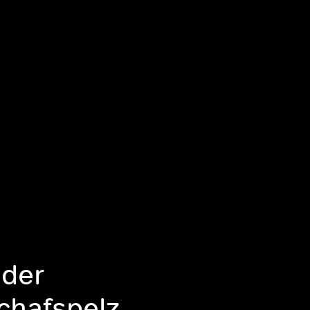
oder
chafspelz