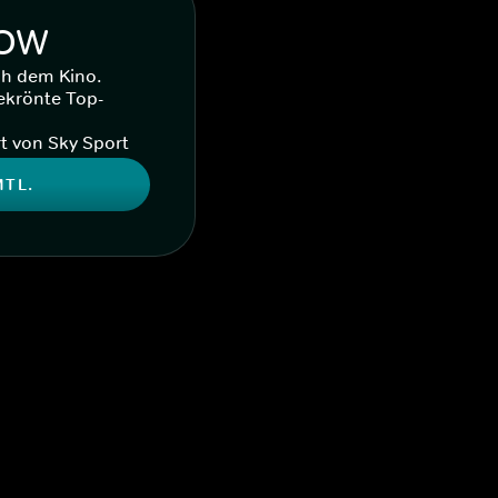
WOW
ch dem Kino.
ekrönte Top-
t von Sky Sport
MTL.