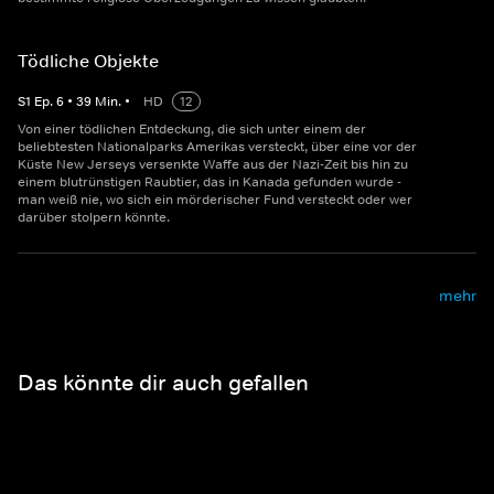
Tödliche Objekte
S
1
Ep.
6
•
39
Min.
•
HD
12
Von einer tödlichen Entdeckung, die sich unter einem der
beliebtesten Nationalparks Amerikas versteckt, über eine vor der
Küste New Jerseys versenkte Waffe aus der Nazi-Zeit bis hin zu
einem blutrünstigen Raubtier, das in Kanada gefunden wurde -
man weiß nie, wo sich ein mörderischer Fund versteckt oder wer
darüber stolpern könnte.
mehr
Das könnte dir auch gefallen