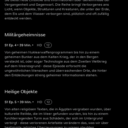
Sie bietet neue Einblicke und Informationen über Geheimnisse der
Vergangenheit und Gegenwart. Die Reihe bringt Verborgenes ans
Licht, wenn Objekte, Strukturen und Kreaturen, die unter der Erde,
dem Eis und dem Wasser verborgen sind, plötzlich und oft zufällig
entdeckt werden.
Militärgeheimnisse
S
1
Ep.
4
•
39
Min.
•
HD
12
Von geheimen Nuklearwaffenprogrammen bis hin zu einem
geheimen Bunker aus dem Kalten Krieg, der in den Bergen
versteckt ist, oder sogar Technologie aus dem Zweiten Weltkrieg
auf dem Meeresgrund - diese Episode erforscht die
ungewöhnlichen Menschen und überraschenden Orte, die hinter
den Entdeckungen streng geheimer Informationen stehen.
Heilige Objekte
S
1
Ep.
5
•
39
Min.
•
HD
12
Von alten religiösen Texten, die in Ägypten vergraben wurden, über
kulturelle Relikte, die im Meer gefunden wurden, bis hin zu einem
furchterregenden Turm aus Schädeln, der sich im Untergrund
verbirgt - diese verlorenen Artefakte verändern das, was wir über
bestimmte religiöse Überzeugungen zu wissen glaubten.