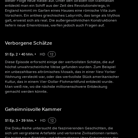
dieser Folge neue Rätsel auf. Unter den Straßen von Manhattan
entdeckt man ein Schiff aus der Zeit des Revolutionskriegs, in
England kommt im Garten eines Hauses eine römische Villa zum
Vorschein. Ein antikes griechisches Labyrinth, das lange als Mythos
galt, erweist sich als real. Die außergewöhnlichen Konstruktionen
liefern neue Erkenntnisse, werfen jedoch auch Fragen auf.
Verborgene Schätze
S
1
Ep.
2
•
40
Min.
•
HD
12
Diese Episode erforscht einige der wertvollsten Schätze, die auf
höchst unwahrscheinliche Weise gefunden wurden. Zum Beispiel
ein unbezahlbares altrömisches Mosaik, das in einer New Yorker
Wohnung versteckt war, oder das wertvollste Stück amerikanischer
Kultur, das in einem Vier-Dollar-Flohmarktfund entdeckt wurde.
Man weiß nie, wo die nächste millionenschwere Entdeckung
gemacht werden könnte.
Geheimnisvolle Kammer
S
1
Ep.
3
•
39
Min.
•
HD
12
Die Doku-Reihe untersucht die faszinierenden Geschichten, die
sich um vergrabene Artefakte und verlorene Zivilisationen ranken.