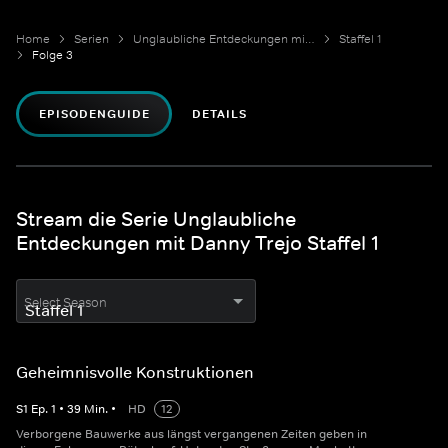
Home
Serien
Unglaubliche Entdeckungen mit Danny Trejo
Staffel 1
Folge 3
EPISODENGUIDE
DETAILS
Stream die Serie Unglaubliche
Entdeckungen mit Danny Trejo Staffel 1
Select Season
Geheimnisvolle Konstruktionen
S
1
Ep.
1
•
39
Min.
•
HD
12
Verborgene Bauwerke aus längst vergangenen Zeiten geben in