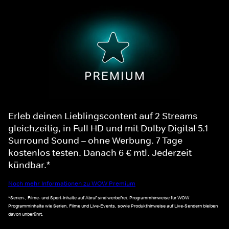
Erleb deinen Lieblingscontent auf 2 Streams
gleichzeitig, in Full HD und mit Dolby Digital 5.1
Surround Sound – ohne Werbung. 7 Tage
kostenlos testen. Danach 6 € mtl. Jederzeit
kündbar.*
Noch mehr Informationen zu WOW Premium
*Serien-, Filme- und Sport-Inhalte auf Abruf sind werbefrei. Programmhinweise für WOW
Programminhalte wie Serien, Filme und Live-Events, sowie Produkthinweise auf Live-Sendern bleiben
davon unberührt.