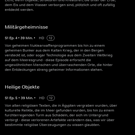
Licht, wenn Objekte, Strukturen und Kreaturen, die unter der Erde,
dem Eis und dem Wasser verborgen sind, plötzlich und oft zufällig
entdeckt werden.
Militärgeheimnisse
S
1
Ep.
4
•
39
Min.
•
HD
12
Von geheimen Nuklearwaffenprogrammen bis hin zu einem
geheimen Bunker aus dem Kalten Krieg, der in den Bergen
versteckt ist, oder sogar Technologie aus dem Zweiten Weltkrieg
auf dem Meeresgrund - diese Episode erforscht die
ungewöhnlichen Menschen und überraschenden Orte, die hinter
den Entdeckungen streng geheimer Informationen stehen.
Heilige Objekte
S
1
Ep.
5
•
39
Min.
•
HD
12
Von alten religiösen Texten, die in Ägypten vergraben wurden, über
kulturelle Relikte, die im Meer gefunden wurden, bis hin zu einem
furchterregenden Turm aus Schädeln, der sich im Untergrund
verbirgt - diese verlorenen Artefakte verändern das, was wir über
bestimmte religiöse Überzeugungen zu wissen glaubten.