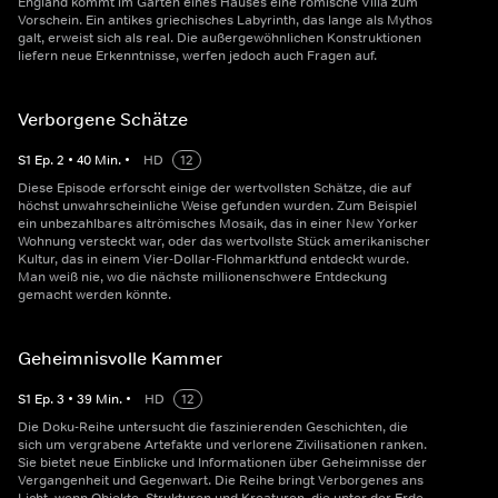
England kommt im Garten eines Hauses eine römische Villa zum
Vorschein. Ein antikes griechisches Labyrinth, das lange als Mythos
galt, erweist sich als real. Die außergewöhnlichen Konstruktionen
liefern neue Erkenntnisse, werfen jedoch auch Fragen auf.
Verborgene Schätze
S
1
Ep.
2
•
40
Min.
•
HD
12
Diese Episode erforscht einige der wertvollsten Schätze, die auf
höchst unwahrscheinliche Weise gefunden wurden. Zum Beispiel
ein unbezahlbares altrömisches Mosaik, das in einer New Yorker
Wohnung versteckt war, oder das wertvollste Stück amerikanischer
Kultur, das in einem Vier-Dollar-Flohmarktfund entdeckt wurde.
Man weiß nie, wo die nächste millionenschwere Entdeckung
gemacht werden könnte.
Geheimnisvolle Kammer
S
1
Ep.
3
•
39
Min.
•
HD
12
Die Doku-Reihe untersucht die faszinierenden Geschichten, die
sich um vergrabene Artefakte und verlorene Zivilisationen ranken.
Sie bietet neue Einblicke und Informationen über Geheimnisse der
Vergangenheit und Gegenwart. Die Reihe bringt Verborgenes ans