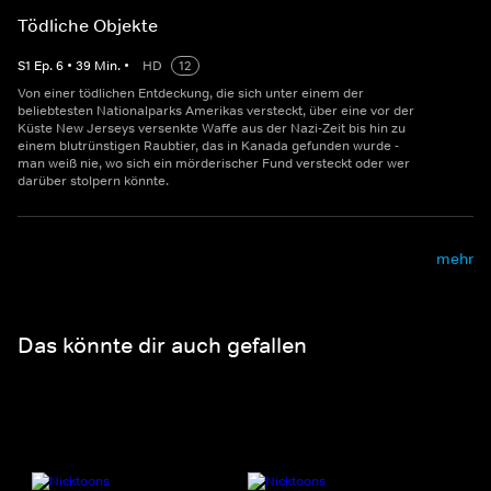
Tödliche Objekte
S
1
Ep.
6
•
39
Min.
•
HD
12
Von einer tödlichen Entdeckung, die sich unter einem der
beliebtesten Nationalparks Amerikas versteckt, über eine vor der
Küste New Jerseys versenkte Waffe aus der Nazi-Zeit bis hin zu
einem blutrünstigen Raubtier, das in Kanada gefunden wurde -
man weiß nie, wo sich ein mörderischer Fund versteckt oder wer
darüber stolpern könnte.
mehr
Das könnte dir auch gefallen