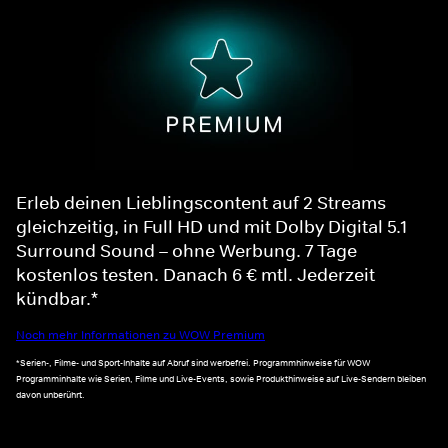
Erleb deinen Lieblingscontent auf 2 Streams
gleichzeitig, in Full HD und mit Dolby Digital 5.1
Surround Sound – ohne Werbung. 7 Tage
kostenlos testen. Danach 6 € mtl. Jederzeit
kündbar.*
Noch mehr Informationen zu WOW Premium
*Serien-, Filme- und Sport-Inhalte auf Abruf sind werbefrei. Programmhinweise für WOW
Programminhalte wie Serien, Filme und Live-Events, sowie Produkthinweise auf Live-Sendern bleiben
davon unberührt.