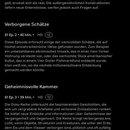
galt, erweist sich als real. Die außergewöhnlichen Konstruktionen
liefern neue Erkenntnisse, werfen jedoch auch Fragen auf.
Verborgene Schätze
S
1
Ep.
2
•
40
Min.
•
HD
12
Diese Episode erforscht einige der wertvollsten Schätze, die auf
höchst unwahrscheinliche Weise gefunden wurden. Zum Beispiel
ein unbezahlbares altrömisches Mosaik, das in einer New Yorker
Wohnung versteckt war, oder das wertvollste Stück amerikanischer
Kultur, das in einem Vier-Dollar-Flohmarktfund entdeckt wurde.
Man weiß nie, wo die nächste millionenschwere Entdeckung
gemacht werden könnte.
Geheimnisvolle Kammer
S
1
Ep.
3
•
39
Min.
•
HD
12
Die Doku-Reihe untersucht die faszinierenden Geschichten, die
sich um vergrabene Artefakte und verlorene Zivilisationen ranken.
Sie bietet neue Einblicke und Informationen über Geheimnisse der
Vergangenheit und Gegenwart. Die Reihe bringt Verborgenes ans
Licht, wenn Objekte, Strukturen und Kreaturen, die unter der Erde,
dem Eis und dem Wasser verborgen sind, plötzlich und oft zufällig