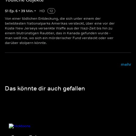
S
1
Ep.
6
•
39
Min.
•
HD
12
Von einer tödlichen Entdeckung, die sich unter einem der
beliebtesten Nationalparks Amerikas versteckt, über eine vor der
Küste New Jerseys versenkte Waffe aus der Nazi-Zeit bis hin zu
einem blutrünstigen Raubtier, das in Kanada gefunden wurde -
man weiß nie, wo sich ein mörderischer Fund versteckt oder wer
darüber stolpern könnte.
mehr
Das könnte dir auch gefallen