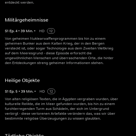
entdeckt werden.
Militärgeheimnisse
S
1
Ep.
4
•
39
Min.
•
HD
12
Von geheimen Nuklearwaffenprogrammen bis hin zu einem
geheimen Bunker aus dem Kalten Krieg, der in den Bergen
versteckt ist, oder sogar Technologie aus dem Zweiten Weltkrieg
auf dem Meeresgrund - diese Episode erforscht die
ungewöhnlichen Menschen und überraschenden Orte, die hinter
den Entdeckungen streng geheimer Informationen stehen.
Heilige Objekte
S
1
Ep.
5
•
39
Min.
•
HD
12
Von alten religiösen Texten, die in Ägypten vergraben wurden, über
kulturelle Relikte, die im Meer gefunden wurden, bis hin zu einem
furchterregenden Turm aus Schädeln, der sich im Untergrund
verbirgt - diese verlorenen Artefakte verändern das, was wir über
bestimmte religiöse Überzeugungen zu wissen glaubten.
Tödliche Objekte