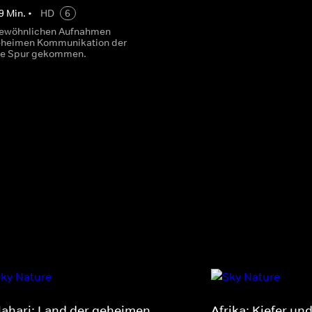
9
Min.
•
HD
6
gewöhnlichen Aufnahmen
geheimen Kommunikation der
die Spur gekommen.
lahari: Land der geheimen
Afrika: Kiefer un