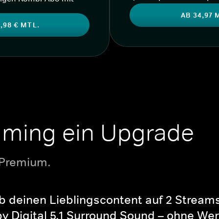
AB 34,97 
,98 € MTL.
aming ein Upgrade
 Premium.
b deinen Lieblingscontent auf 2 Streams 
y Digital 5.1 Surround Sound – ohne Wer