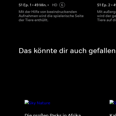
S
1
Ep.
1
•
49
Min.
•
HD
6
S
1
Ep.
2
•
4
Mit der Hilfe von beeindruckenden
Mit außer
Aufnahmen wird die spielerische Seite
wird der 
der Tiere enthüllt.
Tiere auf 
Das könnte dir auch gefallen
Die großen Parks in Afrika
Ka