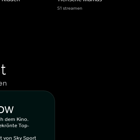
S1 streamen
t
en
WOW
ch dem Kino.
ekrönte Top-
t von Sky Sport