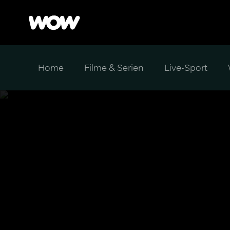
Home
Filme & Serien
Live-Sport