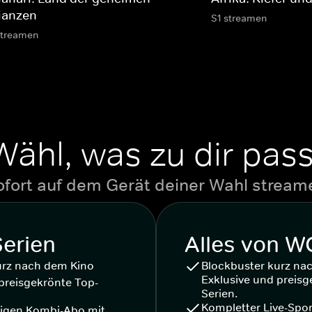
lianzen
S1 streamen
streamen
Wähl, was zu dir pass
ofort auf dem Gerät deiner Wahl stream
Serien
Alles von 
urz nach dem Kino
Blockbuster kurz na
Exklusive und preisg
preisgekrönte Top-
Serien.
Kompletter Live-Spor
igen Kombi-Abo mit