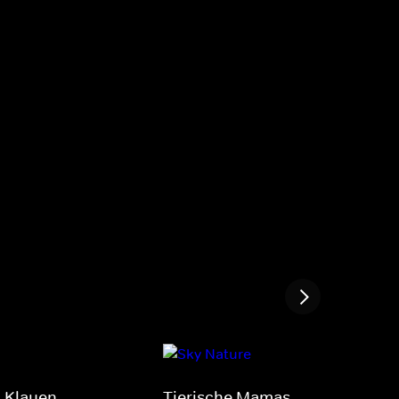
d Klauen
Tierische Mamas