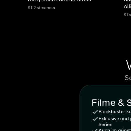
Al
S1-2 streamen
S1 
S
Filme & 
Blockbuster k
Exklusive und 
Serien
Auch im günst