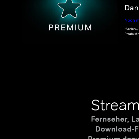
Dana
Noch m
*Serien-
Produkth
Stream
Fernseher, L
Download-Fu
Premium dazu,