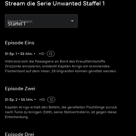
Stream die Serie Unwanted Staffel 1
Select Season
Episode Eins
S
1
Ep.
1
•
55
Min.
•
HD
12
Während sich die Passagiere an Bord des Kreuzfahrtschiffs
Orizzonte amüsieren, entdeckt Kapitän Arrigo ein brennendes
Fischerboot auf dem Meer. 28 Migranten können gerettet werden.
Episode Zwei
S
1
Ep.
2
•
55
Min.
•
HD
12
Kapitän Arrigo erhält den Befehl, die geretteten Flüchtlinge zurück
nach Tunis zu bringen. Edith, seine Stellvertreterin, ist gegen diese
Entscheidung.
Episode Drei