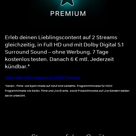
Erleb deinen Lieblingscontent auf 2 Streams
gleichzeitig, in Full HD und mit Dolby Digital 5.1
Surround Sound – ohne Werbung. 7 Tage
kostenlos testen. Danach 6 € mtl. Jederzeit
kündbar.*
Noch mehr Informationen zu WOW Premium
*Serien-, Filme- und Sport-Inhalte auf Abruf sind werbefrei. Programmhinweise für WOW
Programminhalte wie Serien, Filme und Live-Events, sowie Produkthinweise auf Live-Sendern bleiben
davon unberührt.