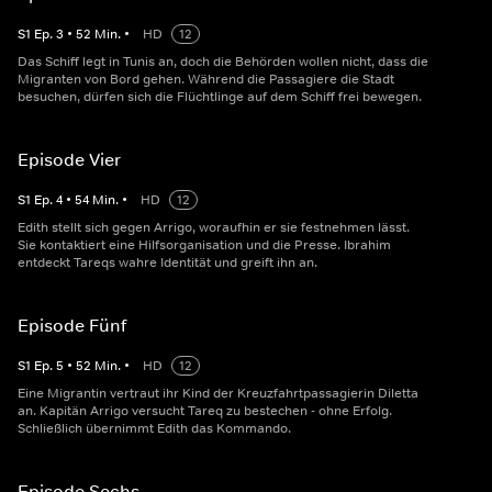
S
1
Ep.
3
•
52
Min.
•
HD
12
Das Schiff legt in Tunis an, doch die Behörden wollen nicht, dass die
Migranten von Bord gehen. Während die Passagiere die Stadt
besuchen, dürfen sich die Flüchtlinge auf dem Schiff frei bewegen.
Episode Vier
S
1
Ep.
4
•
54
Min.
•
HD
12
Edith stellt sich gegen Arrigo, woraufhin er sie festnehmen lässt.
Sie kontaktiert eine Hilfsorganisation und die Presse. Ibrahim
entdeckt Tareqs wahre Identität und greift ihn an.
Episode Fünf
S
1
Ep.
5
•
52
Min.
•
HD
12
Eine Migrantin vertraut ihr Kind der Kreuzfahrtpassagierin Diletta
an. Kapitän Arrigo versucht Tareq zu bestechen - ohne Erfolg.
Schließlich übernimmt Edith das Kommando.
Episode Sechs