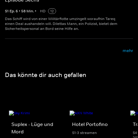
S
1
Ep.
6
•
58
Min.
•
HD
12
Das Schiff wird von einer Militärflotte umzingelt woraufhin Tareq
einen Deal aushandeln will. Dilettas Mann, ein Polizist, bietet dem
Sicherheitspersonal an Bord seine Hilfe an.
mehr
Das könnte dir auch gefallen
Suplex - Lüge und
Hotel Portofino
Tr
Mord
S1-3 streamen
S4 
20