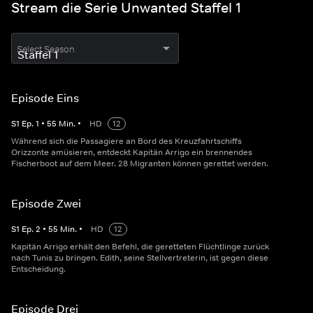
Stream die Serie Unwanted Staffel 1
Select Season
Episode Eins
S
1
Ep.
1
•
55
Min.
•
HD
12
Während sich die Passagiere an Bord des Kreuzfahrtschiffs
Orizzonte amüsieren, entdeckt Kapitän Arrigo ein brennendes
Fischerboot auf dem Meer. 28 Migranten können gerettet werden.
Episode Zwei
S
1
Ep.
2
•
55
Min.
•
HD
12
Kapitän Arrigo erhält den Befehl, die geretteten Flüchtlinge zurück
nach Tunis zu bringen. Edith, seine Stellvertreterin, ist gegen diese
Entscheidung.
Episode Drei