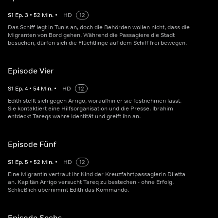
S
1
Ep.
3
•
52
Min.
•
HD
12
Das Schiff legt in Tunis an, doch die Behörden wollen nicht, dass die
Migranten von Bord gehen. Während die Passagiere die Stadt
besuchen, dürfen sich die Flüchtlinge auf dem Schiff frei bewegen.
Episode Vier
S
1
Ep.
4
•
54
Min.
•
HD
12
Edith stellt sich gegen Arrigo, woraufhin er sie festnehmen lässt.
Sie kontaktiert eine Hilfsorganisation und die Presse. Ibrahim
entdeckt Tareqs wahre Identität und greift ihn an.
Episode Fünf
S
1
Ep.
5
•
52
Min.
•
HD
12
Eine Migrantin vertraut ihr Kind der Kreuzfahrtpassagierin Diletta
an. Kapitän Arrigo versucht Tareq zu bestechen - ohne Erfolg.
Schließlich übernimmt Edith das Kommando.
Episode Sechs