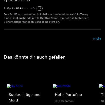
S
1
Ep.
6
•
58
Min.
•
HD
12
Das Schiff wird von einer Militärflotte umzingelt woraufhin Tareq
einen Deal aushandeln will. Dilettas Mann, ein Polizist, bietet dem
Sicherheitspersonal an Bord seine Hilfe an.
mehr
Das könnte dir auch gefallen
Suplex - Lüge und
Hotel Portofino
T
Mord
S1-3 streamen
S1