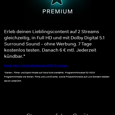
Erleb deinen Lieblingscontent auf 2 Streams
gleichzeitig, in Full HD und mit Dolby Digital 5.1
Surround Sound – ohne Werbung. 7 Tage
kostenlos testen. Danach 6 € mtl. Jederzeit
kündbar.*
Noch mehr Informationen zu WOW Premium
*Serien-, Filme- und Sport-Inhalte auf Abruf sind werbefrei. Programmhinweise für WOW
Programminhalte wie Serien, Filme und Live-Events, sowie Produkthinweise auf Live-Sendern bleiben
davon unberührt.