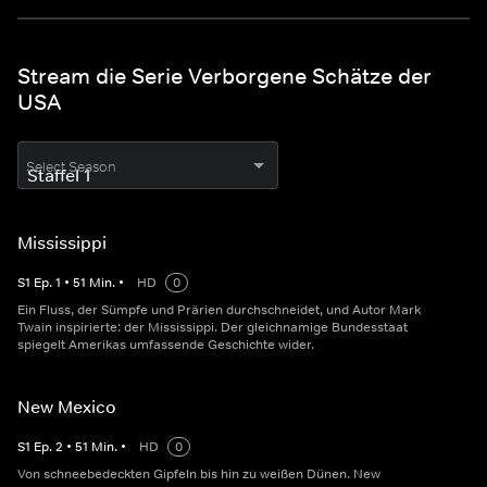
Stream die Serie Verborgene Schätze der
USA
Select Season
Mississippi
S
1
Ep.
1
•
51
Min.
•
HD
0
Ein Fluss, der Sümpfe und Prärien durchschneidet, und Autor Mark
Twain inspirierte: der Mississippi. Der gleichnamige Bundesstaat
spiegelt Amerikas umfassende Geschichte wider.
New Mexico
S
1
Ep.
2
•
51
Min.
•
HD
0
Von schneebedeckten Gipfeln bis hin zu weißen Dünen. New