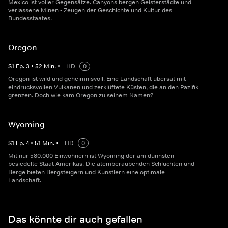
Mexico ist voller Gegensätze. Canyons bergen Geisterstädte und
verlassene Minen - Zeugen der Geschichte und Kultur des
Bundesstaates.
Oregon
S
1
Ep.
3
•
52
Min.
•
HD
0
Oregon ist wild und geheimnisvoll. Eine Landschaft übersät mit
eindrucksvollen Vulkanen und zerklüftete Küsten, die an den Pazifik
grenzen. Doch wie kam Oregon zu seinem Namen?
Wyoming
S
1
Ep.
4
•
51
Min.
•
HD
0
Mit nur 580.000 Einwohnern ist Wyoming der am dünnsten
besiedelte Staat Amerikas. Die atemberaubenden Schluchten und
Berge bieten Bergsteigern und Künstlern eine optimale
Landschaft.
Das könnte dir auch gefallen