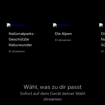
Nationalparks -
Die Alpen
Di
Geschützte
Na
S1 streamen
Naturwunder
S
S1 streamen
S1
Wähl, was zu dir passt
Sofort auf dem Gerät deiner Wahl
streamen